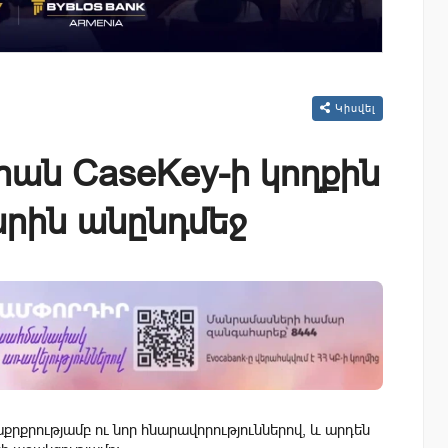
Կիսվել
իան CaseKey-ի կողքին
արին անընդմեջ
րքրությամբ ու նոր հնարավորություններով, և արդեն