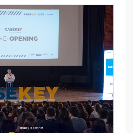
ափ
«Սմայլ Սվիթ»-ի զարգացման
ճանապարհը՝ Կոնվերս Բանկի
գործընկերությամբ