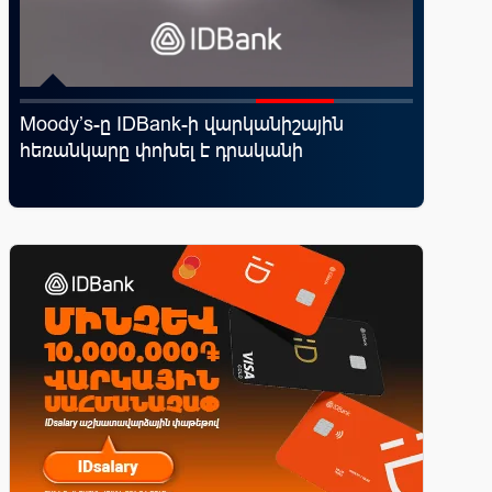
Moody’s-ը IDBank-ի վարկանիշային
«Շտապ 
հեռանկարը փոխել է դրականի
IDBank-
ամրագր
զեղծարա