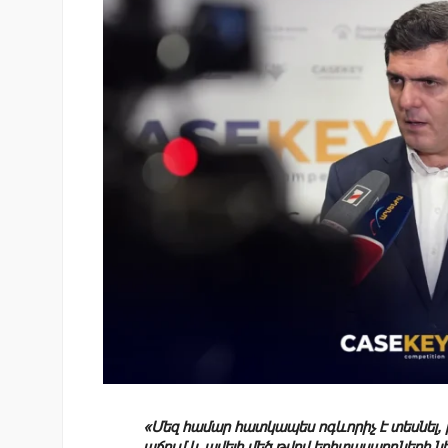
«Մեզ համար հատկապես ոգևորիչ է տեսնել,
աճում և ավելի մեծ թվով երիտասարդների ն