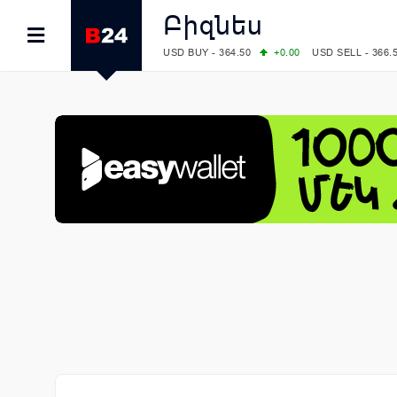
Բիզնես
USD BUY - 364.50
+0.00
USD SELL - 366.
EUR BUY - 418.00
+0.00
EUR SELL - 424.
OIL: BRENT - 83.40
+5.25
WTI - 78.00
COMEX: GOLD - 4242.00
-0.59
SILVER - 
COMEX: PLATINUM - 1749.90
-0.91
LME: ALUMINIUM - 3184.00
-0.27
COPPER
LME: NICKEL - 17249.00
+0.09
TIN - 5526
LME: LEAD - 1877.50
-1.00
ZINC - 3643.0
FOREX: USD/JPY - 158.37
+0.44
EUR/GBP
FOREX: EUR/USD - 1.1521
-0.23
GBP/USD
STOCKS RUS: RTSI - 884.56
-1.27
STOCKS US: DOW JONES - 53885.10
-0.85
STOCKS US: S&P 500 - 7709.96
-0.18
STOCKS JAPAN: NIKKEI - 65606.71
-0.12
STOCKS CHINA: HANG SENG - 25668.03
+
STOCKS EUR: FTSE100 - 10867.89
-0.19
STOCKS EUR: DAX - 26140.13
+0.05
07/08/2026 CBA: USD - 366.17
-0.08
GBP 
07/08/2026 CBA: EURO - 422.12
-0.61
07/08/2026 CBA: GOLD - 50244
+710
SIL