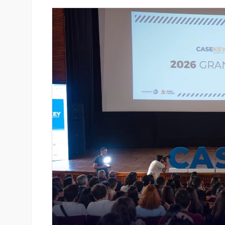
յամբ ներկայացվեց
Ֆասթ Բանկը Սևան Ստարտ
անիներին» կրթական
Սամմիթին ներկայացրել է իր
պրոդուկտներն ու քարտային
առաջարկները