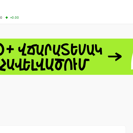
50
+0.00
50
-0.50
+4.11
61.44
-1.06
 - 13791.00
-0.12
8.00
+2.50
0
+1.43
 - 1.1521
-0.23
 - 1.3448
-0.08
NASDAQ - 26348.35
-0.06
TOPIX - 4074.93
+0.47
0.54
SSEC - 3940.04
+1.02
CAC40 - 8699.71
+0.35
- 492.1
-0.98
VER - 726.78
+5.37