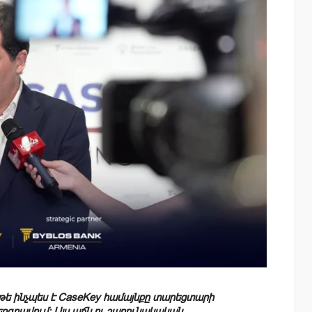
 թե ինչպես է CaseKey համայնքը տարեցտարի
երգրավում։ Այս աճն ու շարունակական