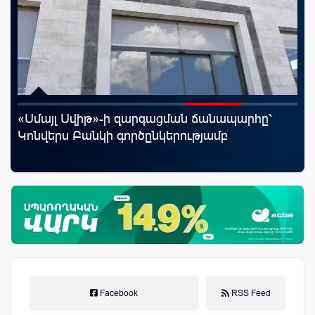
«Սմայլ Սվիթ»-ի զարգացման ճանապարհը՝
Mo
աղը
Կոնվերս Բանկի գործընկերությամբ
հե
Facebook
RSS Feed