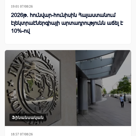
19:01 07/08/26
2026թ. հունվար-հունիսին Հայաստանում
էլեկտրաէներգիայի արտադրությունն աճել է
10%-ով
Ֆինանսական
18:57 07/08/26