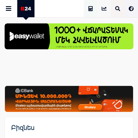
Աշխատավարձի Հաշվիչ
Բիզնես