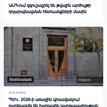
ԱՄՀ-ում զգուշացրել են թվային արժույթի
դոլարայնացման հետևանքների մասին
Տնտեսական
18:38 07/08/26
ՊԵԿ․ 2026-ի առաջին կիսամյակում
բարելավվել են հարկային կարգապահության