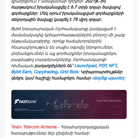
զբաղեցնում է առաջատար դիրքեր։
2021թ․-ին
հարթակում իրականացվել է 8.7 տրլն դոլար ծավալով
գործարքներ։ Մեկ օրում իրականացված գործարքների
ռեկորդային ծավալը կազմել է 76 մլրդ դոլար։
Bybit նորարարական էկոհամակարգը բաղկացած է
ժամանակակից կրիպտոհարթակներին բնորոշ մի շարք
ենթամակարգերից, որոնք հաճախորդներին
հնարավորություն են տալիս օգտվել ներդրումներ,
փոխանցումներ և այլ գործարքներ իրականացնելու
բազմաթիվ տարբերակներից։ Էկոհամակարգի
հիմնական
բաղադրիչներն են՝
Launchpad
,
P2P
,
NFT
,
Bybit Earn
,
Copytrading
,
Grid Bots:
Կրիպտոարժույթներ
գնելու կամ հաշիվը համալրելու համար
սեղմեք այստեղ։
Team Telecom Armenia
- Հեռահաղորդակցական
ծառայություններ ձեր բիզնեսի համար: