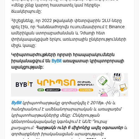
«մենք չենք կարող հաստատել կամ հերքել»
ձևակերպումը։
Հիշեցնենք, որ 2022 թվականի փետրվարին ԶԼՄ-ները
գրել էին, որ Հանձնաժողովն ուսումնասիրում է Binance
ամերիկյան ստորաբաժանման և Չժաոյի հետ
փոխկապակցված երկու առևտրային ընկերությունների
միջև կապը։
Կրիպտոարժույթների ոլորտի հրապարակումներն
իրականացվում են
ByBit
առաջատար կրիպտոբորսայի
աջակցությամբ։
ByBit
կրիպտոհարթակը գործարկվել է 2018թ․-ին և
հանդիսանում է ամենանորարարական և առաջադեմ
կրիպտոհարթակներից մեկը։ Ընկերության
կենտրոնակայականը կգտնվում է ԱՄԷ Դուբայ
քաղաքում։
Հարթակն ունի 6 միլիոնից ավել օգտատեր
և
գործարքների իրականացման արագությամբ