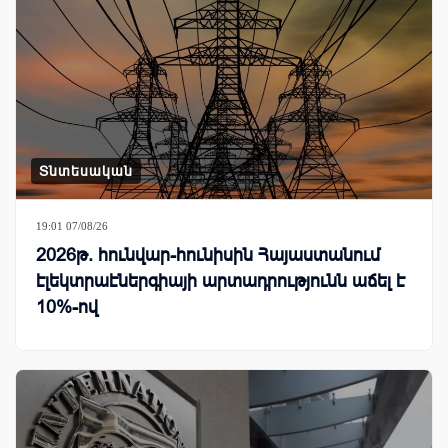
Տնտեսական
19:01 07/08/26
2026թ. հունվար-հունիսին Հայաստանում
էլեկտրաէներգիայի արտադրությունն աճել է
10%-ով