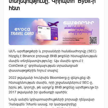
տեղեկությունը. Կրիպտո՝ Bybit-ի
հետ
ԱՄՆ արժեթղթերի և բորսաների հանձնաժողովը (SEC)
հերքել է Binance բորսայի BNB թոքենի հետաքննության
մասին տեղեկատվությունը: Այս մասին գրում է
CoinDesk-ը՝ գործակալության տրամադրած
փաստաթղթերին հղում տալով։
2022 թվականի հունիսին Bloomberg-ը զեկուցեց մի
հետաքննության մասին, որի շրջանակներում SEC-ը,
իբրև թե, կորոշի, թե արդյո՞ք BNB թոքենը արժեթուղթ էր
2017 թվականի իր վաճառքի պահին:
Նույն ամսին կրիպտոարժույթների բորսայի ղեկավար
Չանգպեն Չժաոն ասաց, որ կարգավորիչը