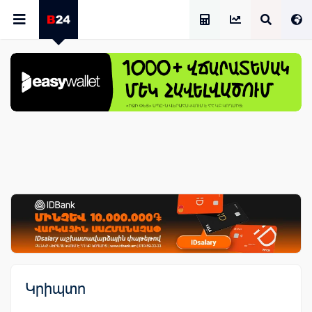
Աշխատավարձի Հաշվիչ
Կրիպտո