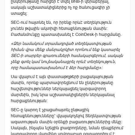
ընկերությանը հարցեր է տվել BNB-ի վերաբերյալ,
սակայն աշխատակիցներից ոչ ոք ծանուցագիր չի
ստացել։
SEC-ում հայտնել են, որ իրենք որևէ տեղեկություն
չունեն թվային ակտիվի հետաքննության մասին:
Բաժանմունքը պատասխանել է CoinDesk-ի հարցմանը.
«Ձեր նամակում տրամադրված տեղեկատվության
հիման վրա մենք մանրակրկիտ որոնում ենք կատարել
SEC-ի տարբեր գրառումների համակարգերում, սակայն
չենք գտել կամ նույնականացրել որևէ տեղեկություն,
որը համապատասխանում է ձեր հարցմանը»:
Սա վկայում է այն փաստաթղթերի բացակայության
մասին, որոնք պարտավորեցնում են ընկերությանը
հաշվետվություններ ներկայացնել կարգավորող
մարմնին, իսկ նրա աշխատակիցներին ներկայանալ
հարցաքննության:
SEC-ը կարող է չբացահայտել ընթացիկ
հետաքննությունները՝ վկայակոչելով Տեղեկատվության
ազատության մասին օրենքի բացառություններից մեկը:
Սակայն, ինչպես նշեցին լրագրողները, նման դեպքերում
կարգավորող մարմինը սովորաբար օգտագործում է