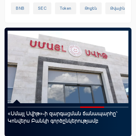
BNB
SEC
Token
Թոքեն
Թվային Արժո
«Սմայլ Սվիթ»-ի զարգացման ճանապարհը՝
Ֆա
Կոնվերս Բանկի գործընկերությամբ
նե
առ