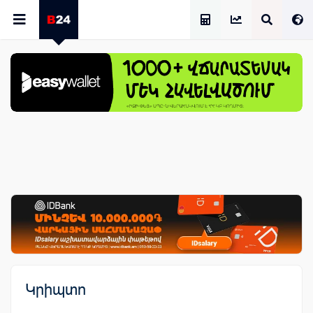
Աշխատավարձի Հաշվիչ
Կրիպտո