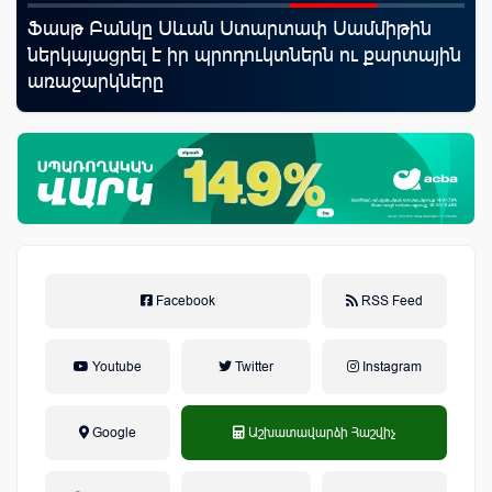
Ֆասթ Բանկը Սևան Ստարտափ Սամմիթին
ID
նց
ներկայացրել է իր պրոդուկտներն ու քարտային
քա
առաջարկները
առ
Facebook
RSS Feed
Youtube
Twitter
Instagram
Google
Աշխատավարձի Հաշվիչ
եկամտային հարկ, կուտակային