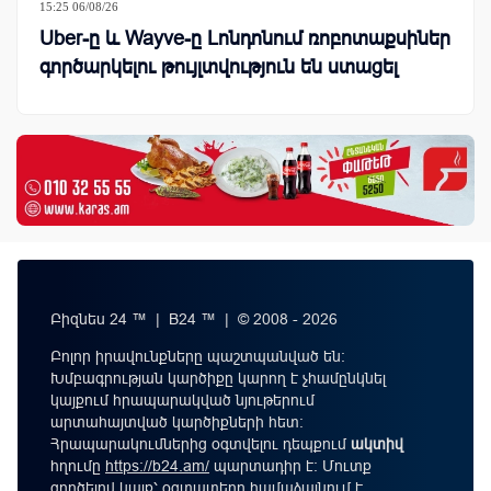
15:25 06/08/26
Uber-ը և Wayve-ը Լոնդոնում ռոբոտաքսիներ
գործարկելու թույլտվություն են ստացել
Բիզնես 24 ™ | B24 ™ | © 2008 - 2026
Բոլոր իրավունքները պաշտպանված են:
Խմբագրության կարծիքը կարող է չհամընկնել
կայքում հրապարակված նյութերում
արտահայտված կարծիքների հետ:
Հրապարակումներից օգտվելու դեպքում
ակտիվ
հղումը
https://b24.am/
պարտադիր է: Մուտք
գործելով կայք՝ օգտատերը համաձայնում է