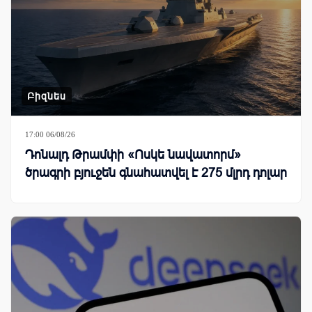
Բիզնես
17:00 06/08/26
Դոնալդ Թրամփի «Ոսկե նավատորմ»
ծրագրի բյուջեն գնահատվել է 275 մլրդ դոլար