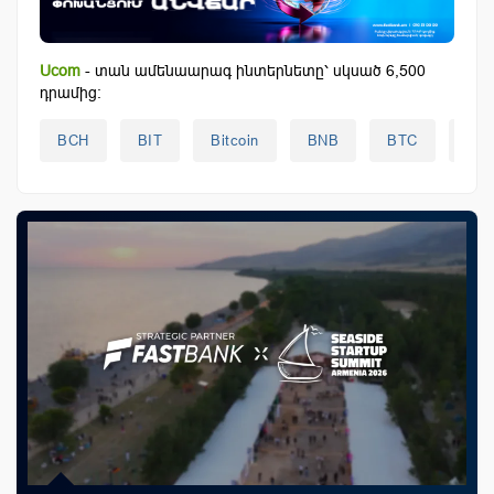
Ucom
- տան ամենաարագ ինտերնետը՝ սկսած 6,500
դրամից:
BCH
BIT
Bitcoin
BNB
BTC
DO