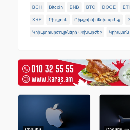
BCH
Bitcoin
BNB
BTC
DOGE
ET
XRP
Բիթքոին
Բիթքոինի Փոխարժեք
Թ
Կրիպտոարժույթների Փոխարժեք
Կրիպտոն 
Ֆինթեք
Ֆինտեխ
AMP
Բիզնես
Բիզնես