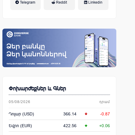
Telegram
Reddit
Linkedin
կենսաթոշակային համակարգ
Փոխարժեքներ և Գներ
05/08/2026
դրամ
Դոլար (USD)
366.14
-0.87
Եվրո (EUR)
422.56
+0.06