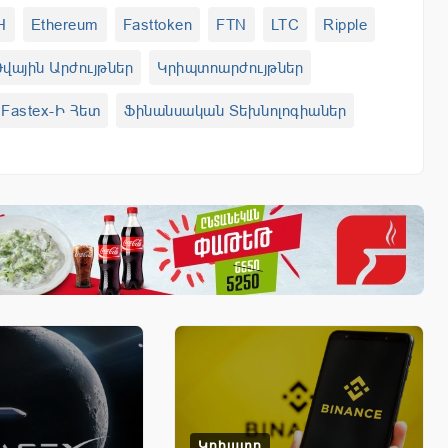
H
Ethereum
Fasttoken
FTN
LTC
Ripple
վային Արժույթներ
Կրիպտոարժույթներ
Fastex-Ի Հետ
Ֆինանսական Տեխնոլոգիաներ
Կրիպտո