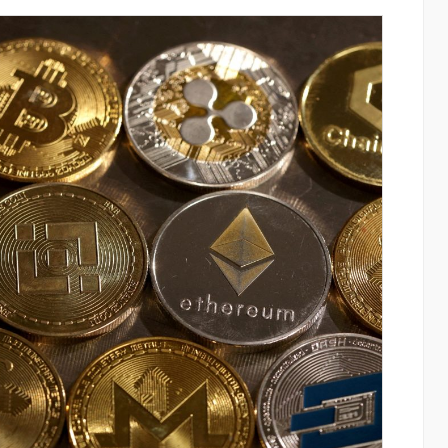
այնում են
IDBank-ը ներկայացնում է նոր Mastercar
ցությունը՝
World քարտը՝ ճանապարհորդական
ծումների
առավելություններով և հատուկ արշավո