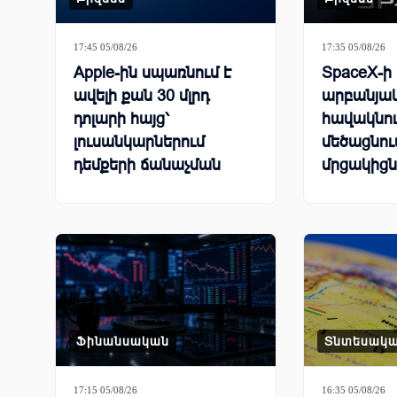
17:45 05/08/26
17:35 05/08/26
Apple-ին սպառնում է
SpaceX-ի
ավելի քան 30 մլրդ
արբանյա
դոլարի հայց՝
հավակնու
լուսանկարներում
մեծացնում
դեմքերի ճանաչման
մրցակիցն
գործառույթի
պատճառով
Ֆինանսական
Տնտեսակ
17:15 05/08/26
16:35 05/08/26