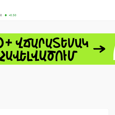
50
+0.50
50
+1.00
-8.22
60.06
+4.14
 - 13791.00
-0.12
8.00
+2.50
0
+1.43
 - 1.1535
+0.25
 - 1.3454
+0.21
1
NASDAQ - 26584.99
+2.59
TOPIX - 4046.17
+2.13
0.24
SSEC - 3878.43
+1.47
CAC40 - 8666.63
+0.61
- 493.12
-0.21
VER - 692
+8.03