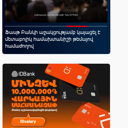
d
Ֆասթ Բանկի աջակցությամբ կայացել է
Սպորտ և
մետաբոլիկ համախտանիշի թեմայով
10 ամեն
վ
համաժողով
իրենց կ