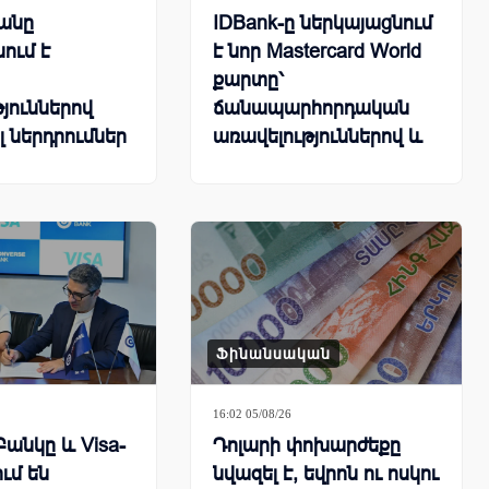
անը
IDBank-ը ներկայացնում
ում է
է նոր Mastercard World
քարտը՝
յուններով
ճանապարհորդական
լ ներդրումներ
առավելություններով և
հատուկ արշավով
Ֆինանսական
16:02 05/08/26
Բանկը և Visa-
Դոլարի փոխարժեքը
ում են
նվազել է, եվրոն ու ոսկու