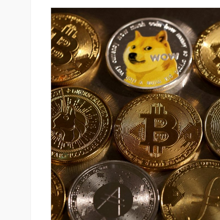
Գնիշիկում արևային
Կոնվերս Բանկը և Visa-ն ընդլ
վ կապահովեն վայրի
ռազմավարական համագործակ
յա մշտադիտարկումը
նոր հաճախորդակենտրոն լու
զարգացման նպատակով