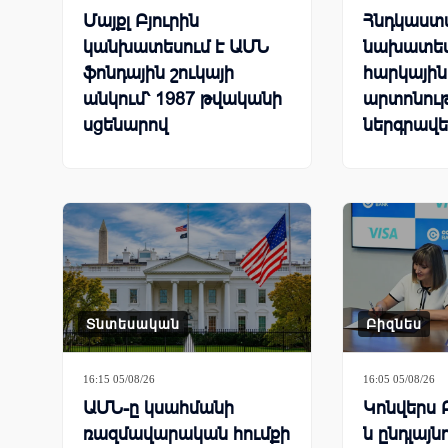
Մայքլ Բյուրին
Հնդկաստ
կանխատեսում է ԱՄՆ
նախատես
ֆոնդային շուկայի
հարկային
անկում՝ 1987 թվականի
արտոնութ
սցենարով
ներգրավե
Տնտեսական
Բիզնես
16:15 05/08/26
16:05 05/08/26
ԱՄՆ-ը կսահմանի
Կոնվերս 
ռազմավարական հումքի
ն ընդլայն