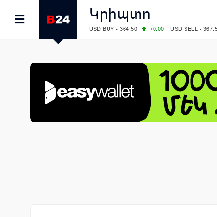
Կրիպտո
USD BUY - 364.50
+0.00
USD SELL - 367.
EUR BUY - 418.00
+1.00
EUR SELL - 425.
OIL: BRENT - 78.28
-7.91
WTI - 74.52
COMEX: GOLD - 4129.50
+1.79
SILVER - 
COMEX: PLATINUM - 1769.70
+6.98
LME: ALUMINIUM - 3184.00
-0.27
COPPER
LME: NICKEL - 17249.00
+0.09
TIN - 5526
LME: LEAD - 1877.50
-1.00
ZINC - 3643.0
FOREX: USD/JPY - 157.49
-0.06
EUR/GBP
FOREX: EUR/USD - 1.1535
+0.25
GBP/USD
STOCKS RUS: RTSI - 881.14
-1.02
STOCKS US: DOW JONES - 54085.88
+1.7
STOCKS US: S&P 500 - 7736.52
+1.79
STOCKS JAPAN: NIKKEI - 66300.44
+3.66
STOCKS CHINA: HANG SENG - 25915.82
+
STOCKS EUR: FTSE100 - 10879.38
+0.20
STOCKS EUR: DAX - 26202.35
+0.77
05/08/2026 CBA: USD - 366.14
-0.87
GBP 
05/08/2026 CBA: EURO - 422.56
+0.06
05/08/2026 CBA: GOLD - 48078
+547
SIL