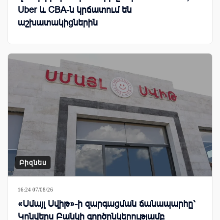
Uber և CBA-ն կրճատում են
աշխատակիցներին
Բիզնես
16:24 07/08/26
«Սմայլ Սվիթ»-ի զարգացման ճանապարհը՝
Կոնվերս Բանկի գործընկերությամբ