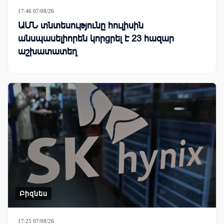
17:46 07/08/26
ԱՄՆ տնտեսությունը հուլիսին
անսպասելիորեն կորցրել է 23 հազար
աշխատատեղ
Բիզնես
17:25 07/08/26