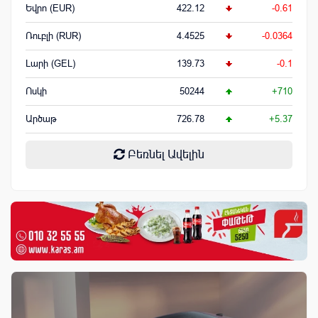
Եվրո (EUR)
422.12
-0.61
Ռուբլի (RUR)
4.4525
-0.0364
Լարի (GEL)
139.73
-0.1
Ոսկի
50244
+710
Արծաթ
726.78
+5.37
Բեռնել Ավելին