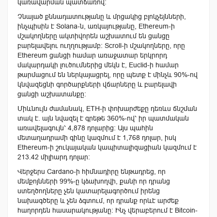
կառավարման պատճառով։
Չնայած քննադատությանը և մրցակից բլոկչեյնների,
ինչպիսին է Solana-ն, առկայությանը, Ethereum-ի
մշակողները ակտիվորեն աշխատում են ցանցը
բարելավելու ուղղությամբ։ Scroll-ի մշակողները, որը
Ethereum ցանցի համար առաջատար երկրորդ
մակարդակի լուծումներից մեկն է, Euclid-ի համար
թարմացում են ներկայացրել, որը պետք է մինչև 90%-ով
կնվազեցնի գործարքների վճարները և բարելավի
ցանցի աշխատանքը։
Միևնույն ժամանակ, ETH-ի փոխարժեքը դեռևս ճնշման
տակ է. այն նվազել է գրեթե 360%-ով՝ իր պատմական
առավելագույն՝ 4,878 դոլարից։ Այս պահին
մետաղադրամի գինը կազմում է 1,768 դոլար, իսկ
Ethereum-ի շուկայական կապիտալիզացիան կազմում է
213.42 միլիարդ դոլար։
Վերջերս Cardano-ի հիմնադիրը ենթադրեց, որ
մեմքոյնների 99%-ը կձախողվի, քանի որ դրանց
ստեղծողները չեն կատարելագործում իրենց
նախագծերը և չեն ձգտում, որ դրանք որևէ արժեք
հաղորդեն
հասարակությանը։ Ինչ վերաբերում է Bitcoin-