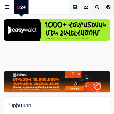
Աշխատավարձի Հաշվիչ
Կրիպտո