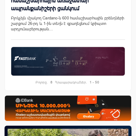
համաշխարհային առաջատար
ապրանքանիշերի ցանկում
Բլոկչեյն մշակող Cardano-ն 600 համաշխարհային բրենդների
շարքում 26-րդ և 1-ին տեղն է զբաղեցնում կրիպտո
արդյունաբերության…
Բոլորը.
8
Հրապարակումներ.
1 - 50