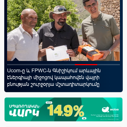
Ucom-ը և FPWC-ն Գնիշիկում արևային
Ֆա
որ
էներգիայի միջոցով կապահովեն վայրի
մե
ման
բնության շուրջօրյա մշտադիտարկումը
հա