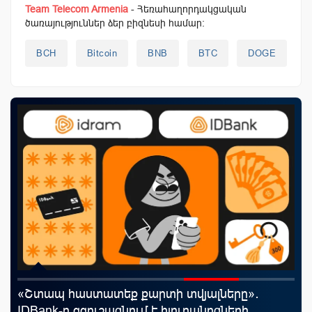
Team Telecom Armenia
- Հեռահաղորդակցական
ծառայություններ ձեր բիզնեսի համար:
BCH
Bitcoin
BNB
BTC
DOGE
«Շտապ հաստատեք քարտի տվյալները»․
Ֆա
IDBank-ը զգուշացնում է հյուրանոցների
նե