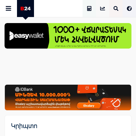
Աշխատավարձի Հաշվիչ
Կրիպտո