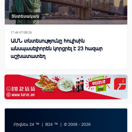
Տնտեսական
17:46 07/08/26
ԱՄՆ տնտեսությունը հուլիսին
անսպասելիորեն կորցրել է 23 հազար
աշխատատեղ
Բիզնես 24 ™ | B24 ™ | © 2008 - 2026