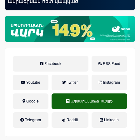
ամրագրման հետ կապված
առ
զեղծարարությունների մասին
Facebook
RSS Feed
Youtube
Twitter
Instagram
Google
Աշխատավարձի Հաշվիչ
եկամտային հարկ, կուտակային
Telegram
Reddit
Linkedin
կենսաթոշակային համակարգ