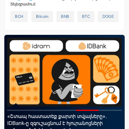
Տելեգրամում:
BCH
Bitcoin
BNB
BTC
DOGE
«Շտապ հաստատեք քարտի տվյալները»․
Ֆա
IDBank-ը զգուշացնում է հյուրանոցների
նե