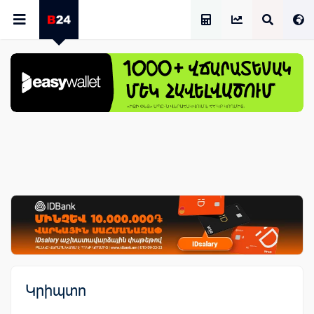
Աշխատավարձի Հաշվիչ
Կրիպտո