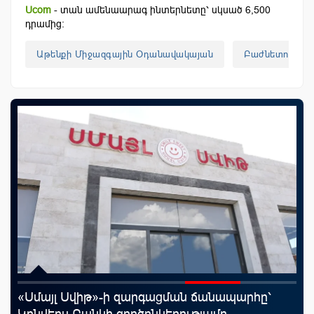
Ucom
- տան ամենաարագ ինտերնետը՝ սկսած 6,500
դրամից:
Աթենքի Միջազգային Օդանավակայան
Բաժնետոմսեր
«Սմայլ Սվիթ»-ի զարգացման ճանապարհը՝
Ֆա
Կոնվերս Բանկի գործընկերությամբ
նե