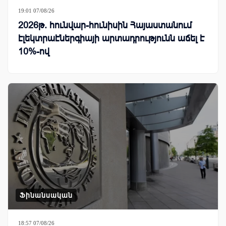
19:01 07/08/26
2026թ. հունվար-հունիսին Հայաստանում
էլեկտրաէներգիայի արտադրությունն աճել է
10%-ով
Ֆինանսական
18:57 07/08/26