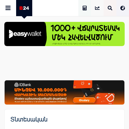
Աշխատավարձի Հաշվիչ
Տնտեսական