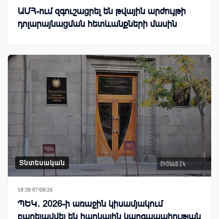
ԱՄՀ-ում զգուշացրել են թվային արժույթի
դոլարայնացման հետևանքների մասին
Տնտեսական
18:38 07/08/26
ՊԵԿ․ 2026-ի առաջին կիսամյակում
բարելավվել են հարկային կարգապահության