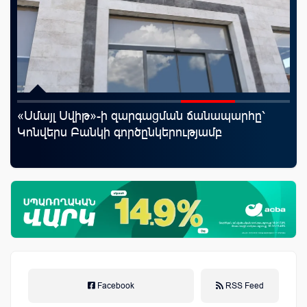
«Սմայլ Սվիթ»-ի զարգացման ճանապարհը՝
«Շ
Կոնվերս Բանկի գործընկերությամբ
ID
ամ
զե
Facebook
RSS Feed