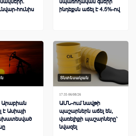
սակների.
սպառողական գների
ւնվար-հունիս
ինդեքսն աճել է 4.5%-ով
ան
Տնտեսական
17:35 06/08/26
ն Արաբիան
ԱՄՆ-ում նավթի
 է Ասիայի
պաշարներն աճել են,
ախատեսված
վառելիքի պաշարները՝
նը
նվազել