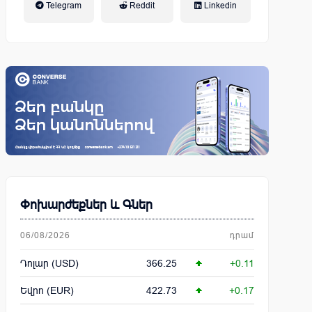
Telegram
Reddit
Linkedin
կենսաթոշակային համակարգ
Փոխարժեքներ և Գներ
06/08/2026
դրամ
Դոլար (USD)
366.25
+0.11
Եվրո (EUR)
422.73
+0.17