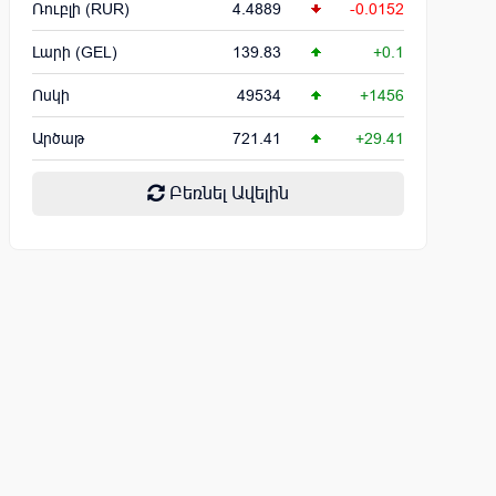
Ռուբլի (RUR)
4.4889
-0.0152
Լարի (GEL)
139.83
+0.1
Ոսկի
49534
+1456
Արծաթ
721.41
+29.41
Բեռնել Ավելին