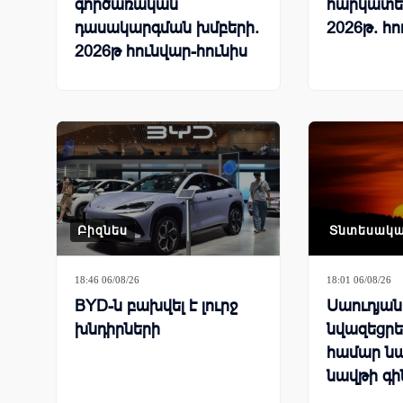
գործառական
հարկատե
դասակարգման խմբերի.
2026թ. հո
2026թ հունվար-հունիս
Բիզնես
Տնտեսակ
18:46 06/08/26
18:01 06/08/26
BYD-ն բախվել է լուրջ
Սաուդյա
խնդիրների
նվազեցրել
համար ն
նավթի գի