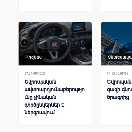
Բիզնես
Տնտեսակ
17:27 06/08/26
17:15 06/08/26
Եվրոպական
Եվրոպան 
ավտոարդյունաբերությո
գազի գնո
ւնը չինական
ծրագրից
գործընկերներ է
ներգրավում
գործարանները փրկելու
համար