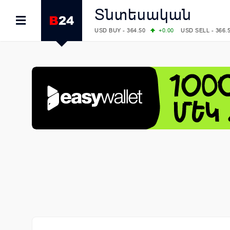
Տնտեսական
USD BUY - 364.50
+0.00
USD SELL - 366.
EUR BUY - 418.00
+0.00
EUR SELL - 425.
OIL: BRENT - 79.24
+1.23
WTI - 74.92
COMEX: GOLD - 4267.00
+3.33
SILVER - 
COMEX: PLATINUM - 1765.90
-0.21
LME: ALUMINIUM - 3184.00
-0.27
COPPER
LME: NICKEL - 17249.00
+0.09
TIN - 5526
LME: LEAD - 1877.50
-1.00
ZINC - 3643.0
FOREX: USD/JPY - 157.68
+0.12
EUR/GBP
FOREX: EUR/USD - 1.1548
+0.11
GBP/USD
STOCKS RUS: RTSI - 895.93
+1.68
STOCKS US: DOW JONES - 54349.12
+0.4
STOCKS US: S&P 500 - 7723.55
-0.17
STOCKS JAPAN: NIKKEI - 65683.26
-0.93
STOCKS CHINA: HANG SENG - 25530.28
-
STOCKS EUR: FTSE100 - 10888.30
+0.08
STOCKS EUR: DAX - 26126.30
-0.29
06/08/2026 CBA: USD - 366.25
+0.11
GBP 
06/08/2026 CBA: EURO - 422.73
+0.17
06/08/2026 CBA: GOLD - 49534
+1456
SI