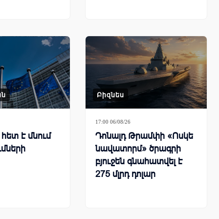
ան
Բիզնես
17:00 06/08/26
հետ է մնում
Դոնալդ Թրամփի «Ոսկե
ւմների
նավատորմ» ծրագրի
բյուջեն գնահատվել է
275 մլրդ դոլար