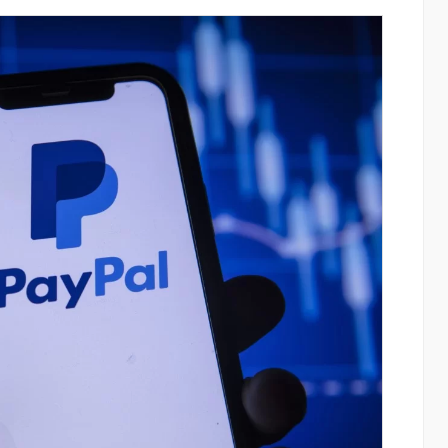
ափ
IDBank-ը ներկայացնում է նոր Mastercar
World քարտը՝ ճանապարհորդական
առավելություններով և հատուկ արշավո