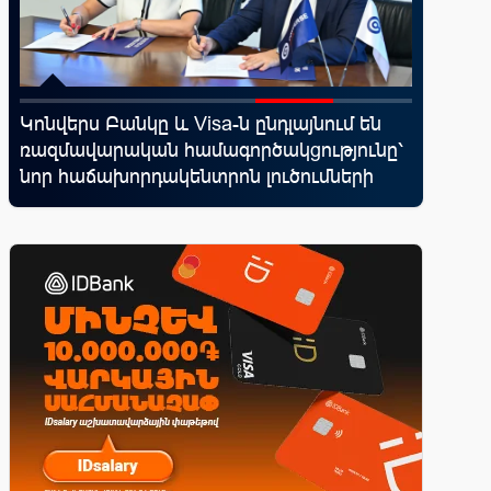
d
Կոնվերս Բանկը և Visa-ն ընդլայնում են
Moody’s
ռազմավարական համագործակցությունը՝
հեռանկ
վ
նոր հաճախորդակենտրոն լուծումների
զարգացման նպատակով