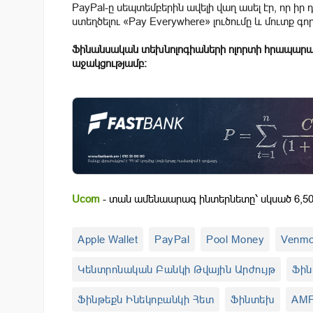
PayPal-ը սեպտեմբերին ավելի վաղ ասել էր, որ իր 
ստեղծելու «Pay Everywhere» լուծումը և մուտք գ
Ֆինանսական տեխնոլոգիաների ոլորտի հրապարա
աջակցությամբ։
Ucom
- տան ամենաարագ ինտերնետը՝ սկսած 6,50
Apple Wallet
PayPal
Pool Money
Venm
Կենտրոնական Բանկի Թվային Արժույթ
Ֆին
Ֆինթեքն Ինեկոբանկի Հետ
Ֆինտեխ
AM