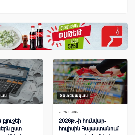
կան
Տնտեսական
20:26 06/08/26
բյուջեի
2026թ․-ի հունվար-
երն ըստ
հուլիսին Հայաստանում