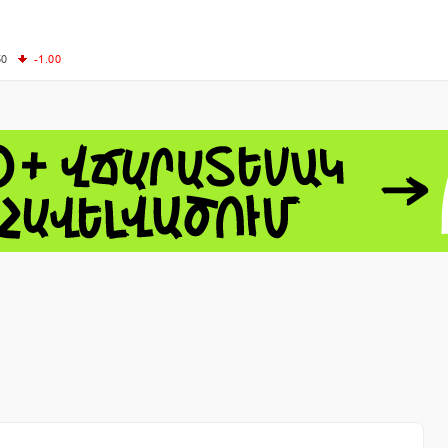
50
-1.00
00
-0.50
+0.54
62.10
+3.40
 - 13791.00
-0.12
8.00
+2.50
0
+1.43
 - 1.1548
+0.11
 - 1.3459
+0.04
9
NASDAQ - 26363.44
-0.83
TOPIX - 4055.85
+0.24
1.49
SSEC - 3900.35
+0.57
CAC40 - 8669.30
+0.03
- 493.08
-0.04
LVER - 721.41
+29.41