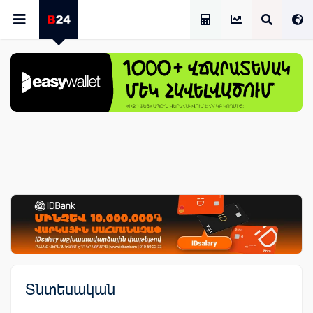
Աշխատավարձի Հաշվիչ
Տնտեսական