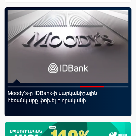
Moody’s-ը IDBank-ի վարկանիշային
ID
որ
հեռանկարը փոխել է դրականի
քա
ման
առ