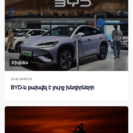
Բիզնես
18:46 06/08/26
BYD-ն բախվել է լուրջ խնդիրների