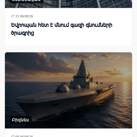
17:15 06/08/26
Եվրոպան հետ է մնում գազի գնումների
ծրագրից
Բիզնես
17:00 06/08/26