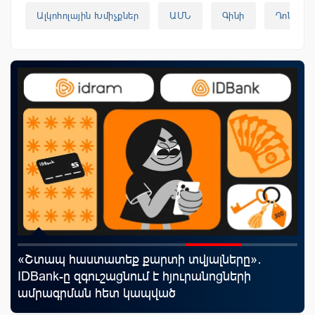
Ալկոհոլային Խմիչքներ
ԱՄՆ
Գինի
Դոնալդ
«Շտապ հաստատեք քարտի տվյալները»․
Uc
IDBank-ը զգուշացնում է հյուրանոցների
«Մ
ամրագրման հետ կապված
զեղծարարությունների մասին