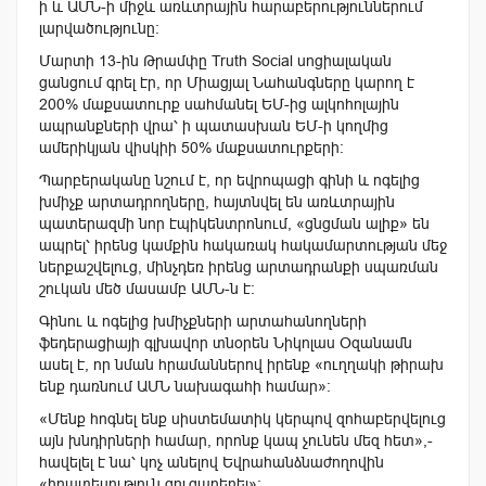
ի և ԱՄՆ-ի միջև առևտրային հարաբերություններում
լարվածությունը։
Մարտի 13-ին Թրամփը Truth Social սոցիալական
ցանցում գրել էր, որ Միացյալ Նահանգները կարող է
200% մաքսատուրք սահմանել ԵՄ-ից ալկոհոլային
ապրանքների վրա՝ ի պատասխան ԵՄ-ի կողմից
ամերիկյան վիսկիի 50% մաքսատուրքերի։
Պարբերականը նշում է, որ եվրոպացի գինի և ոգելից
խմիչք արտադրողները, հայտնվել են առևտրային
պատերազմի նոր էպիկենտրոնում, «ցնցման ալիք» են
ապրել՝ իրենց կամքին հակառակ հակամարտության մեջ
ներքաշվելուց, մինչդեռ իրենց արտադրանքի սպառման
շուկան մեծ մասամբ ԱՄՆ-ն է։
Գինու և ոգելից խմիչքների արտահանողների
ֆեդերացիայի գլխավոր տնօրեն Նիկոլաս Օզանամն
ասել է, որ նման հրամաններով իրենք «ուղղակի թիրախ
ենք դառնում ԱՄՆ նախագահի համար»։
«Մենք հոգնել ենք սիստեմատիկ կերպով զոհաբերվելուց
այն խնդիրների համար, որոնք կապ չունեն մեզ հետ»,-
հավելել է նա՝ կոչ անելով Եվրահանձնաժողովին
«իրատեսություն ցուցաբերել»։