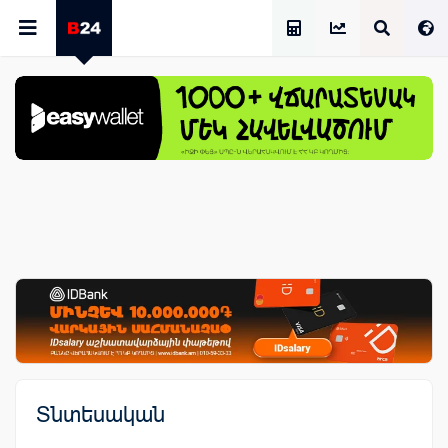
Աշխատավարձի Հաշվիչ
Տնտեսական