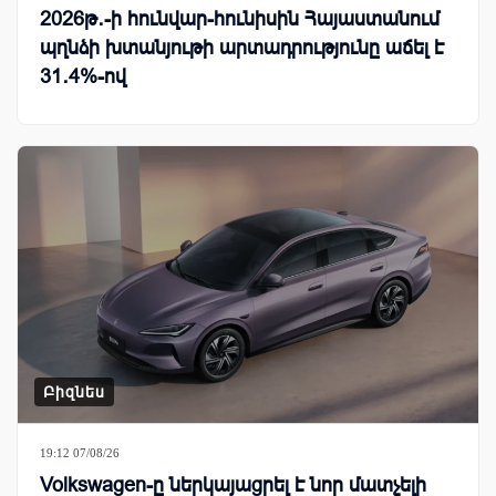
2026թ․-ի հունվար-հունիսին Հայաստանում
պղնձի խտանյութի արտադրությունը աճել է
31․4%-ով
Բիզնես
19:12 07/08/26
Volkswagen-ը ներկայացրել է նոր մատչելի