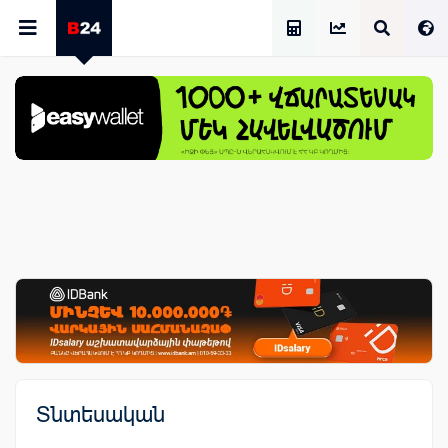
Աշխատավարձի Հաշվիչ
Տնտեսական