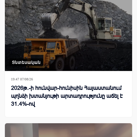
Տնտեսական
19:47 07/08/26
2026թ․-ի հունվար-հունիսին Հայաստանում
պղնձի խտանյութի արտադրությունը աճել է
31․4%-ով