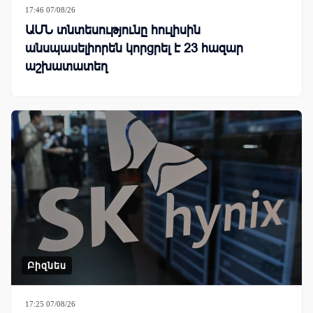
17:46 07/08/26
ԱՄՆ տնտեսությունը հուլիսին
անսպասելիորեն կորցրել է 23 հազար
աշխատատեղ
Բիզնես
17:25 07/08/26