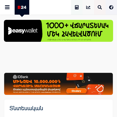
Աշխատավարձի Հաշվիչ
Տնտեսական