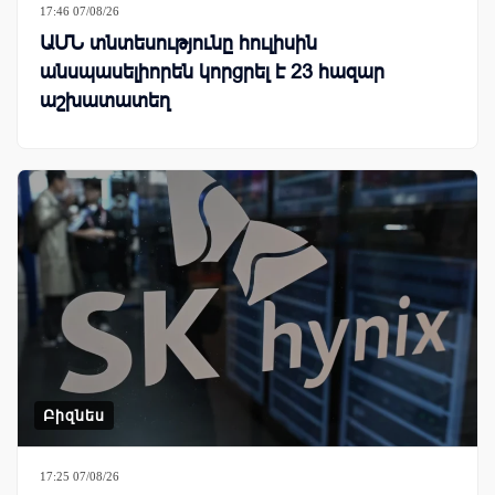
17:46 07/08/26
ԱՄՆ տնտեսությունը հուլիսին
անսպասելիորեն կորցրել է 23 հազար
աշխատատեղ
Բիզնես
17:25 07/08/26