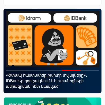
«Շտապ հաստատեք քարտի տվյալները»․
Mo
աղը
IDBank-ը զգուշացնում է հյուրանոցների
հե
ամրագրման հետ կապված
զեղծարարությունների մասին