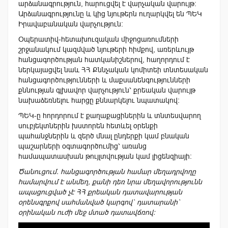
արձանագրություն, հարուցվել է վարչական վարույթ:
Արձանագրությունը և կից նյութերն ուղարկվել են ՊԵԿ
Իրավաբանական վարչություն:
Օպերատիվ-հետախուզական միջոցառումների
շրջանակում կազմված նյութերի հիմքով, առերևույթ
հանցագործության հատկանիշներով, հաղորդում է
ներկայացվել նաև ՀՀ Քննչական կոմիտեի տնտեսական
հանցագործությունների և մաքսանենգությունների
քննության գլխավոր վարչություն՝ քրեական վարույթ
նախաձեռնելու հարցը քննարկելու նպատակով։
ՊԵԿ-ը հորդորում է քաղաքացիներին և տնտեսվարող
սուբյեկտներին խստորեն հետևել օրենքի
պահանջներին և զերծ մնալ ընդերքի կամ բնական
պաշարների օգտագործումից՝ առանց
համապատասխան թույլտվության կամ լիցենզիայի:
Ծանուցում. հանցագործության համար մեղադրվողը
համարվում է անմեղ, քանի դեռ նրա մեղավորությունն
ապացուցված չէ ՀՀ քրեական դատավարության
օրենսգրքով սահմանված կարգով` դատարանի`
օրինական ուժի մեջ մտած դատավճռով։