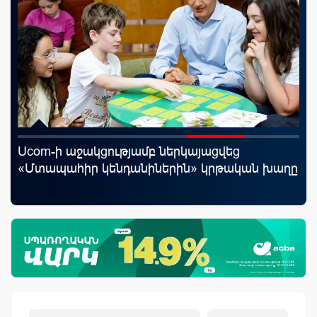
Ucom-ի աջակցությամբ ներկայացվեց
ID
«Մտապահիր կենդանիներին» կրթական խաղը
քա
առ