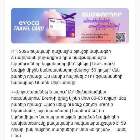
ՌԴ 2026 թվականի դաշնային բյուջեի նախագծի
ձևավորման ընթացքում դրա նավթագազային
եկամուտները կպլանավորվեն՝ ելնելով Urals márki
նավթի միջին կանխատեսվող գներից՝ 59 դոլար՝ մեկ
բարելի դիմաց։ Այս մասին հայտնել է ՌԴ ֆինանսների
նախարար Անտոն Սիլուանովը:
«Վերլուծաբաններն ասում են՝ միջնաժամկետ
հեռանկարում Brent-ի գինը կլինի մոտ 60-65 դոլար՝ մեկ
բարելի դիմաց։ Այսօր մենք ունենք զեղչեր Brent-ի
նկատմամբ, այդ պատճառով կարծում եմ, որ
էկոնոմիկայի նախարարության կազմած նավթի գնի
կանխատեսումը բավականին հավասարակշռված է՝ 59
դոլար, իսկ հաջորդ տարիներին՝ մոտ 60 դոլար», – ասել
է նա։