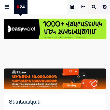
Աշխատավարձի Հաշվիչ
Տնտեսական