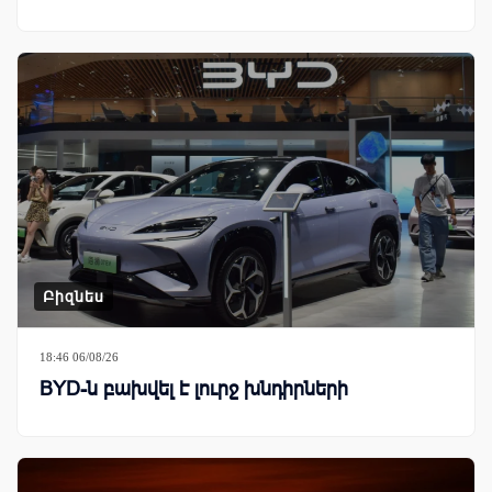
Բիզնես
18:46 06/08/26
BYD-ն բախվել է լուրջ խնդիրների