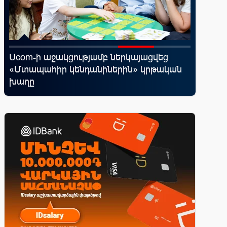
Ucom-ի աջակցությամբ ներկայացվեց
Ֆասթ Բ
«Մտապահիր կենդանիներին» կրթական
Սամմիթի
խաղը
պրոդուկ
առաջար