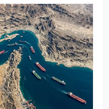
յալները»․
Moody’s-ը IDBank-ի վարկանիշային
րանոցների
հեռանկարը փոխել է դրականի