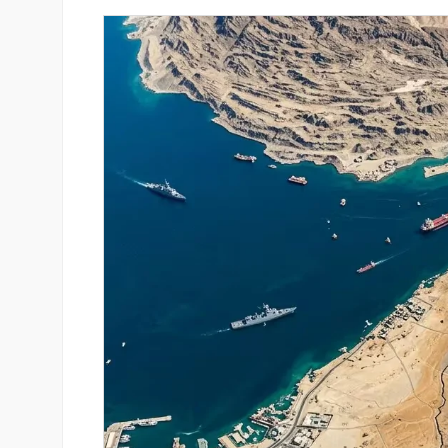
զարգացման
«Շտապ հաստատեք քարտի տվ
երս Բանկի
IDBank-ը զգուշացնում է հյու
ամրագրման հետ կապված
զեղծարարությունների մասին