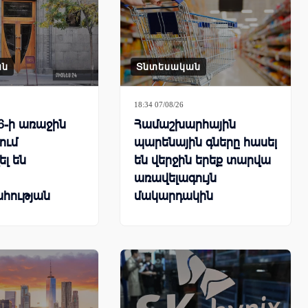
ան
Տնտեսական
18:34 07/08/26
6-ի առաջին
Համաշխարհային
ում
պարենային գները հասել
ել են
են վերջին երեք տարվա
առավելագույն
հության
մակարդակին
ները