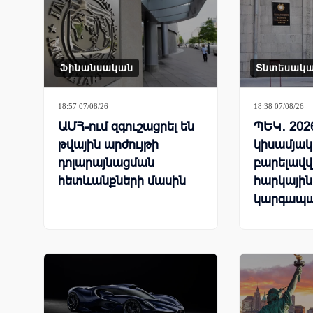
Ֆինանսական
Տնտեսակ
18:57 07/08/26
18:38 07/08/26
ԱՄՀ-ում զգուշացրել են
ՊԵԿ․ 202
թվային արժույթի
կիսամյակ
դոլարայնացման
բարելավվ
հետևանքների մասին
հարկային
կարգապա
ցուցանիշ