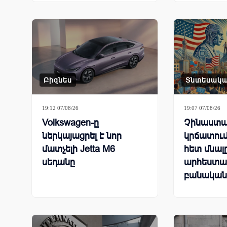
Բիզնես
Տնտեսակ
19:12 07/08/26
19:07 07/08/26
Volkswagen-ը
Չինաստա
ներկայացրել է նոր
կրճատում
մատչելի Jetta M6
հետ մնալ
սեդանը
արհեստա
բանական
համաշխա
մրցավազ