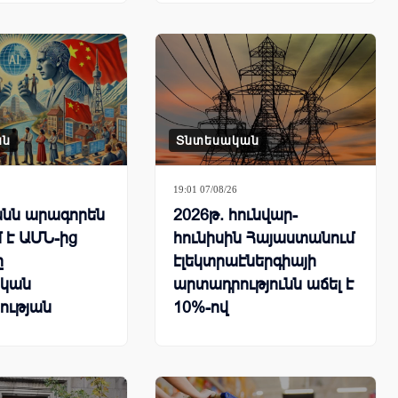
ան
Տնտեսական
19:01 07/08/26
նն արագորեն
2026թ. հունվար-
 է ԱՄՆ-ից
հունիսին Հայաստանում
ը
էլեկտրաէներգիայի
կան
արտադրությունն աճել է
ության
10%-ով
րհային
քում