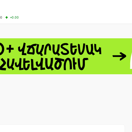
50
+0.00
00
+0.50
+0.23
63.33
+3.08
 - 13791.00
-0.12
8.00
+2.50
0
+1.43
 - 1.1558
+0.32
 - 1.3488
+0.30
8
NASDAQ - 26690.62
+1.30
TOPIX - 4074.93
+0.47
0.54
SSEC - 3940.04
+1.02
CAC40 - 8714.93
+0.17
- 492.1
-0.98
VER - 726.78
+5.37