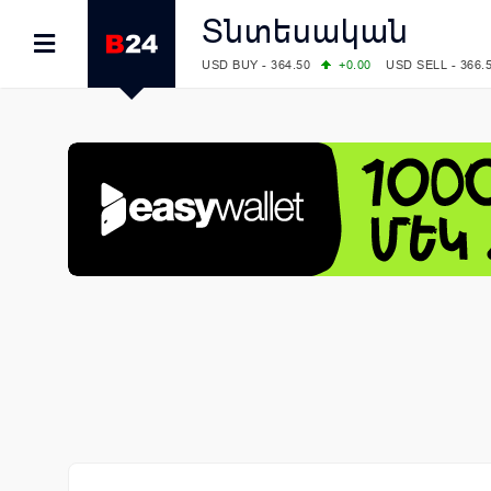
Տնտեսական
USD BUY - 364.50
+0.00
USD SELL - 366.
EUR BUY - 419.00
+1.00
EUR SELL - 425.
OIL: BRENT - 82.38
-1.22
WTI - 78.18
COMEX: GOLD - 4340.70
+2.33
SILVER - 
COMEX: PLATINUM - 1759.60
+0.55
LME: ALUMINIUM - 3184.00
-0.27
COPPER
LME: NICKEL - 17249.00
+0.09
TIN - 5526
LME: LEAD - 1877.50
-1.00
ZINC - 3643.0
FOREX: USD/JPY - 157.76
-0.39
EUR/GBP
FOREX: EUR/USD - 1.1558
+0.32
GBP/USD
STOCKS RUS: RTSI - 874.64
-1.12
STOCKS US: DOW JONES - 54036.93
+0.2
STOCKS US: S&P 500 - 7757.64
+0.62
STOCKS JAPAN: NIKKEI - 65606.71
-0.12
STOCKS CHINA: HANG SENG - 25668.03
+
STOCKS EUR: FTSE100 - 10901.09
+0.31
STOCKS EUR: DAX - 26319.45
+0.69
07/08/2026 CBA: USD - 366.17
-0.08
GBP 
07/08/2026 CBA: EURO - 422.12
-0.61
07/08/2026 CBA: GOLD - 50244
+710
SIL