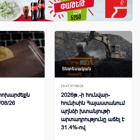
Տնտեսական
19:47 07/08/26
ի փոխարժեքն
2026թ․-ի հունվար-
/08/26
հունիսին Հայաստանում
պղնձի խտանյութի
արտադրությունը աճել է
31․4%-ով