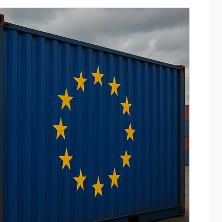
կայացել է
IDBank-ը ներկայացնում է նոր Mastercar
եմայով
World քարտը՝ ճանապարհորդական
առավելություններով և հատուկ արշավո