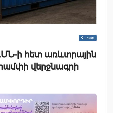
Կիսվել
ԱՄՆ-ի հետ առևտրային
րամփի վերջնագրի