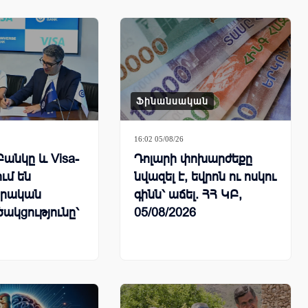
Ֆինանսական
16:02 05/08/26
Բանկը և Visa-
Դոլարի փոխարժեքը
ում են
նվազել է, եվրոն ու ոսկու
րական
գինն՝ աճել. ՀՀ ԿԲ,
ակցությունը՝
05/08/2026
դակենտրոն
երի զարգացման
ով