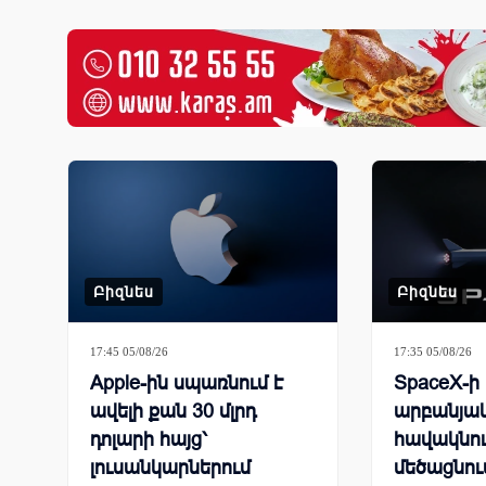
Բիզնես
Բիզնես
17:45 05/08/26
17:35 05/08/26
Apple-ին սպառնում է
SpaceX-ի
ավելի քան 30 մլրդ
արբանյա
դոլարի հայց՝
հավակնու
լուսանկարներում
մեծացնում