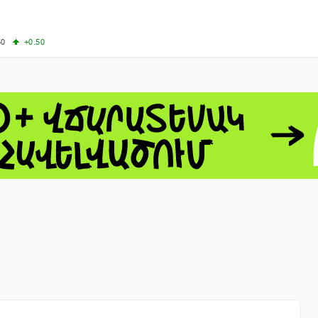
50
+0.50
50
+1.00
-8.22
60.06
+4.14
 - 13791.00
-0.12
8.00
+2.50
0
+1.43
 - 1.1535
+0.25
 - 1.3454
+0.21
1
NASDAQ - 26584.99
+2.59
TOPIX - 4046.17
+2.13
0.24
SSEC - 3878.43
+1.47
CAC40 - 8666.63
+0.61
- 493.12
-0.21
VER - 692
+8.03