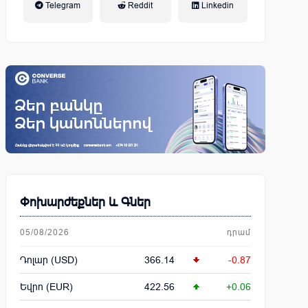
Telegram
Reddit
Linkedin
կենսաթոշակային համակարգ
Փոխարժեքներ և Գներ
05/08/2026
դրամ
Դոլար (USD)
366.14
-0.87
Եվրո (EUR)
422.56
+0.06