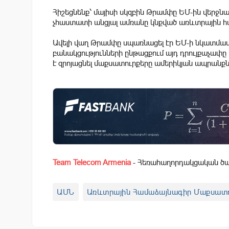
Հիշեցնենք՝ մայիսի սկզբին Թրամփը ԵՄ-ին վերջնագ
չհաստատի անցյալ ամռանը կնքված առևտրային հ
Ավելի վաղ Թրամփը սպառնացել էր ԵՄ-ի նկատմամ
բանակցությունների ընթացքում այդ դրույքաչափը 
է զրոյացնել մաքսատուրքերը ամերիկյան ապրանք
Team Telecom Armenia
- Հեռահաղորդակցական ծառ
ԱՄՆ
Առևտրային Համաձայնագիր Մաքսատո