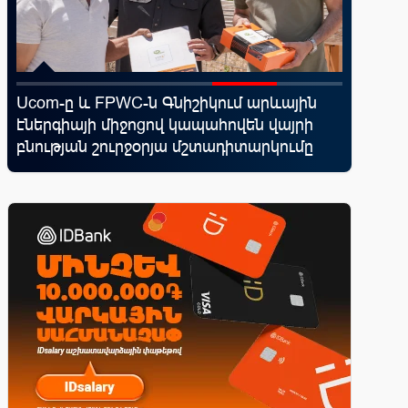
d
Ucom-ը և FPWC-ն Գնիշիկում արևային
Կոնվերս
էներգիայի միջոցով կապահովեն վայրի
ռազմավ
վ
բնության շուրջօրյա մշտադիտարկումը
նոր հաճ
զարգաց