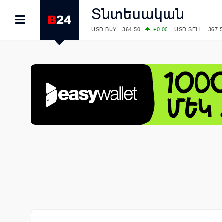
Տնտեսական
USD BUY - 364.50
+0.00
USD SELL - 367.
EUR BUY - 418.00
+1.00
EUR SELL - 425.
OIL: BRENT - 78.28
-7.91
WTI - 74.52
COMEX: GOLD - 4129.50
+1.79
SILVER - 
COMEX: PLATINUM - 1769.70
+6.98
LME: ALUMINIUM - 3184.00
-0.27
COPPER
LME: NICKEL - 17249.00
+0.09
TIN - 5526
LME: LEAD - 1877.50
-1.00
ZINC - 3643.0
FOREX: USD/JPY - 157.49
-0.06
EUR/GBP
FOREX: EUR/USD - 1.1535
+0.25
GBP/USD
STOCKS RUS: RTSI - 881.14
-1.02
STOCKS US: DOW JONES - 54085.88
+1.7
STOCKS US: S&P 500 - 7736.52
+1.79
STOCKS JAPAN: NIKKEI - 66300.44
+3.66
STOCKS CHINA: HANG SENG - 25915.82
+
STOCKS EUR: FTSE100 - 10879.38
+0.20
STOCKS EUR: DAX - 26202.35
+0.77
05/08/2026 CBA: USD - 366.14
-0.87
GBP 
05/08/2026 CBA: EURO - 422.56
+0.06
05/08/2026 CBA: GOLD - 48078
+547
SIL