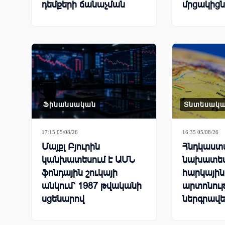
դեմքերի ճանաչման
մրցակիցն
գործառույթի
պատճառով
Ֆինանսական
Տնտեսակ
17:15 05/08/26
16:35 05/08/26
Մայքլ Բյուրին
Հնդկաստ
կանխատեսում է ԱՄՆ
նախատես
ֆոնդային շուկայի
հարկային
անկում՝ 1987 թվականի
արտոնութ
սցենարով
ներգրավե