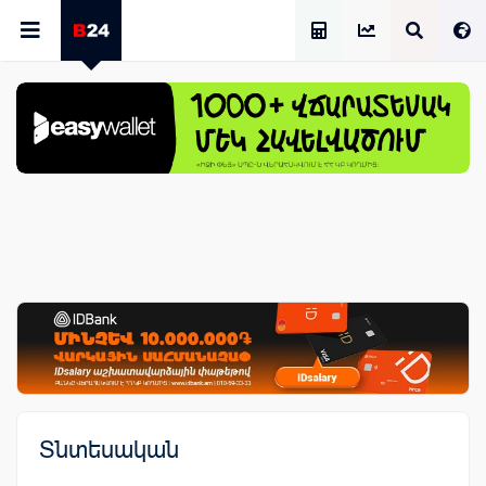
Աշխատավարձի Հաշվիչ
Տնտեսական