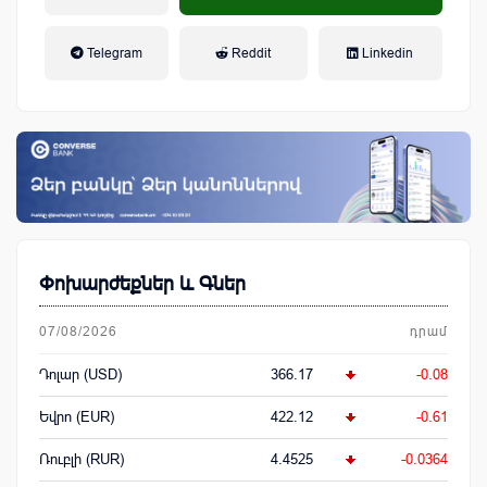
եկամտային հարկ, կուտակային
Telegram
Reddit
Linkedin
կենսաթոշակային համակարգ
Փոխարժեքներ և Գներ
07/08/2026
դրամ
Դոլար (USD)
366.17
-0.08
Եվրո (EUR)
422.12
-0.61
Ռուբլի (RUR)
4.4525
-0.0364