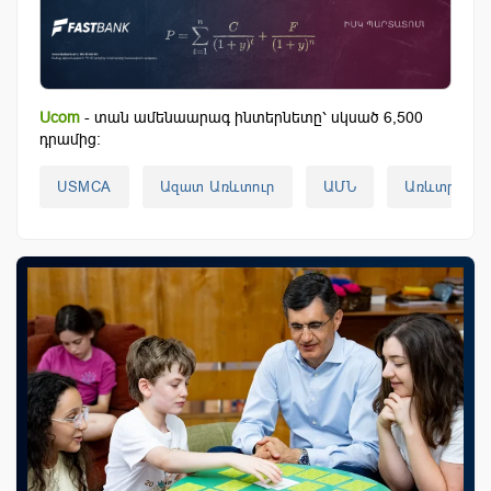
Ucom
- տան ամենաարագ ինտերնետը՝ սկսած 6,500
դրամից:
USMCA
Ազատ Առևտուր
ԱՄՆ
Առևտրային