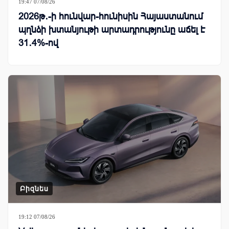
19:47 07/08/26
2026թ․-ի հունվար-հունիսին Հայաստանում
պղնձի խտանյութի արտադրությունը աճել է
31․4%-ով
Բիզնես
19:12 07/08/26