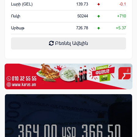
Լարի (GEL)
139.73
-0.1
Ոսկի
50244
+710
Արծաթ
726.78
+5.37
Բեռնել Ավելին