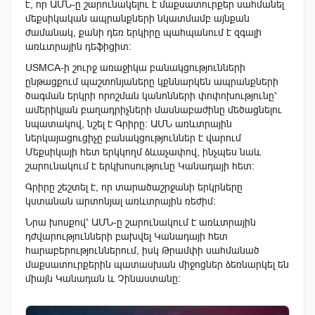
է, որ ԱՄՆ-ը շարունակելու է մաքսատուրքեր սահմանել
մեքսիկական ապրանքների նկատմամբ այնքան
ժամանակ, քանի դեռ երկիրը պահպանում է զգալի
առևտրային դեֆիցիտ։
USMCA-ի շուրջ առաջիկա բանակցությունների
ընթացքում պաշտոնյաները կքննարկեն ապրանքների
ծագման երկրի որոշման կանոնների փոփոխությունը՝
ամերիկյան բաղադրիչների մասնաբաժինը մեծացնելու
նպատակով, նշել է Գրիրը։ ԱՄՆ առևտրային
ներկայացուցիչը բանակցություններ է վարում
Մեքսիկայի հետ երկկողմ ձևաչափով, ինչպես նաև
շարունակում է երկխոսությունը Կանադայի հետ։
Գրիրը շեշտել է, որ տարածաշրջանի երկրները
կստանան արտոնյալ առևտրային ռեժիմ։
Նրա խոսքով՝ ԱՄՆ-ը շարունակում է առևտրային
դժվարությունների բախվել Կանադայի հետ
հարաբերություններում, իսկ Թրամփի սահմանած
մաքսատուրքերին պատասխան միջոցներ ձեռնարկել են
միայն Կանադան և Չինաստանը։