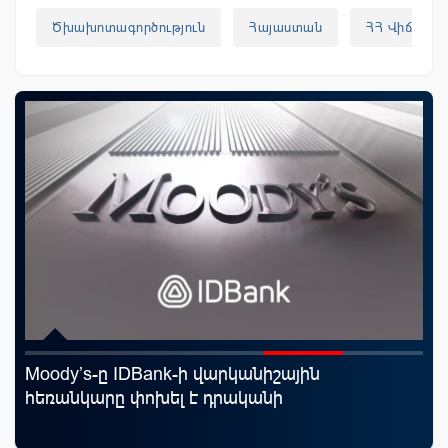
Ծխախոտագործություն
Հայաստան
ՀՀ Վիճակա
Moody’s-ը IDBank-ի վարկանիշային
Սպ
որ
հեռանկարը փոխել է դրականի
ամ
ման
կա