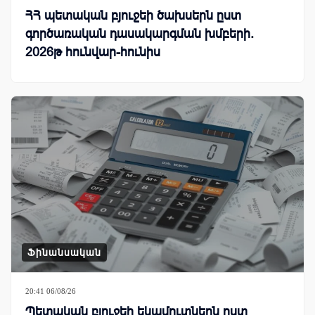
ՀՀ պետական բյուջեի ծախսերն ըստ
գործառական դասակարգման խմբերի.
2026թ հունվար-հունիս
Ֆինանսական
20:41 06/08/26
Պետական բյուջեի եկամուտներն ըստ