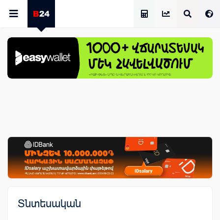
Աշխատավարձի Հաշվիչ
Տնտեսական