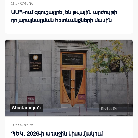
18:57 07/08/26
ԱՄՀ-ում զգուշացրել են թվային արժույթի
դոլարայնացման հետևանքների մասին
Տնտեսական
18:38 07/08/26
ՊԵԿ․ 2026-ի առաջին կիսամյակում