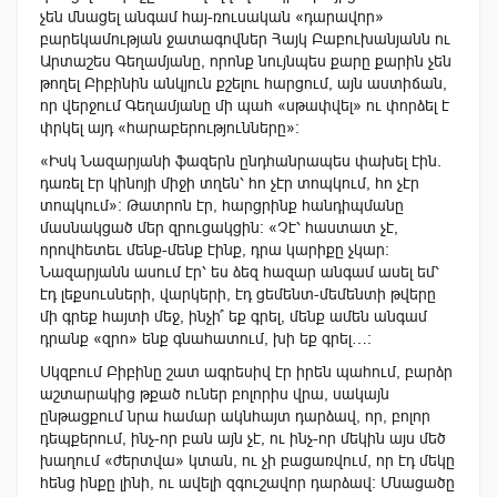
չեն մնացել անգամ հայ-ռուսական «դարավոր»
բարեկամության ջատագովներ Հայկ Բաբուխանյանն ու
Արտաշես Գեղամյանը, որոնք նույնպես քարը քարին չեն
թողել Բիբինին անկյուն քշելու հարցում, այն աստիճան,
որ վերջում Գեղամյանը մի պահ «սթափվել» ու փորձել է
փրկել այդ «հարաբերությունները»:
«Իսկ Նազարյանի ֆազերն ընդհանրապես փախել էին.
դառել էր կինոյի միջի տղեն՝ հո չէր տոպկում, հո չէր
տոպկում»: Թատրոն էր, հարցրինք հանդիպմանը
մասնակցած մեր զրուցակցին: «Չէ՝ հաստատ չէ,
որովհետեւ մենք-մենք էինք, դրա կարիքը չկար:
Նազարյանն ասում էր՝ ես ձեզ հազար անգամ ասել եմ՝
էդ լեքսուսների, վարկերի, էդ ցեմենտ-մեմենտի թվերը
մի գրեք հայտի մեջ, ինչի՞ եք գրել, մենք ամեն անգամ
դրանք «զրո» ենք գնահատում, խի եք գրել…:
Սկզբում Բիբինը շատ ագրեսիվ էր իրեն պահում, բարձր
աշտարակից թքած ուներ բոլորիս վրա, սակայն
ընթացքում նրա համար ակնհայտ դարձավ, որ, բոլոր
դեպքերում, ինչ-որ բան այն չէ, ու ինչ-որ մեկին այս մեծ
խաղում «ժերտվա» կտան, ու չի բացառվում, որ էդ մեկը
հենց ինքը լինի, ու ավելի զգուշավոր դարձավ: Մնացածը