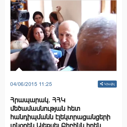
04/06/2015 11:25
Կիսվել
Հրապարակ. ՀՀԿ
մեծամասնության հետ
հանդիպմանն էլեկտրացանցերի
տնօրեն Ալեքսեյ Բիբինն իրեն