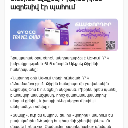
ագրեսիվ էր պահում
Հրապարակ օրաթերթն անդրադարձել է ԱԺ-ում ՀՀԿ
խմբակցության և ՀԷՑ տնօրեն Ալեքսեյ Բիբինի
հանդիպմանը:
«Նախորդ օրն Աժ-ում տեղի ունեցած ՀՀԿ
մեծամասնություն-Բիբին հանդիպումը բավականին
ագրեսիվ ֆոն է ունեցել ի սկզբանե. Բիբինն իրեն պահել
է ահավոր անկաշկանդ, որոշ գնահատականներով՝
անգամ ցինիկ, և խոսքի հենց սկզբում խփել է
անհրաժեշտ «մեխը».
«Տնակը», ուր ես ապրում եմ, իմ «կողքին» ապրում են
բավականին մեծ թվող հայ հայտնի չինովնիկներ»: Ու
գնացել է «կաշը»: Ծավալվող «ագրեսիայից» անմասն