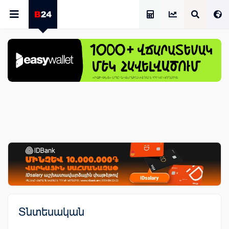
Աշխատավարձի Հաշվիչ
Տնտեսական