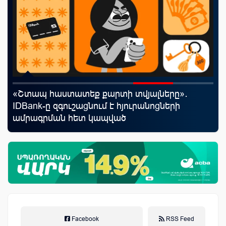
«Շտապ հաստատեք քարտի տվյալները»․
Uc
IDBank-ը զգուշացնում է հյուրանոցների
«Մ
ամրագրման հետ կապված
զեղծարարությունների մասին
Facebook
RSS Feed