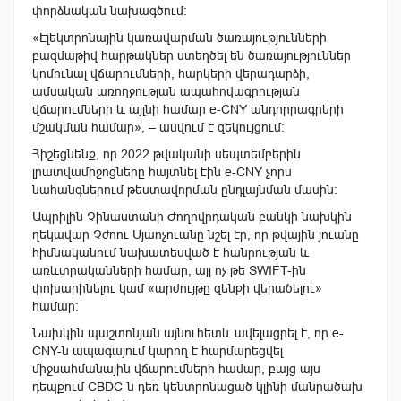
փորձնական նախագծում:
«Էլեկտրոնային կառավարման ծառայությունների
բազմաթիվ հարթակներ ստեղծել են ծառայություններ
կոմունալ վճարումների, հարկերի վերադարձի,
ամսական առողջության ապահովագրության
վճարումների և այլնի համար e-CNY անդորրագրերի
մշակման համար», – ասվում է զեկույցում:
Հիշեցնենք, որ 2022 թվականի սեպտեմբերին
լրատվամիջոցները հայտնել էին e-CNY չորս
նահանգներում թեստավորման ընդլայնման մասին:
Ապրիլին Չինաստանի Ժողովրդական բանկի նախկին
ղեկավար Չժոու Սյաոչուանը նշել էր, որ թվային յուանը
հիմնականում նախատեսված է հանրության և
առևտրականների համար, այլ ոչ թե SWIFT-ին
փոխարինելու կամ «արժույթը զենքի վերածելու»
համար։
Նախկին պաշտոնյան այնուհետև ավելացրել է, որ e-
CNY-ն ապագայում կարող է հարմարեցվել
միջսահմանային վճարումների համար, բայց այս
դեպքում CBDC-ն դեռ կենտրոնացած կլինի մանրածախ