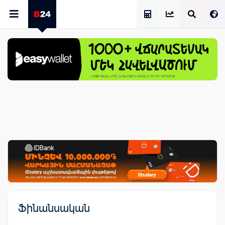
Աշխատավարձի Հաշվիչ
Ֆինանսական