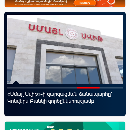
«Սմայլ Սվիթ»-ի զարգացման ճանապարհը՝
«Շ
աղը
Կոնվերս Բանկի գործընկերությամբ
ID
ամ
զե