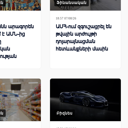
ան
Ֆինանսական
18:57 07/08/26
նն արագորեն
ԱՄՀ-ում զգուշացրել են
 է ԱՄՆ-ից
թվային արժույթի
ը
դոլարայնացման
կան
հետևանքների մասին
ության
րհային
քում
ան
Բիզնես