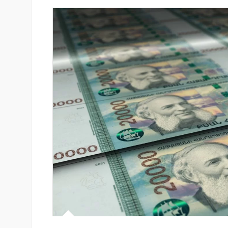
-ի վարկանիշային
Ucom-ի աջակցությամբ ներկ
 է դրականի
«Մտապահիր կենդանիներին
խաղը