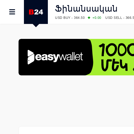
Ֆինանսական
USD BUY - 364.50
+0.00
USD SELL - 366.
EUR BUY - 418.00
+0.00
EUR SELL - 424.
OIL: BRENT - 83.40
+5.25
WTI - 78.00
COMEX: GOLD - 4242.00
-0.59
SILVER - 
COMEX: PLATINUM - 1749.90
-0.91
LME: ALUMINIUM - 3184.00
-0.27
COPPER
LME: NICKEL - 17249.00
+0.09
TIN - 5526
LME: LEAD - 1877.50
-1.00
ZINC - 3643.0
FOREX: USD/JPY - 158.37
+0.44
EUR/GBP
FOREX: EUR/USD - 1.1521
-0.23
GBP/USD
STOCKS RUS: RTSI - 884.56
-1.27
STOCKS US: DOW JONES - 53885.10
-0.85
STOCKS US: S&P 500 - 7709.96
-0.18
STOCKS JAPAN: NIKKEI - 65606.71
-0.12
STOCKS CHINA: HANG SENG - 25668.03
+
STOCKS EUR: FTSE100 - 10867.89
-0.19
STOCKS EUR: DAX - 26140.13
+0.05
07/08/2026 CBA: USD - 366.17
-0.08
GBP 
07/08/2026 CBA: EURO - 422.12
-0.61
07/08/2026 CBA: GOLD - 50244
+710
SIL