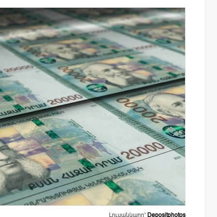
այացվեց
«Շտապ հաստատեք քարտի տվյալները»
» կրթական
IDBank-ը զգուշացնում է հյուրանոցների
ամրագրման հետ կապված
զեղծարարությունների մասին
Լուսանկարը՝
Depositphotos