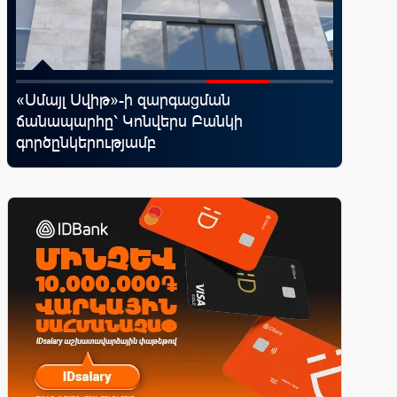
․
«Սմայլ Սվիթ»-ի զարգացման
Ֆասթ Բ
ճանապարհը՝ Կոնվերս Բանկի
Սամմիթի
գործընկերությամբ
պրոդուկ
առաջար