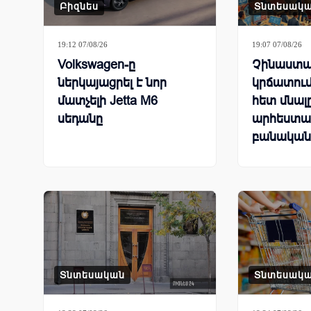
Բիզնես
Տնտեսակ
19:12 07/08/26
19:07 07/08/26
Volkswagen-ը
Չինաստա
ներկայացրել է նոր
կրճատում
մատչելի Jetta M6
հետ մնալ
սեդանը
արհեստա
բանական
համաշխա
մրցավազ
Տնտեսական
Տնտեսակ