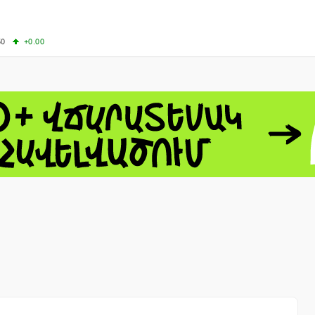
50
+0.00
50
-0.50
+4.11
61.44
-1.06
 - 13791.00
-0.12
8.00
+2.50
0
+1.43
 - 1.1521
-0.23
 - 1.3448
-0.08
NASDAQ - 26348.35
-0.06
TOPIX - 4074.93
+0.47
0.54
SSEC - 3940.04
+1.02
CAC40 - 8699.71
+0.35
- 492.1
-0.98
VER - 726.78
+5.37