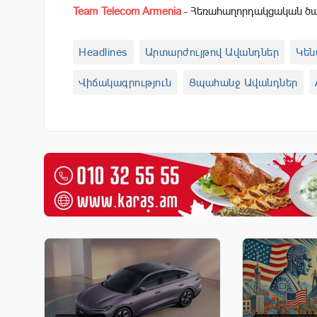
Team Telecom Armenia
- Հեռահաղորդակցական ծառ
Headlines
Արտարժույթով Ավանդներ
Կեն
Վիճակագրություն
Ցպահանջ Ավանդներ