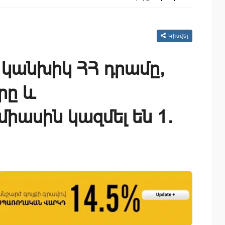
Կիսվել
 կանխիկ ՀՀ դրամը,
րը և
իասին կազմել են 1․