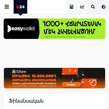
Աշխատավարձի Հաշվիչ
Ֆինանսական