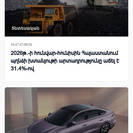
Տնտեսական
19:47 07/08/26
2026թ․-ի հունվար-հունիսին Հայաստանում
պղնձի խտանյութի արտադրությունը աճել է
31․4%-ով