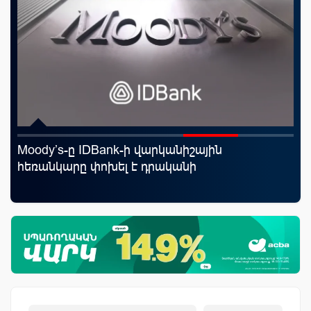
Moody’s-ը IDBank-ի վարկանիշային
«Ս
հեռանկարը փոխել է դրականի
Կո