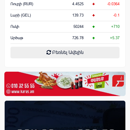
Ռուբլի (RUR)
4.4525
-0.0364
Լարի (GEL)
139.73
-0.1
Ոսկի
50244
+710
Արծաթ
726.78
+5.37
Բեռնել Ավելին