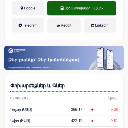
Google
Աշխատավարձի Հաշվիչ
եկամտային հարկ, կուտակային
Telegram
Reddit
Linkedin
կենսաթոշակային համակարգ
Փոխարժեքներ և Գներ
07/08/2026
դրամ
Դոլար (USD)
366.17
-0.08
Եվրո (EUR)
422.12
-0.61