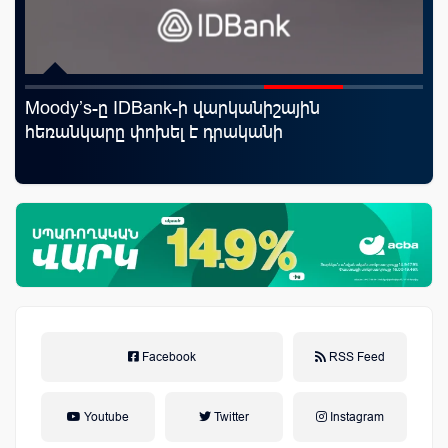
Moody’s-ը IDBank-ի վարկանիշային
«Շ
յին
հեռանկարը փոխել է դրականի
ID
ամ
զե
Facebook
RSS Feed
Youtube
Twitter
Instagram