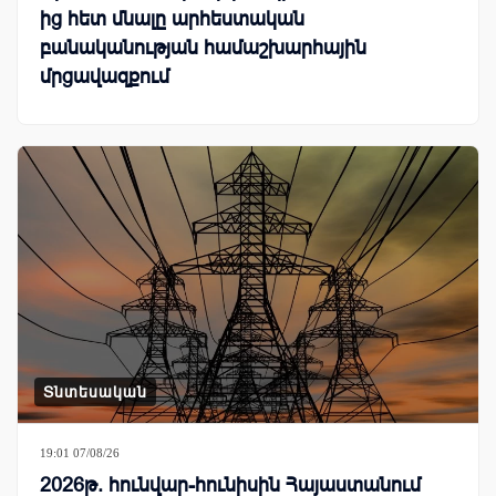
ից հետ մնալը արհեստական
բանականության համաշխարհային
մրցավազքում
Տնտեսական
19:01 07/08/26
2026թ. հունվար-հունիսին Հայաստանում