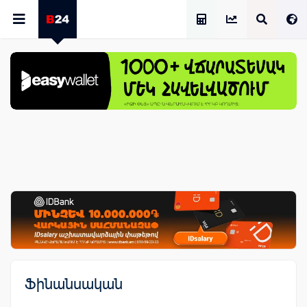
Աշխատավարձի Հաշվիչ
Ֆինանսական