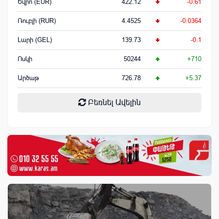
Եվրո (EUR)
422.12
-0.61
Ռուբլի (RUR)
4.4525
-0.0364
Լարի (GEL)
139.73
-0.1
Ոսկի
50244
+710
Արծաթ
726.78
+5.37
Բեռնել Ավելին