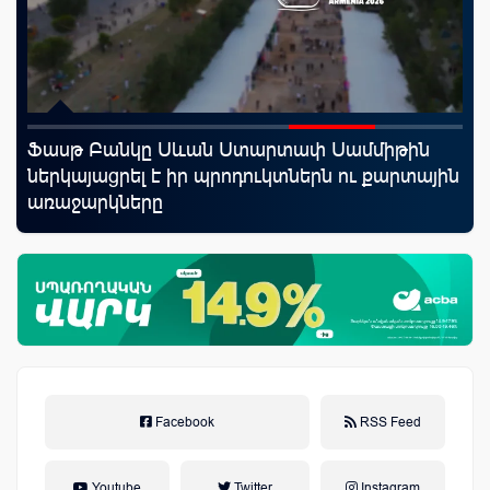
Ֆասթ Բանկը Սևան Ստարտափ Սամմիթին
«Շ
ներկայացրել է իր պրոդուկտներն ու քարտային
ID
առաջարկները
ամ
զե
Facebook
RSS Feed
Youtube
Twitter
Instagram