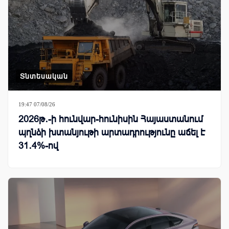
Տնտեսական
19:47 07/08/26
2026թ․-ի հունվար-հունիսին Հայաստանում
պղնձի խտանյութի արտադրությունը աճել է
31․4%-ով