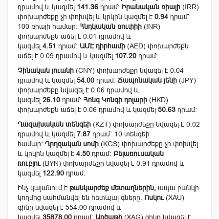
դրամով և կազմել
141.36
դրամ:
Իրանական ռիալի
(IRR)
փոխարժեքը չի փոխվել և կրկին կազմել է
0.94
դրամ՝
100 ռիալի համար:
Հնդկական ռուփիի
(INR)
փոխարժեքն աճել է 0.01 դրամով և
կազմել
4.51
դրամ:
ԱՄԷ դիրհամի
(AED) փոխարժեքն
աճել է 0.09 դրամով և կազմել
107.20
դրամ:
Չինական յուանի
(CNY) փոխարժեքը նվազել է 0.04
դրամով և կազմել
54.00
դրամ:
Ճապոնական յենի
(JPY)
փոխարժեքը նվազել է 0.06 դրամով և
կազմել
26.10
դրամ:
Հոնգ Կոնգի դոլարի
(HKD)
փոխարժեքն աճել է 0.06 դրամով և կազմել
50.63
դրամ:
Ղազախական տենգեի
(KZT) փոխարժեքը նվազել է 0.02
դրամով և կազմել
7.87
դրամ` 10 տենգեի
համար:
Ղրղզական սոմի
(KGS) փոխարժեքը չի փոխվել
և կրկին կազմել է
4.50
դրամ:
Բելառուսական
ռուբլու
(BYN) փոխարժեքը նվազել է 0.91 դրամով և
կազմել
122.90
դրամ:
Ինչ կայանում է
թանկարժեք մետաղներին,
ապա բանկի
կողմից սահմանվել են հետևյալ գները.
Ոսկու
(XAU)
գինը նվազել է 554.00 դրամով և
կազմել
35878.00
դրամ:
Արծաթի
(XAG) գինը նվազել է