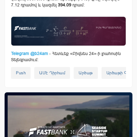
7.12 դրամով և կազմել
394.09
դրամ:
Telegram @b24am
- Հետևեք «Բիզնես 24»-ի լրահոսին
Տելեգրամում:
Push
ԱՄԷ Դիրհամ
Արծաթ
Արծաթի Գին