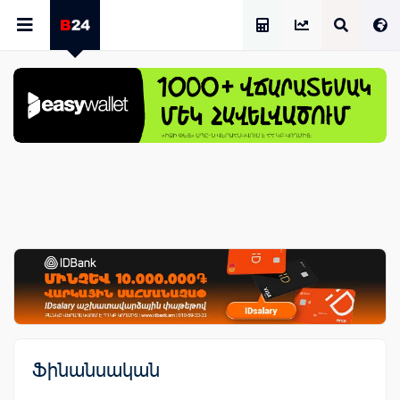
Աշխատավարձի Հաշվիչ
Ֆինանսական