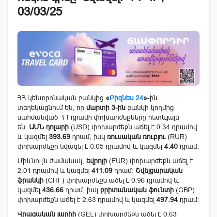
03/03/25
ՀՀ կենտրոնական բանկից
«
Բիզնես 24
»
-ին
տեղեկացնում են, որ
մարտի 3-ին
բանկի կողմից
սահմանված ՀՀ դրամի փոխարժեքները հետևյալն
են.
ԱՄՆ դոլարի
(USD) փոխարժեքն աճել է 0.34 դրամով
և կազմել
393.69
դրամ, իսկ
ռուսական ռուբլու
(RUR)
փոխարժեքը նվազել է 0.05 դրամով և կազմել
4.40
դրամ:
Միևնույն ժամանակ,
եվրոյի
(EUR) փոխարժեքն աճել է
2.01 դրամով և կազմել
411.09
դրամ:
Շվեյցարական
ֆրանկի
(CHF) փոխարժեքն աճել է 0.96 դրամով և
կազմել
436.66
դրամ, իսկ
բրիտանական ֆունտի
(GBP)
փոխարժեքն աճել է 2.63 դրամով և կազմել
497.94
դրամ:
Վրացական լարիի
(GEL) փոխարժեքն աճել է 0.63