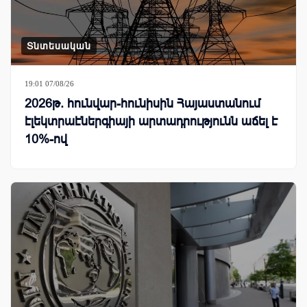
Տնտեսական
19:01 07/08/26
2026թ. հունվար-հունիսին Հայաստանում
էլեկտրաէներգիայի արտադրությունն աճել է
10%-ով