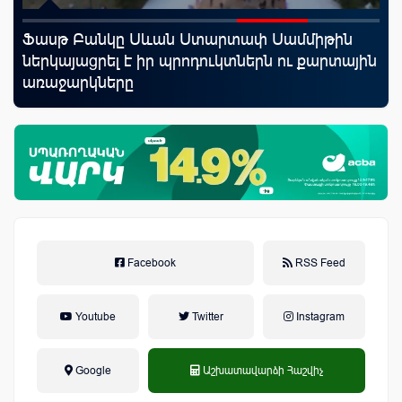
rld
Ֆասթ Բանկը Սևան Ստարտափ Սամմիթին
Կո
ներկայացրել է իր պրոդուկտներն ու քարտային
ռա
առաջարկները
հա
նպ
Facebook
RSS Feed
Youtube
Twitter
Instagram
Google
Աշխատավարձի Հաշվիչ