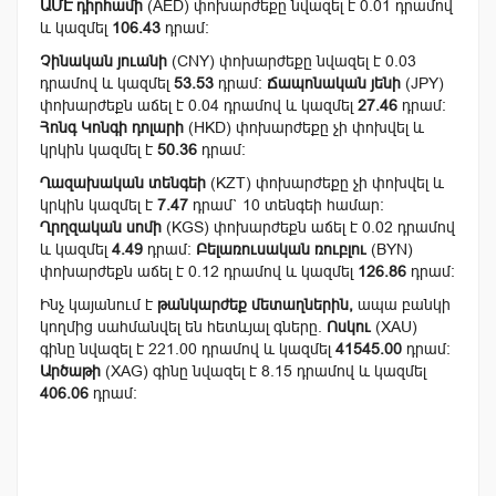
ԱՄԷ դիրհամի
(AED) փոխարժեքը նվազել է 0.01 դրամով
և կազմել
106.43
դրամ:
Չինական յուանի
(CNY) փոխարժեքը նվազել է 0.03
դրամով և կազմել
53.53
դրամ:
Ճապոնական յենի
(JPY)
փոխարժեքն աճել է 0.04 դրամով և կազմել
27.46
դրամ:
Հոնգ Կոնգի դոլարի
(HKD) փոխարժեքը չի փոխվել և
կրկին կազմել է
50.36
դրամ:
Ղազախական տենգեի
(KZT) փոխարժեքը չի փոխվել և
կրկին կազմել է
7.47
դրամ` 10 տենգեի համար:
Ղրղզական սոմի
(KGS) փոխարժեքն աճել է 0.02 դրամով
և կազմել
4.49
դրամ:
Բելառուսական ռուբլու
(BYN)
փոխարժեքն աճել է 0.12 դրամով և կազմել
126.86
դրամ:
Ինչ կայանում է
թանկարժեք մետաղներին,
ապա բանկի
կողմից սահմանվել են հետևյալ գները.
Ոսկու
(XAU)
գինը նվազել է 221.00 դրամով և կազմել
41545.00
դրամ:
Արծաթի
(XAG) գինը նվազել է 8.15 դրամով և կազմել
406.06
դրամ: