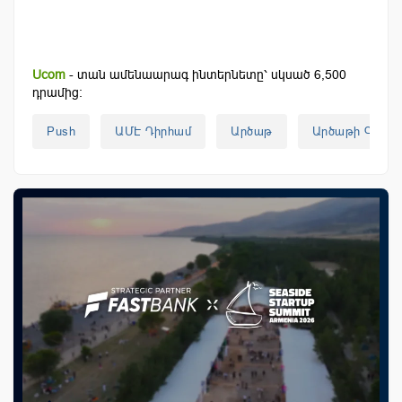
Ucom
- տան ամենաարագ ինտերնետը՝ սկսած 6,500
դրամից:
Push
ԱՄԷ Դիրհամ
Արծաթ
Արծաթի Գին