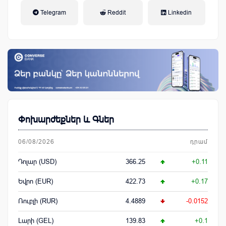
եկամտային հարկ, կուտակային
Telegram
Reddit
Linkedin
կենսաթոշակային համակարգ
Փոխարժեքներ և Գներ
06/08/2026
դրամ
Դոլար (USD)
366.25
+0.11
Եվրո (EUR)
422.73
+0.17
Ռուբլի (RUR)
4.4889
-0.0152
Լարի (GEL)
139.83
+0.1