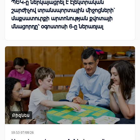
ՊԵԿ-ը ներկայացրել է էլեկտրական
շարժիչով տրանսպորտային միջոցների`
մաքսատուրքի արտոնության քվոտայի
մնացորդը՝ օգոստոսի 6-ը ներառյալ
Բիզնես
10:53 07/08/26