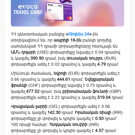
ՀՀ կենտրոնական բանկից
«
Բիզնես 24
»
-ին
տեղեկացնում են, որ
ապրիլի 18-ին
բանկի կողմից
սահմանված ՀՀ դրամի փոխարժեքները հետևյալն են.
ԱՄՆ դոլարի
(USD) փոխարժեքը նվազել է 0.04 դրամով
և կազմել
390.90
դրամ, իսկ
ռուսական ռուբլու
(RUR)
փոխարժեքն աճել է 0.02 դրամով և կազմել
4.79
դրամ:
Միևնույն ժամանակ,
եվրոյի
(EUR) փոխարժեքն աճել է
0.66 դրամով և կազմել
444.61
դրամ:
Շվեյցարական
ֆրանկի
(CHF) փոխարժեքը նվազել է 0.75 դրամով և
կազմել
477.52
դրամ, իսկ
բրիտանական ֆունտի
(GBP)
փոխարժեքն աճել է 2.22 դրամով և կազմել
519.04
դրամ:
Վրացական լարիի
(GEL) փոխարժեքն աճել է 0.06
դրամով և կազմել
142.30
դրամ:
Իրանական ռիալի
(IRR)
փոխարժեքը չի փոխվել և կրկին կազմել է
0.93
դրամ՝
100 ռիալի համար:
Հնդկական ռուփիի
(INR)
փոխարժեքը չի փոխվել և կրկին կազմել է
4.57
դրամ: