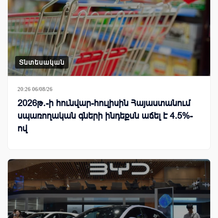
Տնտեսական
20:26 06/08/26
2026թ․-ի հունվար-հուլիսին Հայաստանում
սպառողական գների ինդեքսն աճել է 4.5%-
ով