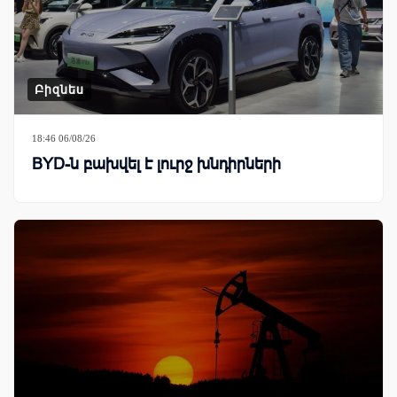
Բիզնես
18:46 06/08/26
BYD-ն բախվել է լուրջ խնդիրների