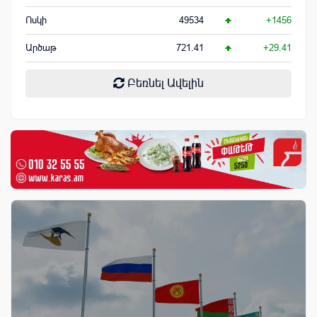
Ոսկի
49534
+1456
Արծաթ
721.41
+29.41
Բեռնել Ավելին