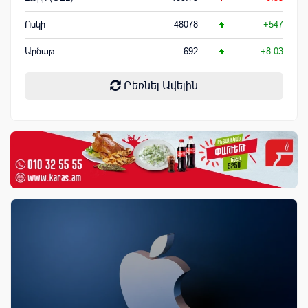
Ոսկի
48078
+547
Արծաթ
692
+8.03
Բեռնել Ավելին