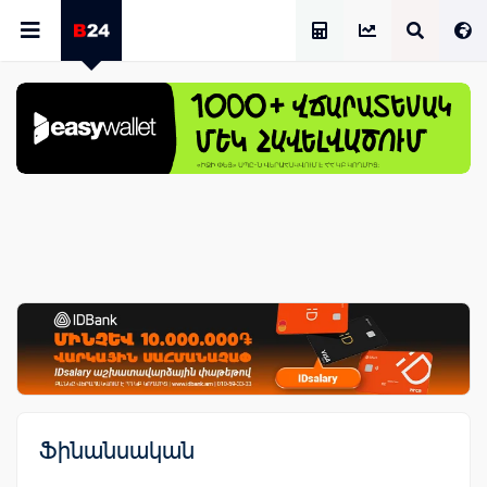
Աշխատավարձի Հաշվիչ
Ֆինանսական