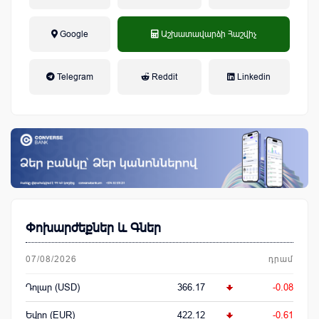
Google
Աշխատավարձի Հաշվիչ
եկամտային հարկ, կուտակային
Telegram
Reddit
Linkedin
կենսաթոշակային համակարգ
Փոխարժեքներ և Գներ
07/08/2026
դրամ
Դոլար (USD)
366.17
-0.08
Եվրո (EUR)
422.12
-0.61