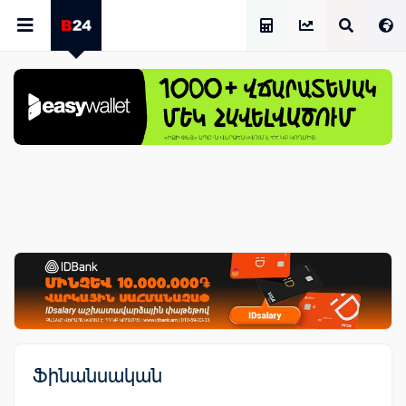
Աշխատավարձի Հաշվիչ
Ֆինանսական