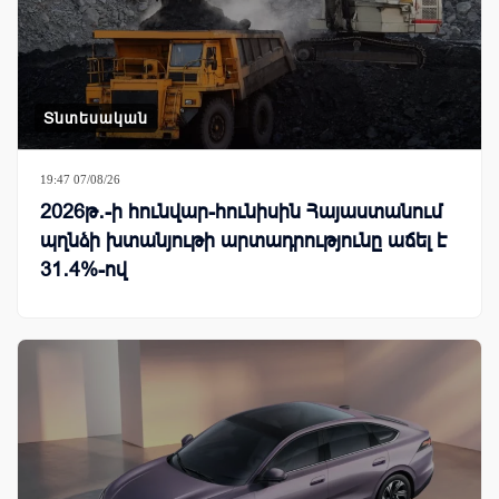
Տնտեսական
19:47 07/08/26
2026թ․-ի հունվար-հունիսին Հայաստանում
պղնձի խտանյութի արտադրությունը աճել է
31․4%-ով