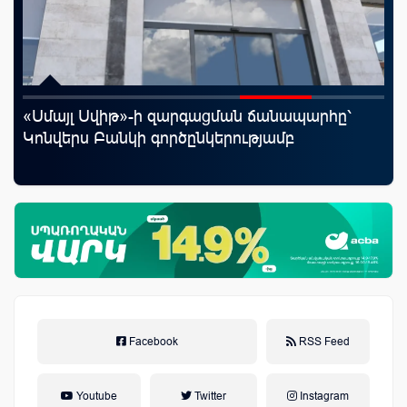
«Սմայլ Սվիթ»-ի զարգացման ճանապարհը՝
20
Կոնվերս Բանկի գործընկերությամբ
խո
ըն
աճ
Facebook
RSS Feed
Youtube
Twitter
Instagram