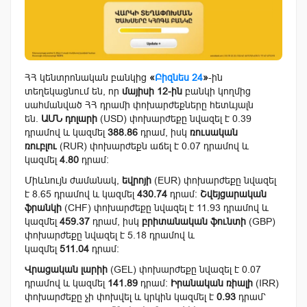
ՀՀ կենտրոնական բանկից
«
Բիզնես 24
»
-ին
տեղեկացնում են, որ
մայիսի 12-ին
բանկի կողմից
սահմանված ՀՀ դրամի փոխարժեքները հետևյալն
են.
ԱՄՆ դոլարի
(USD) փոխարժեքը նվազել է 0.39
դրամով և կազմել
388.86
դրամ, իսկ
ռուսական
ռուբլու
(RUR) փոխարժեքն աճել է 0.07 դրամով և
կազմել
4.80
դրամ:
Միևնույն ժամանակ,
եվրոյի
(EUR) փոխարժեքը նվազել
է 8.65 դրամով և կազմել
430.74
դրամ:
Շվեյցարական
ֆրանկի
(CHF) փոխարժեքը նվազել է 11.93 դրամով և
կազմել
459.37
դրամ, իսկ
բրիտանական ֆունտի
(GBP)
փոխարժեքը նվազել է 5.18 դրամով և
կազմել
511.04
դրամ:
Վրացական լարիի
(GEL) փոխարժեքը նվազել է 0.07
դրամով և կազմել
141.89
դրամ:
Իրանական ռիալի
(IRR)
փոխարժեքը չի փոխվել և կրկին կազմել է
0.93
դրամ՝