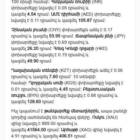
100 ռիալի համար:
Հնդկական ռուփիի
(INR)
փոխարժեքը նվազել է 0.05 դրամով և
կազմել
4.54
դրամ:
ԱՄԷ դիրհամի
(AED) փոխարժեքը
նվազել է 0.11 դրամով և կազմել
105.87
դրամ:
Չինական յուանի
(CNY) փոխարժեքն աճել է 0.17
դրամով և կազմել
53.95
դրամ:
Ճապոնական յենի
(JPY)
փոխարժեքը նվազել է 0.69 դրամով և
կազմել
26.20
դրամ:
Հոնգ Կոնգի դոլարի
(HKD)
փոխարժեքը նվազել է 0.19 դրամով և
կազմել
49.90
դրամ:
Ղազախական տենգեի
(KZT) փոխարժեքն աճել է 0.06
դրամով և կազմել
7.60
դրամ` 10 տենգեի
համար:
Ղրղզական սոմի
(KGS) փոխարժեքը նվազել է
0.01 դրամով և կազմել
4.45
դրամ:
Բելառուսական
ռուբլու
(BYN) փոխարժեքը նվազել է 0.88 դրամով և
կազմել
128.60
դրամ:
Ինչ կայանում է
թանկարժեք մետաղներին,
ապա բանկի
կողմից սահմանվել են հետևյալ գները.
Ոսկու
(XAU)
գինը նվազել է 889.00 դրամով և
կազմել
41564.00
դրամ:
Արծաթի
(XAG) գինը նվազել է
4.91 դրամով և կազմել
406.51
դրամ: