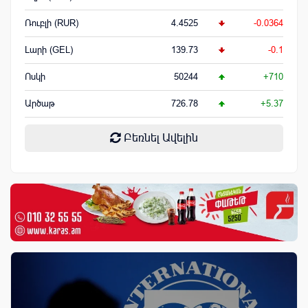
Ռուբլի (RUR)
4.4525
-0.0364
Լարի (GEL)
139.73
-0.1
Ոսկի
50244
+710
Արծաթ
726.78
+5.37
Բեռնել Ավելին