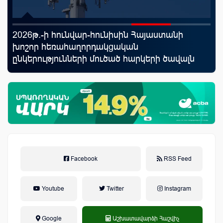
2026թ.-ի հունվար-հունիսին Հայաստանի
«Շ
աղը
խոշոր հեռահաղորդակցական
ID
ընկերությունների մուծած հարկերի ծավալն
ամ
աճել է 8.66%-ով
զե
Facebook
RSS Feed
Youtube
Twitter
Instagram
Google
Աշխատավարձի Հաշվիչ