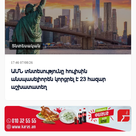
Տնտեսական
17:46 07/08/26
ԱՄՆ տնտեսությունը հուլիսին
անսպասելիորեն կորցրել է 23 հազար
աշխատատեղ