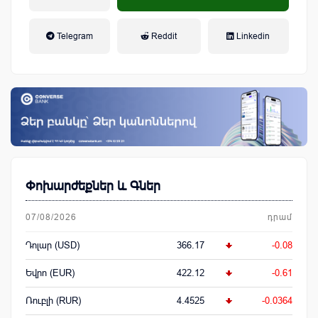
եկամտային հարկ, կուտակային
Telegram
Reddit
Linkedin
կենսաթոշակային համակարգ
Փոխարժեքներ և Գներ
07/08/2026
դրամ
Դոլար (USD)
366.17
-0.08
Եվրո (EUR)
422.12
-0.61
Ռուբլի (RUR)
4.4525
-0.0364