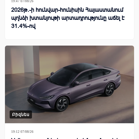
19:47 07/08/26
2026թ․-ի հունվար-հունիսին Հայաստանում
պղնձի խտանյութի արտադրությունը աճել է
31․4%-ով
Բիզնես
19:12 07/08/26