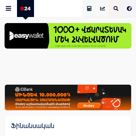
Աշխատավարձի Հաշվիչ
Ֆինանսական