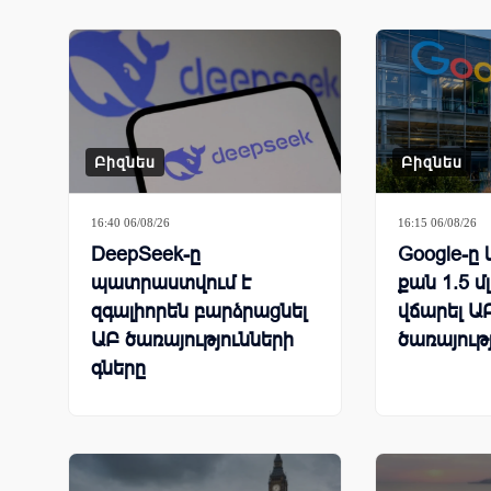
համար
Բիզնես
Բիզնես
16:40 06/08/26
16:15 06/08/26
DeepSeek-ը
Google-ը 
պատրաստվում է
քան 1.5 մ
զգալիորեն բարձրացնել
վճարել ԱԲ
ԱԲ ծառայությունների
ծառայութ
գները