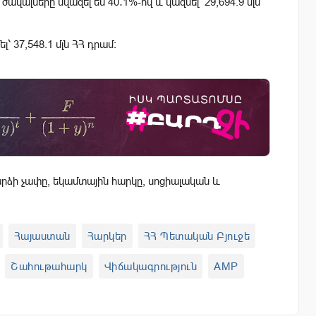
ծավալները նվազել են 40․1%-ով և կազմել՝ 29,694.9 մլն
՝ 37,548.1 մլն ՀՀ դրամ։
ձի չափը, եկամտային հարկը, սոցիալական և
Հայաստան
Հարկեր
ՀՀ Պետական Բյուջե
Շահութահարկ
Վիճակագրություն
AMP