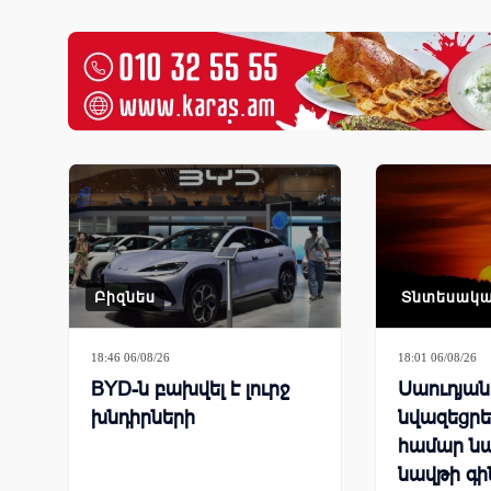
Բիզնես
Տնտեսակ
18:46 06/08/26
18:01 06/08/26
BYD-ն բախվել է լուրջ
Սաուդյա
խնդիրների
նվազեցրել
համար ն
նավթի գի