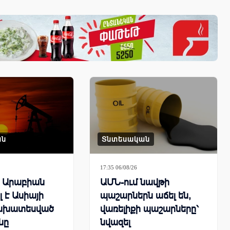
ան
Տնտեսական
17:35 06/08/26
ն Արաբիան
ԱՄՆ-ում նավթի
 է Ասիայի
պաշարներն աճել են,
ախատեսված
վառելիքի պաշարները՝
նը
նվազել