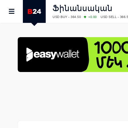
Ֆինանսական
USD BUY - 364.50
+0.00
USD SELL - 366.
EUR BUY - 418.00
+0.00
EUR SELL - 425.
OIL: BRENT - 79.24
+1.23
WTI - 74.92
COMEX: GOLD - 4267.00
+3.33
SILVER - 
COMEX: PLATINUM - 1765.90
-0.21
LME: ALUMINIUM - 3184.00
-0.27
COPPER
LME: NICKEL - 17249.00
+0.09
TIN - 5526
LME: LEAD - 1877.50
-1.00
ZINC - 3643.0
FOREX: USD/JPY - 157.68
+0.12
EUR/GBP
FOREX: EUR/USD - 1.1548
+0.11
GBP/USD
STOCKS RUS: RTSI - 895.93
+1.68
STOCKS US: DOW JONES - 54349.12
+0.4
STOCKS US: S&P 500 - 7723.55
-0.17
STOCKS JAPAN: NIKKEI - 65683.26
-0.93
STOCKS CHINA: HANG SENG - 25530.28
-
STOCKS EUR: FTSE100 - 10888.30
+0.08
STOCKS EUR: DAX - 26126.30
-0.29
06/08/2026 CBA: USD - 366.25
+0.11
GBP 
06/08/2026 CBA: EURO - 422.73
+0.17
06/08/2026 CBA: GOLD - 49534
+1456
SI