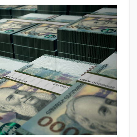
ատմության
Ֆասթ Բանկը Սևան Ստարտափ
րը կուտակել
Սամմիթին ներկայացրել է իր
պրոդուկտներն ու քարտային
առաջարկները