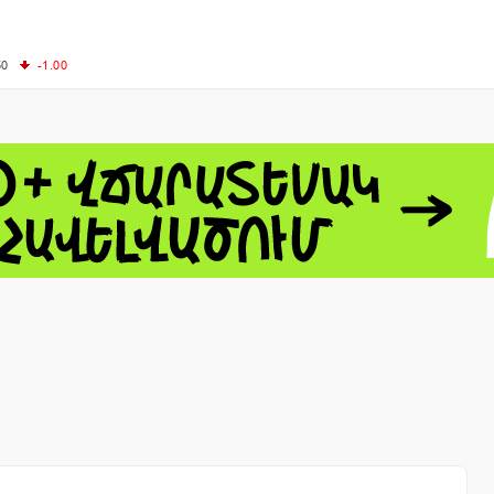
50
-1.00
00
-0.50
+0.54
62.10
+3.40
 - 13791.00
-0.12
8.00
+2.50
0
+1.43
 - 1.1548
+0.11
 - 1.3459
+0.04
9
NASDAQ - 26363.44
-0.83
TOPIX - 4055.85
+0.24
1.49
SSEC - 3900.35
+0.57
CAC40 - 8669.30
+0.03
- 493.08
-0.04
LVER - 721.41
+29.41