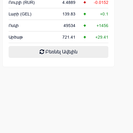
Ռուբլի (RUR)
4.4889
-0.0152
Լարի (GEL)
139.83
+0.1
Ոսկի
49534
+1456
Արծաթ
721.41
+29.41
Բեռնել Ավելին