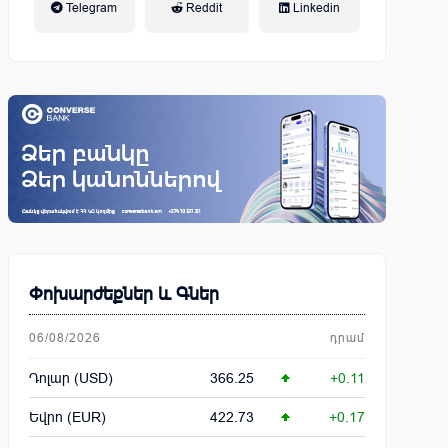
Telegram
Reddit
Linkedin
կենսաթոշակային համակարգ
Փոխարժեքներ և Գներ
06/08/2026
դրամ
Դոլար (USD)
366.25
+0.11
Եվրո (EUR)
422.73
+0.17