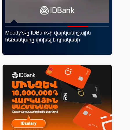
Moody’s-ը IDBank-ի վարկանիշային
Կոնվերս
հեռանկարը փոխել է դրականի
ռազմավ
նոր հաճ
զարգաց