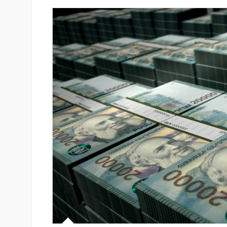
նում է նոր Mastercard
Սպորտ և փող. Ինչպես են պ
անապարհորդական
10 ամենահարուստ մարզիկնե
ով և հատուկ արշավով
իրենց կարողությունը