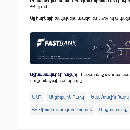
Բնապահպանական և բնօգտագործման վճարների
ՀՀ դրամ։
Այլ հարկերի
ծավալներն նվազել են 3․9%-ով և կազմել
Աշխատավարձի հաշվիչ
- հաշվարկեք աշխատավար
դրոշմանիշային վճարները
ԱԱՀ
Ակցիզային Հարկ
Եկամտային Հարկ
ՀՀ Վիճակագրական Կոմիտե
Մաքսատուրք