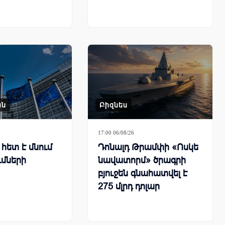
ան
Բիզնես
17:00 06/08/26
հետ է մնում
Դոնալդ Թրամփի «Ոսկե
ւմների
նավատորմ» ծրագրի
բյուջեն գնահատվել է
275 մլրդ դոլար