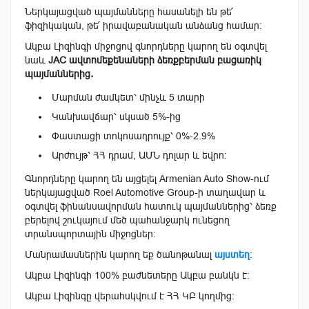
Ներկայացված պայմանները հասանելի են թե՛
ֆիզիկական, թե՛ իրավաբանական անձանց համար։
Ակբա Լիզինգի միջոցով գնորդները կարող են օգտվել
նաև
JAC
ավտոմեքենաների
ձեռքբերման
բացառիկ
պայմաններից
․
Մարման ժամկետ՝ մինչև 5 տարի
Կանխավճար՝ սկսած 5%-ից
Փաստացի տոկոսադրույք՝ 0%-2.9%
Արժույթ՝ ՀՀ դրամ, ԱՄՆ դոլար և եվրո։
Գնորդները կարող են այցելել Armenian Auto Show-ում
ներկայացված Roel Automotive Group-ի տաղավար և
օգտվել ֆինանսավորման հատուկ պայմաններից՝ ձեռք
բերելով շուկայում մեծ պահանջարկ ունեցող
տրանսպորտային միջոցներ։
Մանրամասներին կարող եք ծանոթանալ
այստեղ
։
Ակբա Լիզինգի 100% բաժնետերը Ակբա բանկն է:
Ակբա Լիզինգը վերահսկվում է ՀՀ ԿԲ կողմից: