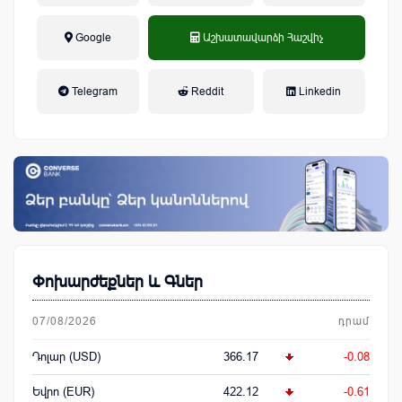
Google
Աշխատավարձի Հաշվիչ
եկամտային հարկ, կուտակային
Telegram
Reddit
Linkedin
կենսաթոշակային համակարգ
Փոխարժեքներ և Գներ
07/08/2026
դրամ
Դոլար (USD)
366.17
-0.08
Եվրո (EUR)
422.12
-0.61