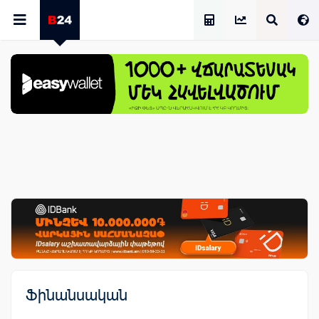
Աշխատավարձի Հաշվիչ
Ֆինանսական