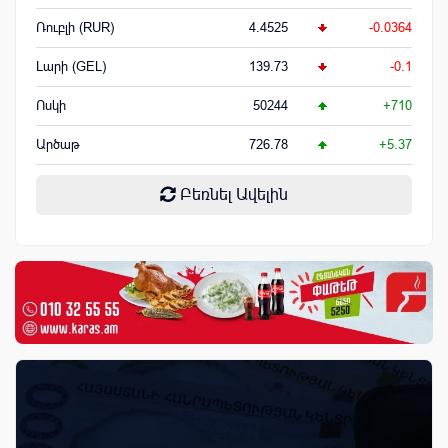
Ռուբլի (RUR)
4.4525
-0.0364
Լարի (GEL)
139.73
-0.1
Ոսկի
50244
+710
Արծաթ
726.78
+5.37
Բեռնել Ավելին