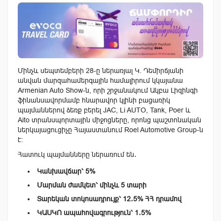
Մինչև սեպտեմբերի 28-ը ներառյալ Կ. Դեմիրճյանի
անվան մարզահամերգային համալիրում կկայանա
Armenian Auto Show-ն, որի շրջանակում Ակբա Լիզինգի
ֆինանսավորմամբ հնարավոր կլինի բացառիկ
պայմաններով ձեռք բերել JAC, Li AUTO, Tank, Poer և
Aito տրանսպորտային միջոցները, որոնց պաշտոնական
ներկայացուցիչը Հայաստանում Roel Automotive Group-ն
է։
Հատուկ պայմանները ներառում են․
Կանխավճար՝
5%
Մարման
ժամկետ՝
մինչև
5
տարի
Տարեկան
տոկոսադրույք՝
12
․
5
%
ՀՀ
դրամով
ԿԱՍԿՈ
ապահովագրություն՝
1
․
5%