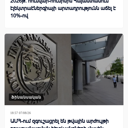
2026թ. հունվար-հունիսին Հայաստանում
էլեկտրաէներգիայի արտադրությունն աճել է
10%-ով
Ֆինանսական
18:57 07/08/26
ԱՄՀ-ում զգուշացրել են թվային արժույթի