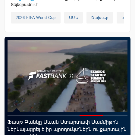
Տելեգրամում:
2026 FIFA World Cup
ԱՄՆ
Ծախսեր
Կանա
Ֆասթ Բանկը Սևան Ստարտափ Սամմիթին
«Ս
ներկայացրել է իր պրոդուկտներն ու քարտային
Կո