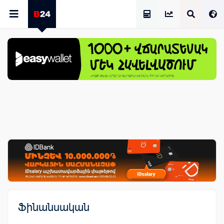
Աշխատավարձի Հաշվիչ
Ֆինանսական