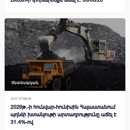
Bitcoin-ի փոխարժեքն աճել է. 08/08/26
Տնտեսական
19:47 07/08/26
2026թ․-ի հունվար-հունիսին Հայաստանում
պղնձի խտանյութի արտադրությունը աճել է
31․4%-ով