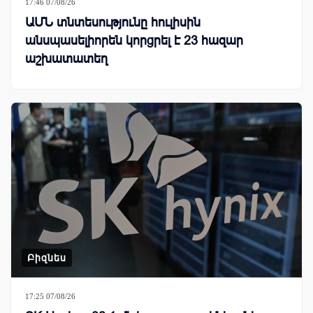
17:46 07/08/26
ԱՄՆ տնտեսությունը հուլիսին
անսպասելիորեն կորցրել է 23 հազար
աշխատատեղ
Բիզնես
17:25 07/08/26