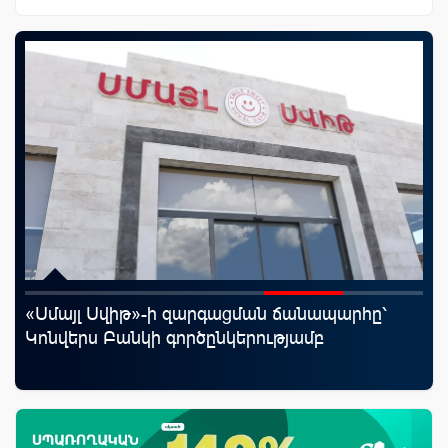
«Սմայլ Սվիթ»-ի զարգացման ճանապարհը՝
Uc
յին
Կոնվերս Բանկի գործընկերությամբ
«Մ