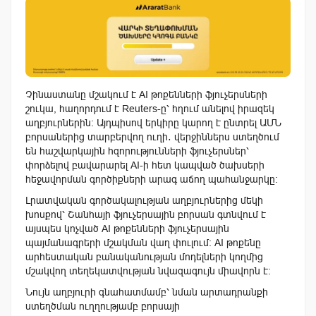
Չինաստանը մշակում է AI թոքենների ֆյուչերսների
շուկա, հաղորդում է Reuters-ը՝ հղում անելով իրազեկ
աղբյուրներին։ Այդպիսով երկիրը կարող է ընտրել ԱՄՆ
բորսաներից տարբերվող ուղի․ վերջիններս ստեղծում
են հաշվարկային հզորությունների ֆյուչերսներ՝
փորձելով բավարարել AI-ի հետ կապված ծախսերի
հեջավորման գործիքների արագ աճող պահանջարկը։
Լրատվական գործակալության աղբյուրներից մեկի
խոսքով՝ Շանհայի ֆյուչերսային բորսան գտնվում է
այսպես կոչված AI թոքենների ֆյուչերսային
պայմանագրերի մշակման վաղ փուլում։ AI թոքենը
արհեստական բանականության մոդելների կողմից
մշակվող տեղեկատվության նվազագույն միավորն է։
Նույն աղբյուրի գնահատմամբ՝ նման արտադրանքի
ստեղծման ուղղությամբ բորսայի