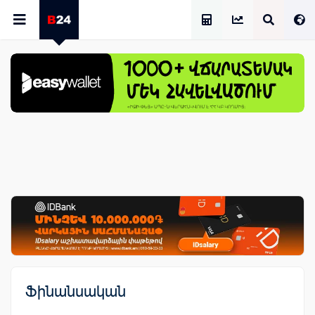
Աշխատավարձի Հաշվիչ
Ֆինանսական