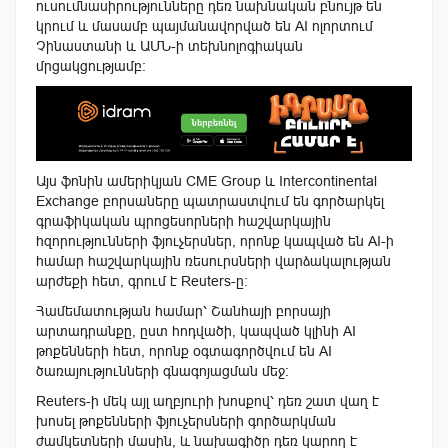
ուսումնասիրությունները դեռ նախնական բնույթ են
կրում և մասամբ պայմանավորված են AI ոլորտում
Չինաստանի և ԱՄՆ-ի տեխնոլոգիական
մրցակցությամբ։
Այս ֆոնին ամերիկյան CME Group և Intercontinental
Exchange բորսաները պատրաստվում են գործարկել
գրաֆիկական պրոցեսորների հաշվարկային
հզորությունների ֆյուչերսներ, որոնք կապված են AI-ի
համար հաշվարկային ռեսուրսների վարձակալության
արժեքի հետ, գրում է Reuters-ը։
Համեմատության համար՝ Շանհայի բորսայի
արտադրանքը, ըստ հոդվածի, կապված կլինի AI
թոքենների հետ, որոնք օգտագործվում են AI
ծառայությունների գնագոյացման մեջ։
Reuters-ի մեկ այլ աղբյուրի խոսքով՝ դեռ շատ վաղ է
խոսել թոքենների ֆյուչերսների գործարկման
ժամկետների մասին, և նախագիծը դեռ կարող է