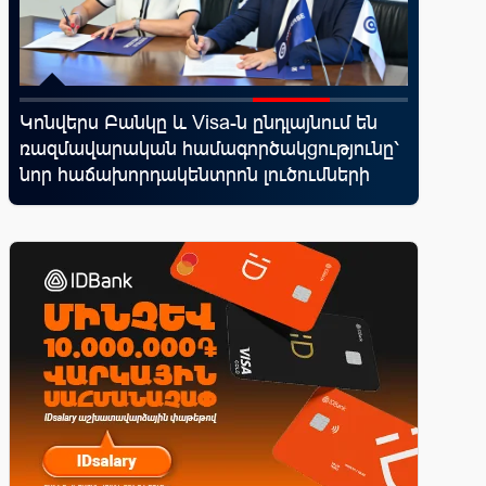
Կոնվերս Բանկը և Visa-ն ընդլայնում են
IDBank-
ռազմավարական համագործակցությունը՝
World 
նոր հաճախորդակենտրոն լուծումների
առավելո
զարգացման նպատակով