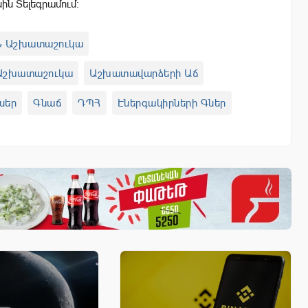
սին Տելեգրամում:
 Աշխատաշուկա
Աշխատաշուկա
Աշխատավարձերի Աճ
սեր
Գնաճ
ԴՊՀ
Էներգակիրների Գներ
րություններ
Նոշադ Շահ
Պարտատոմսեր
րի Խստացում
MP