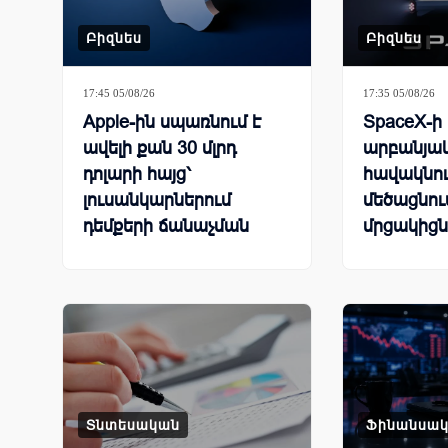
Բիզնես
Բիզնես
17:45 05/08/26
17:35 05/08/26
Apple-ին սպառնում է
SpaceX-ի
ավելի քան 30 մլրդ
արբանյա
դոլարի հայց՝
հավակնու
լուսանկարներում
մեծացնում
դեմքերի ճանաչման
մրցակիցն
գործառույթի
պատճառով
Տնտեսական
Ֆինանսա