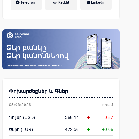
Telegram
Reddit
Linkedin
կենսաթոշակային համակարգ
Փոխարժեքներ և Գներ
05/08/2026
դրամ
Դոլար (USD)
366.14
-0.87
Եվրո (EUR)
422.56
+0.06