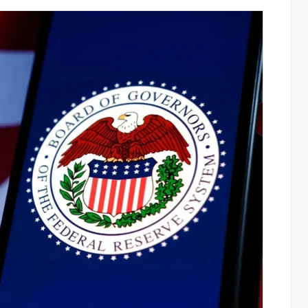
 արևային
Ֆասթ Բանկի աջակցությամբ կայացել է
են վայրի
մետաբոլիկ համախտանիշի թեմայով
տարկումը
համաժողով