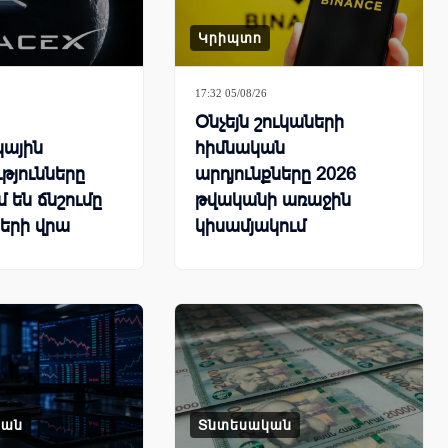
Կրիպտո
17:32 05/08/26
Օնչեյն շուկաների
կային
հիմնական
թյունները
արդյունքները 2026
 են ճնշումը
թվականի առաջին
երի վրա
կիսամյակում
կան
Տնտեսական