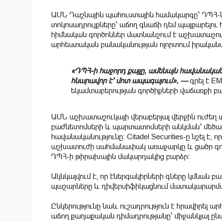
ԱՄՆ Դաշնային պահուստային համակարգը՝ ԴՊՀ-ն,
տոկոսադրույքները՝ աճող գնաճի դեմ պայքարելու 
հիմնական գործոններ մատնանշում է աշխատաշուկ
արհեստական բանականության ոլորտում իրականա
«ԴՊՀ-ի հաջորդ քայլը, ամենայն հավանական
հնարավոր է՝ մոտ ապագայում», —
գրել է 
եկամտաբերության գործիքների վաճառքի բ
ԱՄՆ աշխատաշուկայի վերաբերյալ վերջին ուժեղ 
բաժնետոմսերի և պարտատոմսերի անկման՝ մեծաց
հավանականությունը։ Citadel Securities-ը նշել է
աշխատուժի սահմանափակ առաջարկը և ցածր գոր
ԴՊՀ-ի թիրախային մակարդակից բարձր։
Ակնկալվում է, որ էներգակիրների գները կմնան բա
պաշարները և դիվերսիֆիկացնում մատակարարման 
Ընկերությունը նաև ուշադրություն է հրավիրել
աճող քաղաքական դիմադրությանը՝ միջանկյալ ըն