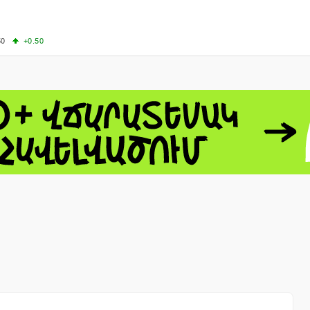
50
+0.50
50
+1.00
+0.54
62.10
+3.40
 - 13791.00
-0.12
8.00
+2.50
0
+1.43
 - 1.1548
+0.11
 - 1.3459
+0.04
9
NASDAQ - 26363.44
-0.83
TOPIX - 4046.17
+2.13
0.24
SSEC - 3878.43
+1.47
CAC40 - 8669.30
+0.03
- 493.12
-0.21
VER - 692
+8.03