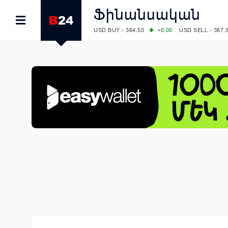
Ֆինանսական
USD BUY - 364.50
+0.00
USD SELL - 367.
EUR BUY - 418.00
+1.00
EUR SELL - 425.
OIL: BRENT - 79.24
+1.23
WTI - 74.92
COMEX: GOLD - 4267.00
+3.33
SILVER - 
COMEX: PLATINUM - 1765.90
-0.21
LME: ALUMINIUM - 3184.00
-0.27
COPPER
LME: NICKEL - 17249.00
+0.09
TIN - 5526
LME: LEAD - 1877.50
-1.00
ZINC - 3643.0
FOREX: USD/JPY - 157.68
+0.12
EUR/GBP
FOREX: EUR/USD - 1.1548
+0.11
GBP/USD
STOCKS RUS: RTSI - 895.93
+1.68
STOCKS US: DOW JONES - 54349.12
+0.4
STOCKS US: S&P 500 - 7723.55
-0.17
STOCKS JAPAN: NIKKEI - 66300.44
+3.66
STOCKS CHINA: HANG SENG - 25915.82
+
STOCKS EUR: FTSE100 - 10888.30
+0.08
STOCKS EUR: DAX - 26126.30
-0.29
05/08/2026 CBA: USD - 366.14
-0.87
GBP 
05/08/2026 CBA: EURO - 422.56
+0.06
05/08/2026 CBA: GOLD - 48078
+547
SIL