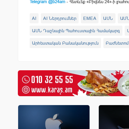
Telegram @b24am
- Հետևեք «Բիզնես 24»-ի լրահո
AI
AI Ներդրումներ
EMEA
ԱՄՆ
ԱՄՆ
ԱՄՆ Դաշնային Պահուստային Համակարգ
Արհեստական Բանականություն
Բաժնետոմ
Մատակարարման Շղթաներ
Միջանկյալ Ընտ
Տոկոսադրույքներ
Ֆինանսական Պայմաննե
Ֆիքսված Եկամտաբերության Գործիքներ
A