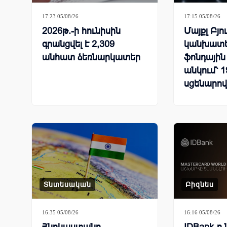
17:23 05/08/26
17:15 05/08/26
2026թ.-ի հունիսին
Մայքլ Բյո
գրանցվել է 2,309
կանխատե
անհատ ձեռնարկատեր
ֆոնդային 
անկում՝ 
սցենարով
Տնտեսական
Բիզնես
16:35 05/08/26
16:16 05/08/26
Հնդկաստանը
IDBank-ը