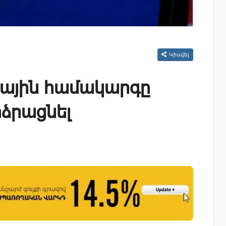
Կիսվել
ային համակարգը
րձրացնել