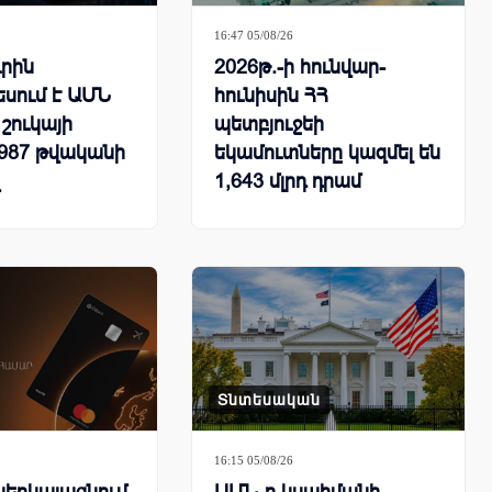
16:47 05/08/26
ւրին
2026թ.-ի հունվար-
սում է ԱՄՆ
հունիսին ՀՀ
շուկայի
պետբյուջեի
1987 թվականի
եկամուտները կազմել են
1,643 մլրդ դրամ
Տնտեսական
16:15 05/08/26
 ներկայացնում
ԱՄՆ-ը կսահմանի