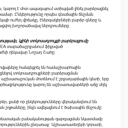
 կարող է մոտ ապագայում ստիպված լինել բարձրացնել
համար։ Ընկերությունը որպես գնաճային ճնշման
այի ուժեղ վիճակը, էներգակիրների բարձր գները և
ցվող խոշորածավալ ներդրումները։
ությամբ, կլինի տոկոսադրույքի բարձրացումը
EMEA տարածաշրջանում ֆիքսված
աժնի ղեկավար Նոշադ Շահը։
տվյալները հանգեցրել են համաշխարհային
նելով տոկոսադրույքների բարձրացման
, որ աշխատաշուկան մոտենում է շրջադարձային կետի, երբ
ծազրկությունը կարող են աշխատավարձերի աճը մղել
րձր, քանի որ ընկերությունները վերականգնում են
շղթաները, ինչն ավելացնում է ծախսային ճնշումը։
 արհեստական բանականության զարգացման նկատմամբ
տրություններին ընդառաջ։ Աշխատատեղերի կորստի,