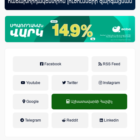
հաճախորդակենտրոն լուծումների զարգացման
կա
նպատակով
Facebook
RSS Feed
Youtube
Twitter
Instagram
Google
Աշխատավարձի Հաշվիչ
եկամտային հարկ, կուտակային
Telegram
Reddit
Linkedin
կենսաթոշակային համակարգ