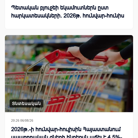
Պետական բյուջեի եկամուտներն ըստ
հարկատեսակների. 2026թ. հունվար-հունիս
Տնտեսական
20:26 06/08/26
2026թ․-ի հունվար-հուլիսին Հայաստանում
սպառողական գների ինդեքսն աճել է 4.5%-