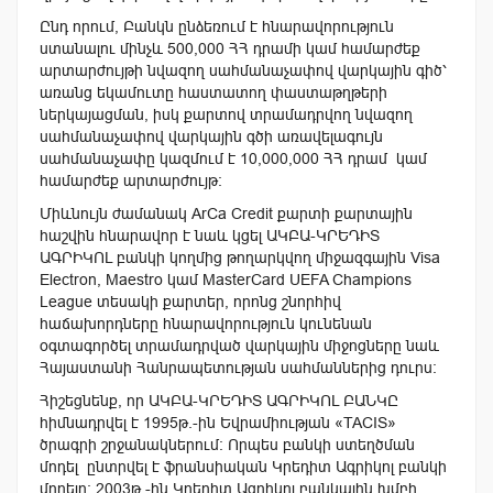
Ընդ որում, Բանկն ընձեռում է հնարավորություն
ստանալու մինչև 500,000 ՀՀ դրամի կամ համարժեք
արտարժույթի նվազող սահմանաչափով վարկային գիծ՝
առանց եկամուտը հաստատող փաստաթղթերի
ներկայացման, իսկ քարտով տրամադրվող նվազող
սահմանաչափով վարկային գծի առավելագույն
սահմանաչափը կազմում է 10,000,000 ՀՀ դրամ կամ
համարժեք արտարժույթ:
Միևնույն ժամանակ ArCa Credit քարտի քարտային
հաշվին հնարավոր է նաև կցել ԱԿԲԱ-ԿՐԵԴԻՏ
ԱԳՐԻԿՈԼ բանկի կողմից թողարկվող միջազգային Visa
Electron, Maestro կամ MasterCard UEFA Champions
League տեսակի քարտեր, որոնց շնորհիվ
հաճախորդները հնարավորություն կունենան
օգտագործել տրամադրված վարկային միջոցները նաև
Հայաստանի Հանրապետության սահմաններից դուրս:
Հիշեցնենք, որ ԱԿԲԱ-ԿՐԵԴԻՏ ԱԳՐԻԿՈԼ ԲԱՆԿԸ
հիմնադրվել է 1995թ.-ին Եվրամիության «TACIS»
ծրագրի շրջանակներում: Որպես բանկի ստեղծման
մոդել ընտրվել է ֆրանսիական Կրեդիտ Ագրիկոլ բանկի
մոդելը: 2003թ.-ին Կրեդիտ Ագրիկոլ բանկային խմբի