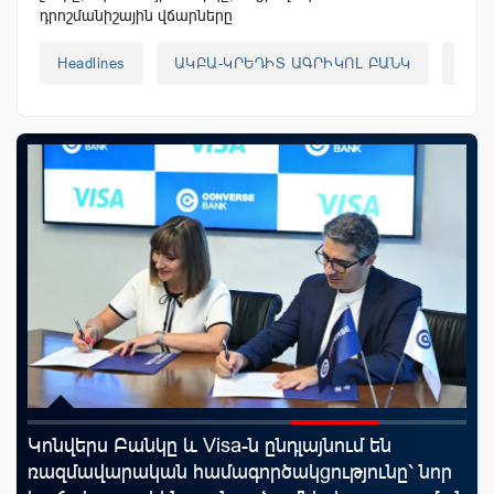
դրոշմանիշային վճարները
Headlines
ԱԿԲԱ-ԿՐԵԴԻՏ ԱԳՐԻԿՈԼ ԲԱՆԿ
ԱՐՔ
Կոնվերս Բանկը և Visa-ն ընդլայնում են
Սպ
յին
ռազմավարական համագործակցությունը՝ նոր
ամ