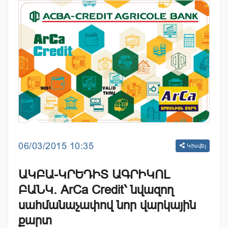
06/03/2015 10:35
Կիսվել
ԱԿԲԱ-ԿՐԵԴԻՏ ԱԳՐԻԿՈԼ
ԲԱՆԿ. ArCa Credit՝ նվազող
սահմանաչափով նոր վարկային
քարտ