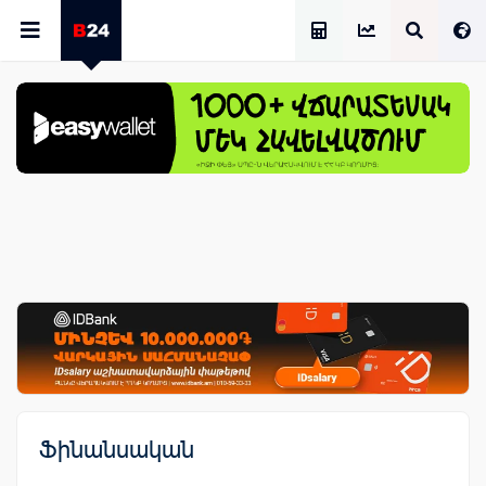
Աշխատավարձի Հաշվիչ
Ֆինանսական