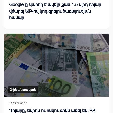
Google-ը կարող է ավելի քան 1.5 մլրդ դոլար
վճարել ԱԲ-ով կոդ գրելու ծառայության
համար
Ֆինանսական
15:55 06/08/26
Դոլարը, եվրոն ու ոսկու գինն աճել են. ՀՀ