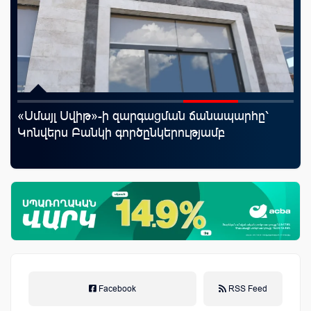
«Սմայլ Սվիթ»-ի զարգացման ճանապարհը՝
20
աղը
Կոնվերս Բանկի գործընկերությամբ
խո
ըն
աճ
Facebook
RSS Feed