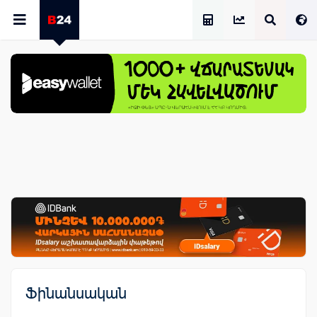
Աշխատավարձի Հաշվիչ
Ֆինանսական