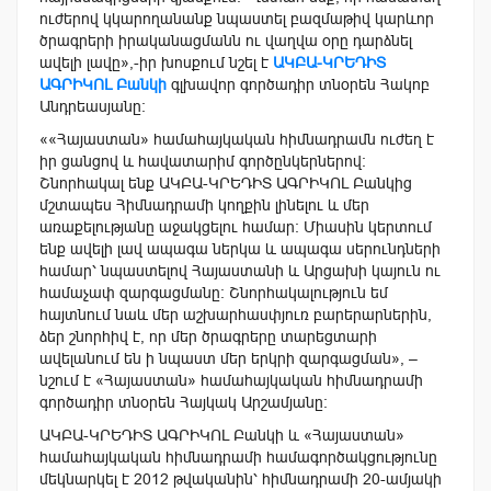
ուժերով կկարողանանք նպաստել բազմաթիվ կարևոր
ծրագրերի իրականացմանն ու վաղվա օրը դարձնել
ավելի լավը»,-իր խոսքում նշել է
ԱԿԲԱ-ԿՐԵԴԻՏ
ԱԳՐԻԿՈԼ Բանկի
գլխավոր գործադիր տնօրեն Հակոբ
Անդրեասյանը:
««Հայաստան» համահայկական հիմնադրամն ուժեղ է
իր ցանցով և հավատարիմ գործընկերներով։
Շնորհակալ ենք ԱԿԲԱ-ԿՐԵԴԻՏ ԱԳՐԻԿՈԼ Բանկից
մշտապես Հիմնադրամի կողքին լինելու և մեր
առաքելությանը աջակցելու համար։ Միասին կերտում
ենք ավելի լավ ապագա ներկա և ապագա սերունդների
համար՝ նպաստելով Հայաստանի և Արցախի կայուն ու
համաչափ զարգացմանը։ Շնորհակալություն եմ
հայտնում նաև մեր աշխարհասփյուռ բարերարներին,
ձեր շնորհիվ է, որ մեր ծրագրերը տարեցտարի
ավելանում են ի նպաստ մեր երկրի զարգացման», –
նշում է «Հայաստան» համահայկական հիմնադրամի
գործադիր տնօրեն Հայկակ Արշամյանը։
ԱԿԲԱ-ԿՐԵԴԻՏ ԱԳՐԻԿՈԼ Բանկի և «Հայաստան»
համահայկական հիմնադրամի համագործակցությունը
մեկնարկել է 2012 թվականին՝ հիմնադրամի 20-ամյակի