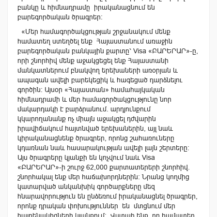
բանկը և հիմնադրամը իրականացնում են
բարեգործական ծրագրեր:
«Մեր համագործակցության շրջանակում մենք
համատեղ ստեղծել ենք Հայաստանում առաջին
բարեգործական բանկային քարտը՝ Visa «ԲԱՐԵՐԱՐ»-ը,
որի շնորհիվ մենք աջակցեցել ենք Հայաստանի
մանկատներում բնակվող երեխաների առօրյան և
ապագան ավելի բարեկեցիկ և հագեցած դարձնելու
գործին: Այսօր «Հայաստան» համահայկական
հիմնադրամի և մեր համագործակցությունը նոր
մակարդակի է բարձրանում. արդյունքում
կկարողանանք ոչ միայն աջակցել դժվարին
իրավիճակում հայտնված երեխաներին, այլ նաև
կիրականացնենք ծրագրեր, որոնց շահառուները
կդառնան նաև հասարակության ավելի լայն շերտերը:
Այս ծրագրերը կյանքի են կոչվում նաև Visa
«ԲԱՐԵՐԱՐ»-ի շուրջ 62,000 քարտատերերի շնորհիվ.
շնորհակալ ենք մեր հաճախորդներին։ Նրանց կողմից
կատարված անկանխիկ գործարքները մեզ
հնարավորություն են ընձեռում իրականացնել ծրագրեր,
որոնք դրական փոխություններ են մտցնում մեր
հայրենակիցների կյանքում: Վստահ ենք, որ համատեղ