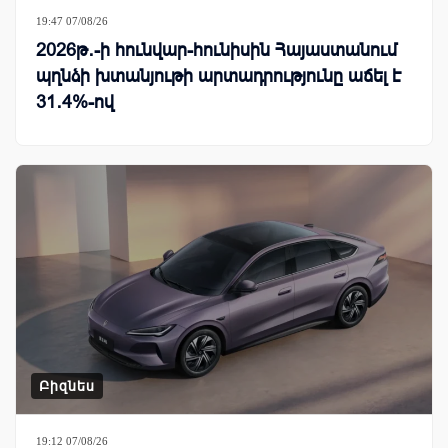
19:47 07/08/26
2026թ․-ի հունվար-հունիսին Հայաստանում
պղնձի խտանյութի արտադրությունը աճել է
31․4%-ով
Բիզնես
19:12 07/08/26