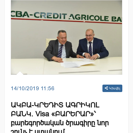
14/10/2019 11:56
Կիսվել
ԱԿԲԱ-ԿՐԵԴԻՏ ԱԳՐԻԿՈԼ
ԲԱՆԿ. Visa «ԲԱՐԵՐԱՐ»՝
բարեգործական ծրագիրը նոր
շունչ է ստանում