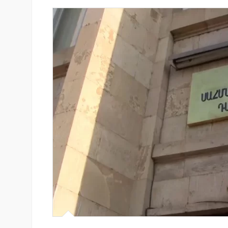
ցությամբ կայացել է
Կոնվերս Բանկը և Visa-ն ընդլ
տանիշի թեմայով
ռազմավարական համագործակ
նոր հաճախորդակենտրոն լու
զարգացման նպատակով