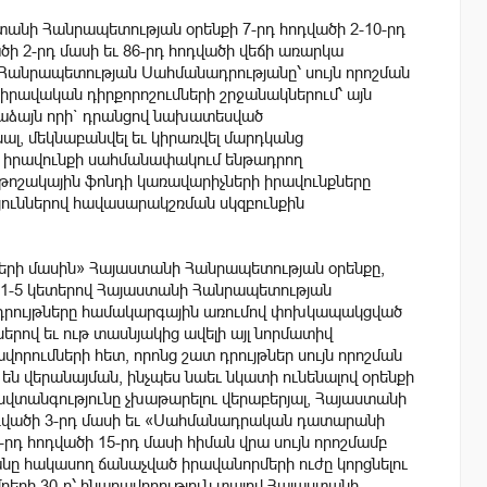
տանի Հանրապետության օրենքի 7-րդ հոդվածի 2-10-րդ
վածի 2-րդ մասի եւ 86-րդ հոդվածի վեճի առարկա
անրապետության Սահմանադրությանը՝ սույն որոշման
ավական դիրքորոշումների շրջանակներում՝ այն
աձայն որի` դրանցով նախատեսված
ալ, մեկնաբանվել եւ կիրառվել մարդկանց
ն իրավունքի սահմանափակում ենթադրող
ոշակային ֆոնդի կառավարիչների իրավունքները
յուններով հավասարակշռման սկզբունքին
կների մասին» Հայաստանի Հանրապետության օրենքը,
ի 1-5 կետերով Հայաստանի Հանրապետության
րույթները համակարգային առումով փոխկապակցված
երով եւ ութ տասնյակից ավելի այլ նորմատիվ
ումների հետ, որոնց շատ դրույթներ սույն որոշման
ն վերանայման, ինչպես նաեւ նկատի ունենալով օրենքի
վտանգությունը չխաթարելու վերաբերյալ, Հայաստանի
դվածի 3-րդ մասի եւ «Սահմանադրական դատարանի
դ հոդվածի 15-րդ մասի հիման վրա սույն որոշմամբ
 հակասող ճանաչված իրավանորմերի ուժը կորցնելու
երի 30-ը՝ հնարավորություն տալով Հայաստանի