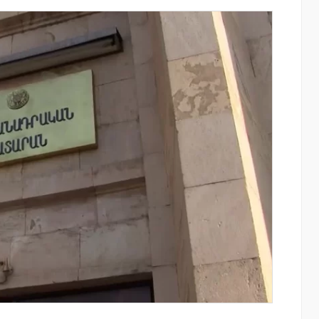
այնում են
Սպորտ և փող. Ինչպես են պատմության
ցությունը՝
10 ամենահարուստ մարզիկները կուտակ
ծումների
իրենց կարողությունը