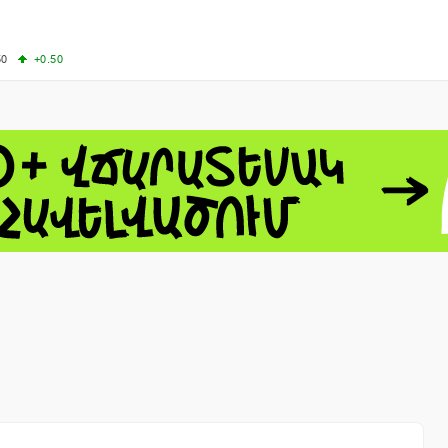
50
+0.50
50
+1.00
-8.22
60.06
+4.14
 - 13791.00
-0.12
8.00
+2.50
0
+1.43
 - 1.1535
+0.25
 - 1.3454
+0.21
1
NASDAQ - 26584.99
+2.59
TOPIX - 4046.17
+2.13
0.24
SSEC - 3878.43
+1.47
CAC40 - 8666.63
+0.61
- 493.12
-0.21
VER - 692
+8.03