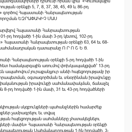
պատգամավորների դիմումի հիման վրա՝ «Կուտակային
ն օրենքի 5, 7, 8, 37, 38, 45, 49 և 86-րդ
լ» գործով Հայաստանի Հանրապետության
ի որոշման ԵԶՐԱՓԱԿԻՉ ՄԱՍ
կավարվելով Հայաստանի Հանրապետության
1-րդ հոդվածի 1-ին մասի 3-րդ կետով, 102-րդ
Հայաստանի Հանրապետության օրենքի 63, 64 եւ 68-
 սահմանադրական դատարանը Ո Ր Ո Շ Ե Ց.
տանի Հանրապետության օրենքի 5-րդ հոդվածի 1-ին
անց հետ համակարգային առումով փոխկապակցված՝ 13-րդ
չեն ապահովում յուրաքանչյուր անձի հայեցողությամբ իր
րապետման, օգտագործման եւ տնօրինման իրավունքը
եփականության իրավունքի սահմանափակման, ճանաչել
-րդ հոդվածի 1-ին մասի, 31 եւ 43-րդ հոդվածների
ակիության սկզբունքների պահանջներին համարժեք
ներ չամրագրելու եւ տվյալ
թյան հայեցողության սահմանները չհստակեցնելու
ակների մասին» Հայաստանի Հանրապետության օրենքի
անրապետության Սահմանադրության 1-ին հոդվածի, 3-