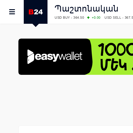
Պաշտոնական
USD BUY - 364.50
+0.00
USD SELL - 367.
EUR BUY - 418.00
+1.00
EUR SELL - 425.
OIL: BRENT - 78.28
-7.91
WTI - 74.52
COMEX: GOLD - 4129.50
+1.79
SILVER - 
COMEX: PLATINUM - 1769.70
+6.98
LME: ALUMINIUM - 3184.00
-0.27
COPPER
LME: NICKEL - 17249.00
+0.09
TIN - 5526
LME: LEAD - 1877.50
-1.00
ZINC - 3643.0
FOREX: USD/JPY - 157.49
-0.06
EUR/GBP
FOREX: EUR/USD - 1.1535
+0.25
GBP/USD
STOCKS RUS: RTSI - 881.14
-1.02
STOCKS US: DOW JONES - 54085.88
+1.7
STOCKS US: S&P 500 - 7736.52
+1.79
STOCKS JAPAN: NIKKEI - 66300.44
+3.66
STOCKS CHINA: HANG SENG - 25915.82
+
STOCKS EUR: FTSE100 - 10879.38
+0.20
STOCKS EUR: DAX - 26202.35
+0.77
05/08/2026 CBA: USD - 366.14
-0.87
GBP 
05/08/2026 CBA: EURO - 422.56
+0.06
05/08/2026 CBA: GOLD - 48078
+547
SIL