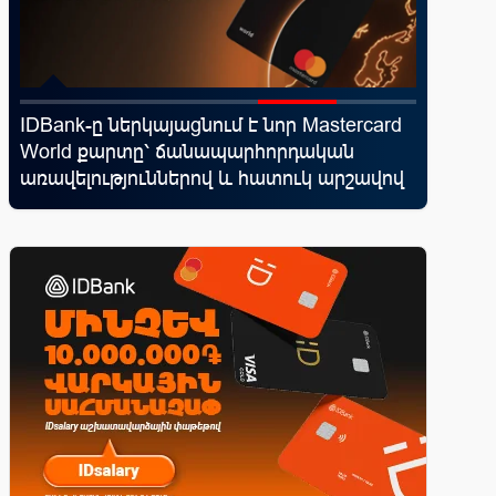
IDBank-ը ներկայացնում է նոր Mastercard
Ucom-ը 
ել
World քարտը՝ ճանապարհորդական
էներգիա
առավելություններով և հատուկ արշավով
բնությա