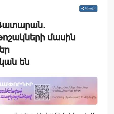
Կիսվել
Դատարան.
թոշակների մասին
ներ
կան են