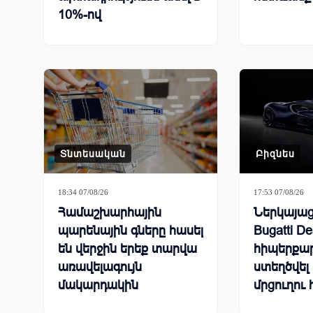
10%-ով
Տնտեսական
Բիզնես
18:34 07/08/26
17:53 07/08/26
Համաշխարհային
Ներկայացվ
պարենային գները հասել
Bugatti De
են վերջին երեք տարվա
հիպերքար
առավելագույն
ստեղծվել
մակարդակին
մրցուղու