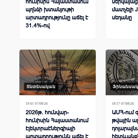
հունիսին Հայաստանում
ներկայացր
պղնձի խտանյութի
մատչելի J
արտադրությունը աճել է
սեդանը
31․4%-ով
Տնտեսական
Ֆինանսա
19:01 07/08/26
18:57 07/08/26
2026թ. հունվար-
ԱՄՀ-ում զ
հունիսին Հայաստանում
թվային ա
էլեկտրաէներգիայի
դոլարայն
արտադրությունն աճել է
հետևանք