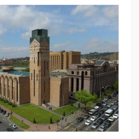
ափ
«Սմայլ Սվիթ»-ի զարգացման
ճանապարհը՝ Կոնվերս Բանկի
գործընկերությամբ