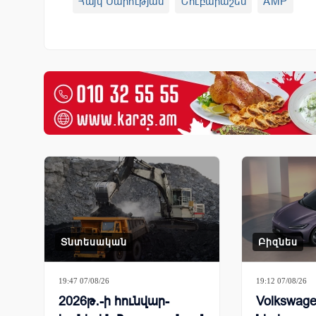
Հայկ Մարության
Նուբարաշեն
AMP
Տնտեսական
Բիզնես
19:47 07/08/26
19:12 07/08/26
2026թ․-ի հունվար-
Volkswage