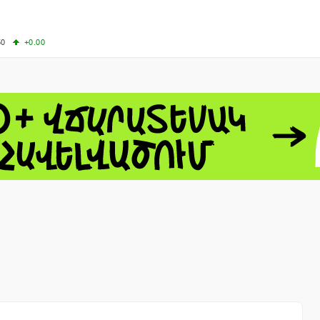
50
+0.00
50
-0.50
+4.11
61.44
-1.06
 - 13791.00
-0.12
8.00
+2.50
0
+1.43
 - 1.1521
-0.23
 - 1.3448
-0.08
NASDAQ - 26348.35
-0.06
TOPIX - 4074.93
+0.47
0.54
SSEC - 3940.04
+1.02
CAC40 - 8699.71
+0.35
- 492.1
-0.98
VER - 726.78
+5.37