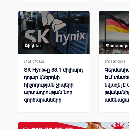
Բիզնես
Տնտեսակ
17:25 07/08/26
17:06 07/08/26
SK Hynix-ը 38.1 միլիարդ
Գերմանիա
դոլար կներդնի
ԵՄ տնտես
հիշողության չիպերի
նվազել է 
արտադրության նոր
թվականից
գործարանների
ամենացա
կառուցման համար
մակարդա