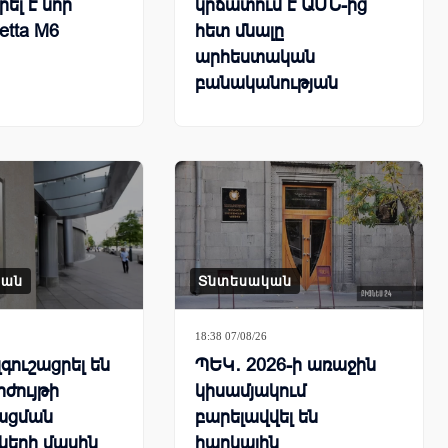
ել է նոր
կրճատում է ԱՄՆ-ից
etta M6
հետ մնալը
արհեստական
բանականության
համաշխարհային
մրցավազքում
կան
Տնտեսական
18:38 07/08/26
գուշացրել են
ՊԵԿ․ 2026-ի առաջին
րժույթի
կիսամյակում
ացման
բարելավվել են
ների մասին
հարկային