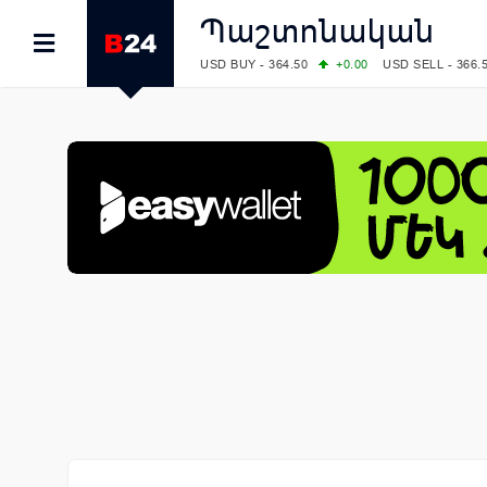
Պաշտոնական
USD BUY - 364.50
+0.00
USD SELL - 366.
EUR BUY - 418.00
+0.00
EUR SELL - 424.
OIL: BRENT - 83.40
+5.25
WTI - 78.00
COMEX: GOLD - 4242.00
-0.59
SILVER - 
COMEX: PLATINUM - 1749.90
-0.91
LME: ALUMINIUM - 3184.00
-0.27
COPPER
LME: NICKEL - 17249.00
+0.09
TIN - 5526
LME: LEAD - 1877.50
-1.00
ZINC - 3643.0
FOREX: USD/JPY - 158.37
+0.44
EUR/GBP
FOREX: EUR/USD - 1.1521
-0.23
GBP/USD
STOCKS RUS: RTSI - 884.56
-1.27
STOCKS US: DOW JONES - 53885.10
-0.85
STOCKS US: S&P 500 - 7709.96
-0.18
STOCKS JAPAN: NIKKEI - 65606.71
-0.12
STOCKS CHINA: HANG SENG - 25668.03
+
STOCKS EUR: FTSE100 - 10867.89
-0.19
STOCKS EUR: DAX - 26140.13
+0.05
07/08/2026 CBA: USD - 366.17
-0.08
GBP 
07/08/2026 CBA: EURO - 422.12
-0.61
07/08/2026 CBA: GOLD - 50244
+710
SIL