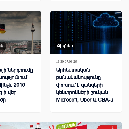
ան
Բիզնես
16:30 07/08/26
յի ներդրումը
Արհեստական
ությունում
բանականությունը
մինչև 2010
փոխում է զանգերի
 ի վեր
կենտրոնների շուկան․
ծր
Microsoft, Uber և CBA-ն
կը
կրճատում են
աշխատակիցներին