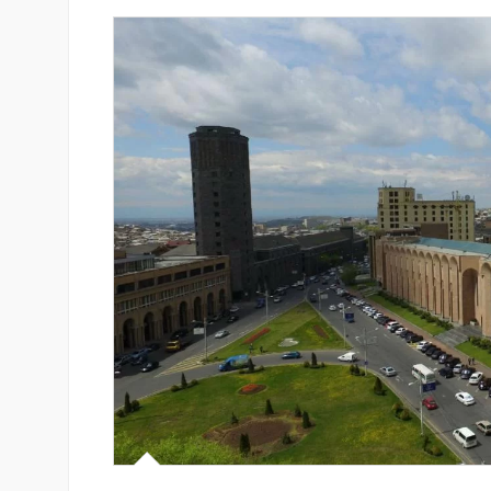
յամբ ներկայացվեց
Ֆասթ Բանկը Սևան Ստարտ
անիներին» կրթական
Սամմիթին ներկայացրել է իր
պրոդուկտներն ու քարտային
առաջարկները