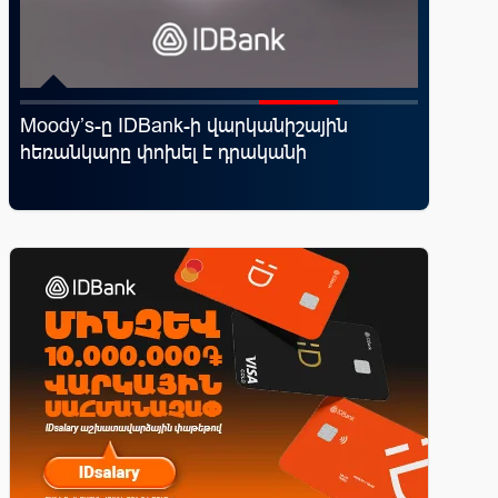
Moody’s-ը IDBank-ի վարկանիշային
«Շտապ 
հեռանկարը փոխել է դրականի
IDBank-
ամրագր
զեղծարա