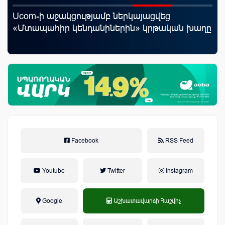
Ucom-ի աջակցությամբ ներկայացվեց
Ֆա
«Մտապահիր կենդանիներին» կրթական խաղը
նե
առ
Facebook
RSS Feed
Youtube
Twitter
Instagram
Google
Աշխատավարձի Հաշվիչ
եկամտային հարկ, կուտակային