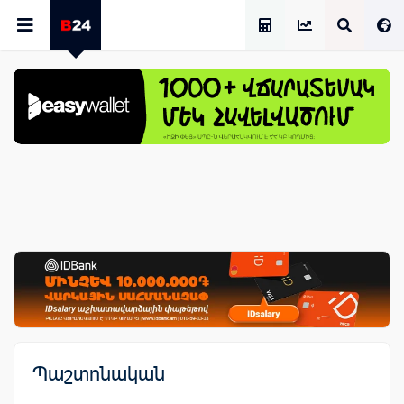
Աշխատավարձի Հաշվիչ
Պաշտոնական