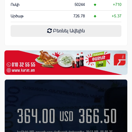
Ոսկի
50244
+710
Արծաթ
726.78
+5.37
Բեռնել Ավելին