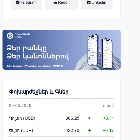
Telegram
Reddit
Linkedin
կենսաթոշակային համակարգ
Փոխարժեքներ և Գներ
06/08/2026
դրամ
Դոլար (USD)
366.25
+0.11
Եվրո (EUR)
422.73
+0.17