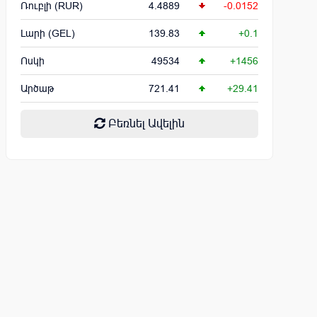
Ռուբլի (RUR)
4.4889
-0.0152
Լարի (GEL)
139.83
+0.1
Ոսկի
49534
+1456
Արծաթ
721.41
+29.41
Բեռնել Ավելին