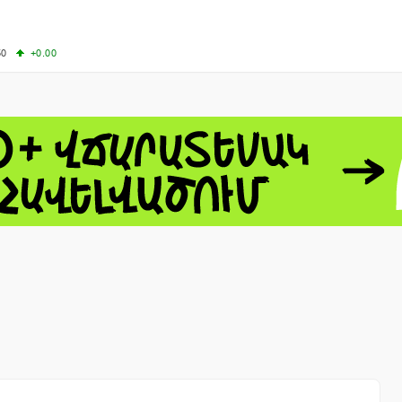
50
+0.00
50
-0.50
+4.11
61.44
-1.06
 - 13791.00
-0.12
8.00
+2.50
0
+1.43
 - 1.1521
-0.23
 - 1.3448
-0.08
NASDAQ - 26348.35
-0.06
TOPIX - 4055.85
+0.24
1.49
SSEC - 3900.35
+0.57
CAC40 - 8699.71
+0.35
- 493.08
-0.04
LVER - 721.41
+29.41