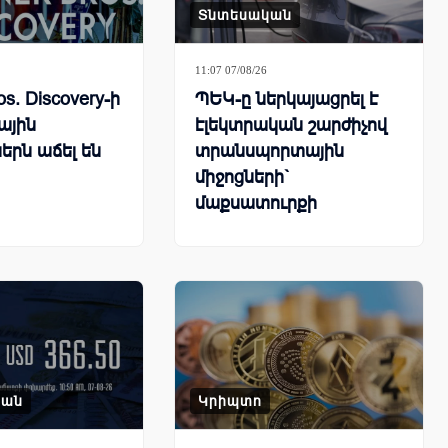
Տնտեսական
11:07 07/08/26
os. Discovery-ի
ՊԵԿ-ը ներկայացրել է
ային
էլեկտրական շարժիչով
երն աճել են
տրանսպորտային
միջոցների`
մաքսատուրքի
արտոնության քվոտայի
մնացորդը՝ օգոստոսի 6-
ը ներառյալ
կան
Կրիպտո