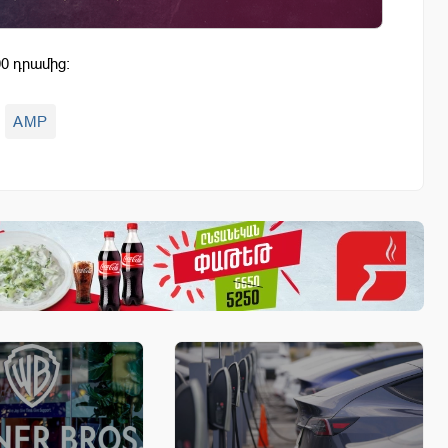
0 դրամից:
AMP