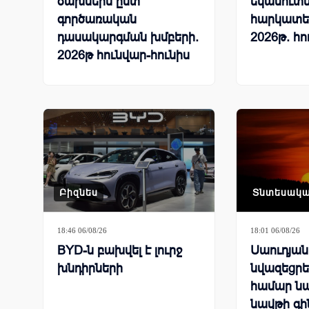
ծախսերն ըստ
եկամուտն
գործառական
հարկատե
դասակարգման խմբերի.
2026թ. հո
2026թ հունվար-հունիս
Բիզնես
Տնտեսակ
18:46 06/08/26
18:01 06/08/26
BYD-ն բախվել է լուրջ
Սաուդյա
խնդիրների
նվազեցրել
համար ն
նավթի գի