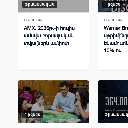
Ֆինանսական
Բիզնես
11:49 07/08/26
11:46 07/08/26
AMX. 2026թ.-ի հուլիս
Warner Br
ամսվա բորսայական
սթրիմինգ
տվյալներն ամփոփ
եկամուտն
10%-ով
Բիզնես
Ֆինանսա