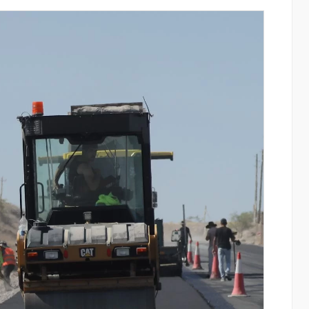
ափ
Ucom-ի աջակցությամբ ներկայացվեց
«Մտապահիր կենդանիներին» կրթակա
խաղը