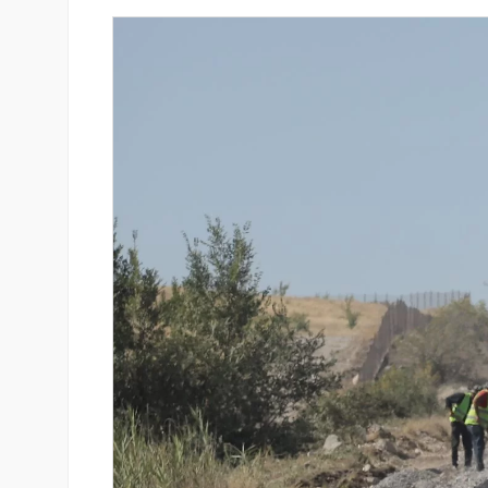
isa-ն ընդլայնում են
Ֆասթ Բանկը Սևան Ստարտ
մագործակցությունը՝
Սամմիթին ներկայացրել է իր
նտրոն լուծումների
պրոդուկտներն ու քարտային
տակով
առաջարկները