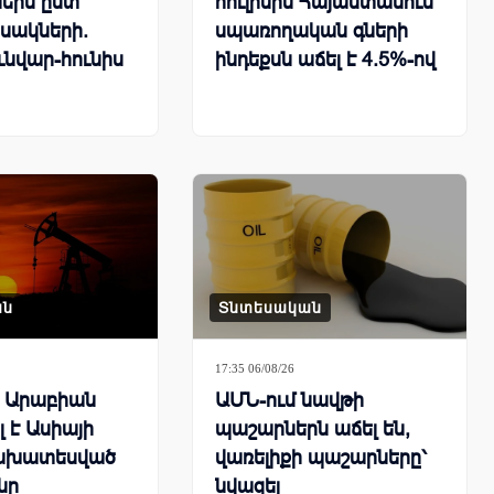
երն ըստ
հուլիսին Հայաստանում
սակների.
սպառողական գների
ւնվար-հունիս
ինդեքսն աճել է 4.5%-ով
ան
Տնտեսական
17:35 06/08/26
ն Արաբիան
ԱՄՆ-ում նավթի
 է Ասիայի
պաշարներն աճել են,
ախատեսված
վառելիքի պաշարները՝
նը
նվազել