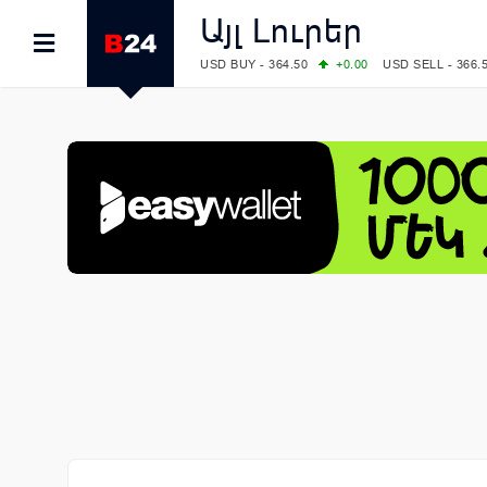
Այլ Լուրեր
USD BUY - 364.50
+0.00
USD SELL - 366.
EUR BUY - 418.00
+0.00
EUR SELL - 424.
OIL: BRENT - 83.40
+5.25
WTI - 78.00
COMEX: GOLD - 4242.00
-0.59
SILVER - 
COMEX: PLATINUM - 1749.90
-0.91
LME: ALUMINIUM - 3184.00
-0.27
COPPER
LME: NICKEL - 17249.00
+0.09
TIN - 5526
LME: LEAD - 1877.50
-1.00
ZINC - 3643.0
FOREX: USD/JPY - 158.37
+0.44
EUR/GBP
FOREX: EUR/USD - 1.1521
-0.23
GBP/USD
STOCKS RUS: RTSI - 884.56
-1.27
STOCKS US: DOW JONES - 53885.10
-0.85
STOCKS US: S&P 500 - 7709.96
-0.18
STOCKS JAPAN: NIKKEI - 65683.26
-0.93
STOCKS CHINA: HANG SENG - 25530.28
-
STOCKS EUR: FTSE100 - 10867.89
-0.19
STOCKS EUR: DAX - 26140.13
+0.05
06/08/2026 CBA: USD - 366.25
+0.11
GBP 
06/08/2026 CBA: EURO - 422.73
+0.17
06/08/2026 CBA: GOLD - 49534
+1456
SI