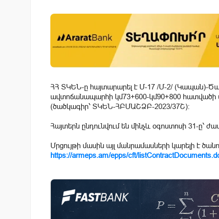
ՀՀ ՏԿԵՆ-ը հայտարարել է Մ-17 /Մ-2/ (Կապան)-Ծ
ավտոճանապարհի կմ73+600-կմ90+800 հատվածի մ
(ծածկագիր՝ ՏԿԵՆ-ՀԲՄԱՇՁԲ-2023/37Շ)։
Հայտերն ընդունվում են մինչև օգոստոսի 31-ը՝ ժամ
Մրցույթի մասին այլ մանրամասների կարելի է ծան
https://armeps.am/epps/cft/listContractDocuments