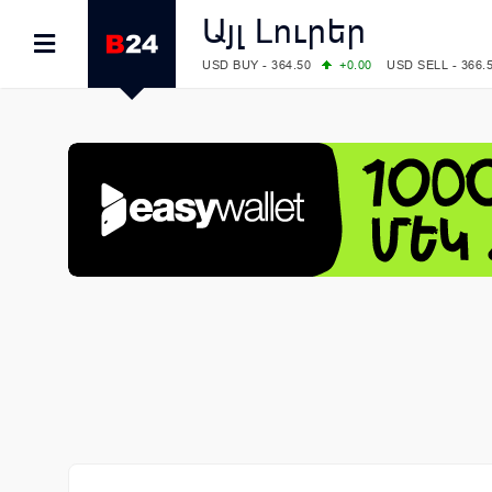
Այլ Լուրեր
USD BUY - 364.50
+0.00
USD SELL - 366.
EUR BUY - 418.00
+0.00
EUR SELL - 424.
OIL: BRENT - 83.40
+5.25
WTI - 78.00
COMEX: GOLD - 4242.00
-0.59
SILVER - 
COMEX: PLATINUM - 1749.90
-0.91
LME: ALUMINIUM - 3184.00
-0.27
COPPER
LME: NICKEL - 17249.00
+0.09
TIN - 5526
LME: LEAD - 1877.50
-1.00
ZINC - 3643.0
FOREX: USD/JPY - 158.37
+0.44
EUR/GBP
FOREX: EUR/USD - 1.1521
-0.23
GBP/USD
STOCKS RUS: RTSI - 884.56
-1.27
STOCKS US: DOW JONES - 53885.10
-0.85
STOCKS US: S&P 500 - 7709.96
-0.18
STOCKS JAPAN: NIKKEI - 65683.26
-0.93
STOCKS CHINA: HANG SENG - 25530.28
-
STOCKS EUR: FTSE100 - 10867.89
-0.19
STOCKS EUR: DAX - 26140.13
+0.05
06/08/2026 CBA: USD - 366.25
+0.11
GBP 
06/08/2026 CBA: EURO - 422.73
+0.17
06/08/2026 CBA: GOLD - 49534
+1456
SI