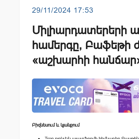
29/11/2024 17:53
Միլիարդատերերի ա
համերգը, Բաֆեթի ժ
«աշխարհի հանճար
Բիզնեսում և կյանքում
Tron բլոկչեյն պլատֆորմի հիմնադիր Ջասթին Ս