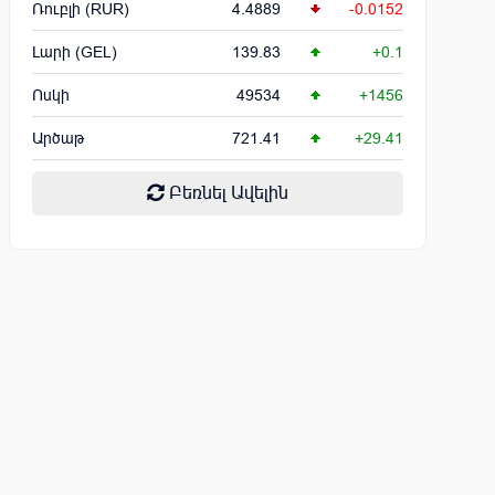
Ռուբլի (RUR)
4.4889
-0.0152
Լարի (GEL)
139.83
+0.1
Ոսկի
49534
+1456
Արծաթ
721.41
+29.41
Բեռնել Ավելին