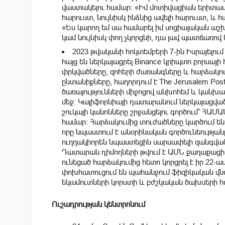
վաստակելու համար: «Իմ մոտիվացիան երիտասար
հարուստ, նույնիսկ ինձնից ավելի հարուստ, և հ
«Ես կարող եմ սա համարել իմ սոցիալական ա
կամ նույնիսկ փող չկորցնի, դա լավ պատճառով կ
2023 թվականի հոկտեմբերի 7-ին Իսրայելու
հայց են ներկայացրել Binance կրիպտո բորսայի
փրկվածները, զոհերի ժառանգները և հարձակո
ընտանիքները, հաղորդում է The Jerusalem Pos
ծառայությունների միջոցով անխոհեմ և կանխ
մեջ: Կալիֆորնիայի դատարանում ներկայացված
շուկայի կանոնները շրջանցելու գործում՝ ՀԱՄԱ
համար: Հարձակումից տուժածները կարծում են,
որը նպաստում է անօրինական գործունեության
ուղղակիորեն նպաստեցին սարսափելի զանգվածայ
Դատարան դիմողների թվում է ԱՄՆ քաղաքացի 
ունեցած հարձակումից հետո կորցրել է իր 22-ամ
փոխհատուցում են պահանջում ֆիզիկական վն
եկամուտների կորստի և բժշկական ծախսերի հ
Ուշադրության կենտրոնում