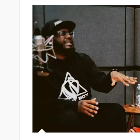
նում է նոր Mastercard
Կոնվերս Բանկը և Visa-ն ընդլ
անապարհորդական
ռազմավարական համագործակ
ով և հատուկ արշավով
նոր հաճախորդակենտրոն լու
զարգացման նպատակով