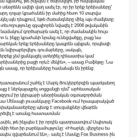
ն պլանով, թե ինչպես է ծախսվելու իր հսկայական
ր տնօրենն ավելի վաղ ասել էր, որ իր երեք երեխաները՝
իարդ դոլար կբաժանեն իր մահից հետո 10 տարվա
կել այն դեպքում, եթե ժառանգները մինչ այս ժամկետը
տեւողությունը զգալիորեն նվազել է 2006 թվականին
նամակում գործարարն ասել է, որ ժամանակին հույս
ետո և ինքը կբաժանի նրանց ունեցվածքը, բայց նա
 տարեկան
երեք երեխաները
կապրեն այնքան,
որպեսզի
են նվիրաբերվելու
գումարները
, սակայն,
երբեք չեմ ցանկացել ստեղծել դինաստիա կամ
է երեխաներից բացի որևէ մեկին», – ասաց Բաֆեթը: Նա
յն ասաց, որ երեխաները համաձայն են իրենց
ր դատարանում շահել է Մարկ Ցուկերբերգին պատկանող
յց է ներկայացրել սոցցանցի դեմ՝ արհեստական ​​
ազդում իր կերպարի անօրինական օգտագործման
ենա Մենսայի լուսանկարը Facebook-ում հրապարակված
 սեփականատերերը պետք է տուգանքներ վճարեն
գործվել է առանց հաստատման։
ն մասին, թե ինչպես է իր որդին պատրաստվում Սպիտակ
փի հետ իր բարեկամությունը: «Իհարկե, վերջերս ես
ես զվարճանում են»,- ասել է Մասկը Fox Business-ին