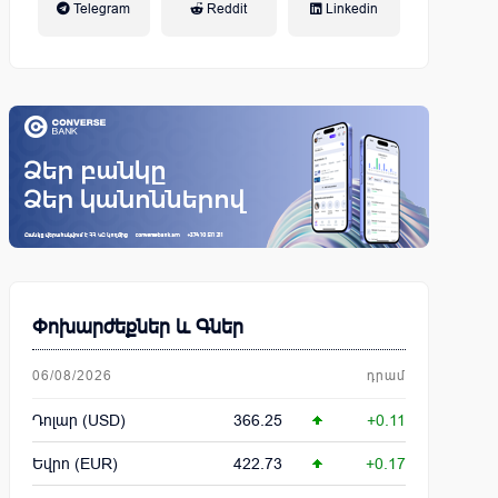
Telegram
Reddit
Linkedin
կենսաթոշակային համակարգ
Փոխարժեքներ և Գներ
06/08/2026
դրամ
Դոլար (USD)
366.25
+0.11
Եվրո (EUR)
422.73
+0.17