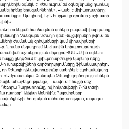
դներին օգնելն է։ «Ես ուզում եմ օգնել նրանց դառնալ
ասնել իրենց երազանքներին», – ասել է միլիարդատերը:
շխատանքը»: Այսպիսով, եթե հարթակը գումար չաշխատի
լինի»:
մ տեղի ունեցած հարձակման զոհերը բազմամիլիարդանոց
 հիմնադիր Չանգպեն Չժաոյի դեմ։ Հայցվորների թվում են
ւմների ժամանակ զոհվածների կամ վիրավորների
t-ը: Նրանք մեղադրում են Ժաոյին կրիպտոարժույթի
ամտածված աջակցության միջոցով ՀԱՄԱՍ-ին օգնելու
 հայցը ընդգծում է կրիպտոարժույթի կարևոր դերը
Ս-ի ահաբեկիչների գործողությունները ֆինանսավորելու
 որ Չժաոյի ղեկավարությունը ստեղծել է էկոհամակարգ,
ը: «Ամբաստանյալ Չանգպեն Չժաոյի գործողություններն
ին ահաբեկչությանը», – ասվում է հայցի մեջ:
Դեբորա Հարթսթոունը, ով հոկտեմբերի 7-ին տեղի
յա դստերը՝ Այելետ Առնինին։ Հայցվորները
ասվածքների, հուզական անհանգստության, ապագա
ամար: