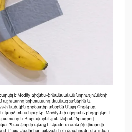
կել է Modify բիզնես-ֆինանսական նորությունների
ում աշխատող երիտասարդ մասնագետներին և
ws-ի նախկին գործադիր տնօրեն Մայքլ Փիթերսը:
կարճ տեսանյութեր։ Modify-ն ի սկզբանե ընդգրկելու է
դկաստանը և Հարավարևելյան Ասիան՝ ծրագրով
իկա: Պլատֆորմը պետք է եկամուտ ստեղծի վճարովի
ով: Բայց Սավիրիսը այնքան էլ չի մտահոգվում գումար