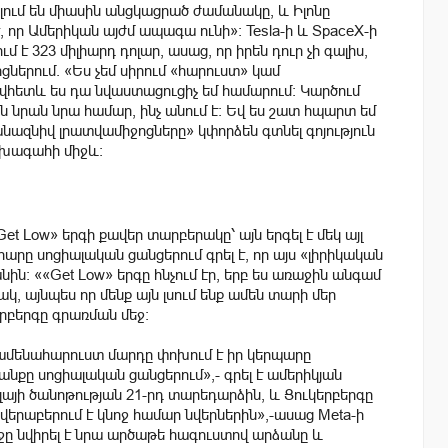
ելում են միասին անցկացրած ժամանակը, և Իլոնը
որ Ամերիկան ​​այժմ ապագա ունի»: Tesla-ի և SpaceX-ի
 է 323 միլիարդ դոլար, ասաց, որ իրեն դուր չի գալիս,
ցներում. «Ես չեմ սիրում «հարուստ» կամ
ովհետև ես դա նվաստացուցիչ եմ համարում: Կարծում
ն նրան նրա համար, ինչ անում է։ Եվ ես շատ հպարտ եմ
անազնիվ լրատվամիջոցները» կփորձեն գտնել գոյություն
ախագահի միջև։
et Low» երգի քավեր տարբերակը՝ այն երգել է մեկ այլ
արը սոցիալական ցանցերում գրել է, որ այս «լիրիկական
անին։ ««Get Low» երգը հնչում էր, երբ ես առաջին անգամ
կ, այնպես որ մենք այն լսում ենք ամեն տարի մեր
րբերգը գրառման մեջ:
 ամենահարուստ մարդը փոխում է իր կերպարը
անքը սոցիալական ցանցերում»,- գրել է ամերիկյան
լայի ծանոթության 21-րդ տարեդարձին, և Ցուկերբերգը
 վերաբերում է կնոջ համար նվերներին»,-ասաց Meta-ի
ջը
նվիրել է նրա արծաթե հագուստով արձանը և