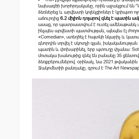
նախագծի խորհրդականը, որին աջակցում են Դ
ձեռներեց և արվեստի կոլեկցիոներ է կրիպտո ոլո
աճուրդից
6․2 միլիոն դոլարով գնել է պատին 
ասաց, որ պատրաստվում է ուտել ամենաթանկ մ
ինչպես արվեստի պատմության, այնպես էլ ժողով
«Comedian», ստեղծել է հայտնի նկարիչ և կա
գնորդին տրվել է
սկոտչի գլան
, իսկականության
պատին և փոխարինել, երբ պտուղը փչանա: So
մոտակա խանութից գնել են բանանը 35 ցենտով
ձեռքբերումներով. օրինակ, նա 2021 թվականին So
Ջակոմետիի քանդակը, գրում է The Art Newspap