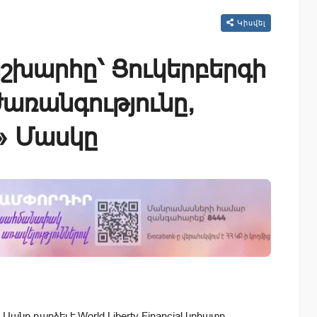
Կիսվել
շխարհը՝ Ցուկերբերգի
առանգությունը,
» Մասկը
անը դարձել է World Liberty Financial կրիպտո