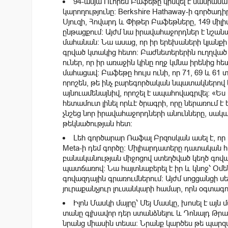
94-ամյա Ուորեն Բաֆեթը կիսվել է մանրամաս
կարողությունը: Berkshire Hathaway-ի գործադի
Սյուզի, Հովարդ և Փիթեր Բաֆեթները, 149 միլ
ընթացքում: Այժմ նա իրավահաջորդներ է նշանա
մահանան։ Նա ասաց, որ իր երեխաների կյանքի 
գրված կտակից հետո: Բաժնետերերին ուղղված 
ուներ, որ իր առաջին կինը ողջ կմնա իրենից հ
մահացավ։
Բաֆեթը
հույս
ունի
, որ
71
, 69 և 61
որոշեն
, թե ինչ բարեգործական
նպատակներով
այնուամենայնիվ, որոշել է ապահովագրվել:
«Ես 
հետամուտ լինել որևէ ծրագրի, որը ներառում 
չնշեց նոր իրավահաջորդների անունները, սակա
թեկնածության հետ։
Լեհ գործարար Ռաֆալ Բրզոսկան ասել է, ո
Meta-ի դեմ գործը: Միլիարդատերը դատական ​​հա
բանականության միջոցով ստեղծված կեղծ գով
պատճառով։ Նա հայտնաբերել է իր և կնոջ՝ Օմ
գովազդային գրառումներում։ Այժմ սոցցանցի
յուրաքանչյուր լուսանկարի համար, որն օգտա
Իլոն Մասկի մայրը՝ Մեյ Մասկը, խոսել է այ
տանը գլխավոր դեր ստանձնելու և Դոնալդ Թրամ
նրանց միասին տեսա։ Նրանք կարծես թե պարզապ