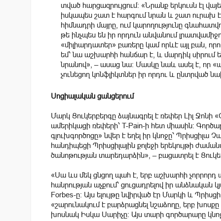
տված հարցազրույցում։ «Նրանք երկուսն էլ վայ
իսկապես շատ է հարգում նրան և շատ ուրախ է, 
հիմնադրի մայրը, ում կարողությունը գնահատվում
թե ինչպես են իր որդուն անվանում լրատվամիջո
«միլիարդատեր» բառերը կամ որևէ այլ բան, որ
եմ՝ նա աշխարհի հանճար է, և մարդիկ սիրում ե
նրանով», – ասաց նա: Մասկը նաև ասել է, որ «
չունեցող կոնֆլիկտներ իր որդու և ընտրված ն
Սոցիալական ցանցերում
Մարկ Ցուկերբերգը ձայնագրել է ռեփեր Լիլ Ջոնի «G
ամերիկացի ռեփերի՝ T-Pain-ի հետ միասին։ Գործար
գլուխգործոցը» նվեր է եղել իր կնոջը՝ Պրիսցիլա Չ
հանդիպեցի Պրիսցիլային քոլեջի երեկույթի ժամանա
ծանոթության տարեդարձին», – բացատրել է Ցուկե
«Սա ևս մեկ ցնցող պահ է, երբ աշխարհի չորրորդ
հանրության աչքում՝ ցուցադրելով իր անձնական կյ
Forbes-ը։
Այս ելույթը
նվիրված էր Մարկի և Պրիսցի
«շարունակում է բարձրացնել նշաձողը, երբ խոսքը
խոսնակ Իսկա Սարիչը:
Այս տարի գործարարը
կնո