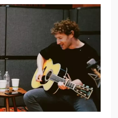
այնում են
Moody’s-ը IDBank-ի վարկանիշային
ցությունը՝
հեռանկարը փոխել է դրականի
ծումների