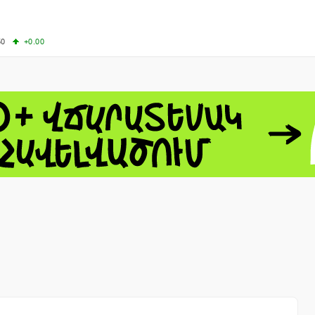
50
+0.00
50
-0.50
+4.11
61.44
-1.06
 - 13791.00
-0.12
8.00
+2.50
0
+1.43
 - 1.1521
-0.23
 - 1.3448
-0.08
NASDAQ - 26348.35
-0.06
TOPIX - 4055.85
+0.24
1.49
SSEC - 3900.35
+0.57
CAC40 - 8699.71
+0.35
- 493.08
-0.04
LVER - 721.41
+29.41