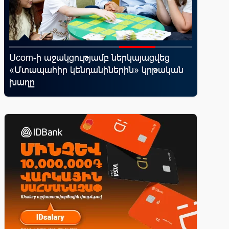
Ucom-ի աջակցությամբ ներկայացվեց
Ֆասթ Բ
«Մտապահիր կենդանիներին» կրթական
Սամմիթի
խաղը
պրոդուկ
առաջար