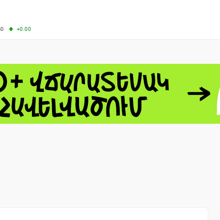
50
+0.00
50
-0.50
+4.11
61.44
-1.06
 - 13791.00
-0.12
8.00
+2.50
0
+1.43
 - 1.1521
-0.23
 - 1.3448
-0.08
NASDAQ - 26348.35
-0.06
TOPIX - 4074.93
+0.47
0.54
SSEC - 3940.04
+1.02
CAC40 - 8699.71
+0.35
- 492.1
-0.98
VER - 726.78
+5.37