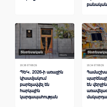
բանական
համաշխա
մրցավազ
Տնտեսական
Տնտեսակ
18:38 07/08/26
18:34 07/08/26
ՊԵԿ․ 2026-ի առաջին
Համաշխա
կիսամյակում
պարենայի
բարելավվել են
են վերջի
հարկային
առավելագ
կարգապահության
մակարդա
ցուցանիշները