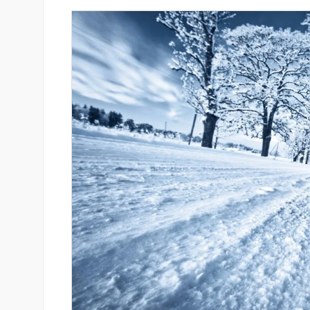
զարգացման
Moody’s-ը IDBank-ի վարկանի
երս Բանկի
հեռանկարը փոխել է դրական