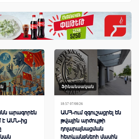
ան
Ֆինանսական
18:57 07/08/26
նն արագորեն
ԱՄՀ-ում զգուշացրել են
 է ԱՄՆ-ից
թվային արժույթի
ը
դոլարայնացման
կան
հետևանքների մասին