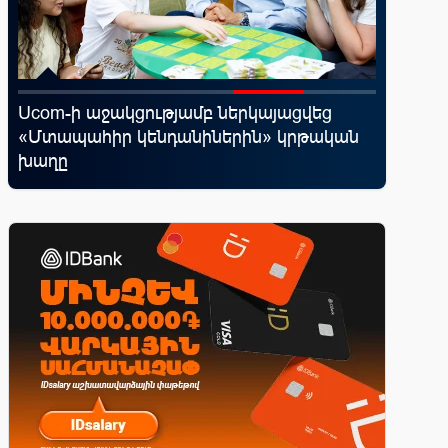
․
Ucom-ի աջակցությամբ ներկայացվեց
Ֆասթ Բ
«Մտապահիր կենդանիներին» կրթական
Սամմիթի
խաղը
պրոդուկ
առաջար