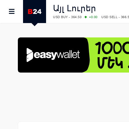
Այլ Լուրեր
USD BUY - 364.50
+0.00
USD SELL - 366.
EUR BUY - 418.00
+0.00
EUR SELL - 424.
OIL: BRENT - 83.40
+5.25
WTI - 78.00
COMEX: GOLD - 4242.00
-0.59
SILVER - 
COMEX: PLATINUM - 1749.90
-0.91
LME: ALUMINIUM - 3184.00
-0.27
COPPER
LME: NICKEL - 17249.00
+0.09
TIN - 5526
LME: LEAD - 1877.50
-1.00
ZINC - 3643.0
FOREX: USD/JPY - 158.37
+0.44
EUR/GBP
FOREX: EUR/USD - 1.1521
-0.23
GBP/USD
STOCKS RUS: RTSI - 884.56
-1.27
STOCKS US: DOW JONES - 53885.10
-0.85
STOCKS US: S&P 500 - 7709.96
-0.18
STOCKS JAPAN: NIKKEI - 65606.71
-0.12
STOCKS CHINA: HANG SENG - 25668.03
+
STOCKS EUR: FTSE100 - 10867.89
-0.19
STOCKS EUR: DAX - 26140.13
+0.05
07/08/2026 CBA: USD - 366.17
-0.08
GBP 
07/08/2026 CBA: EURO - 422.12
-0.61
07/08/2026 CBA: GOLD - 50244
+710
SIL