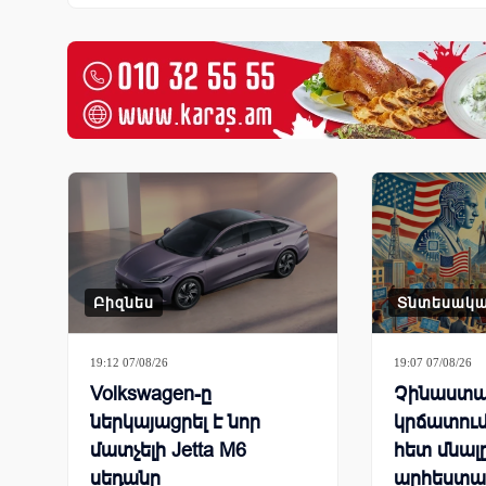
Բիզնես
Տնտեսակ
19:12 07/08/26
19:07 07/08/26
Volkswagen-ը
Չինաստա
ներկայացրել է նոր
կրճատում
մատչելի Jetta M6
հետ մնալ
սեդանը
արհեստա