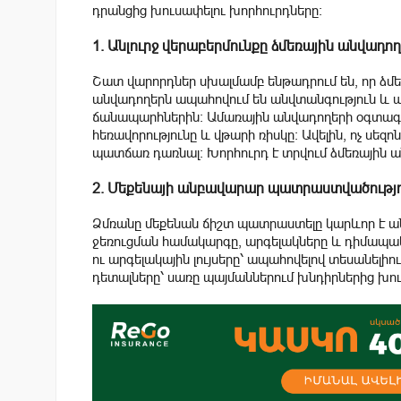
դրանցից խուսափելու խորհուրդները:
1. Անլուրջ վերաբերմունքը ձմեռային անվադ
Շատ վարորդներ սխալմամբ ենթադրում են, որ ձմե
անվադողերն ապահովում են անվտանգություն և ավ
ճանապարհներին: Ամառային անվադողերի օգտագոր
հեռավորությունը և վթարի ռիսկը: Ավելին, ոչ սեզ
պատճառ դառնալ: Խորհուրդ է տրվում ձմեռային ա
2. Մեքենայի անբավարար պատրաստվածությո
Ձմռանը մեքենան ճիշտ պատրաստելը կարևոր է ա
ջեռուցման համակարգը, արգելակները և դիմապակ
ու արգելակային լույսերը՝ ապահովելով տեսանել
դետալները՝ սառը պայմաններում խնդիրներից խո