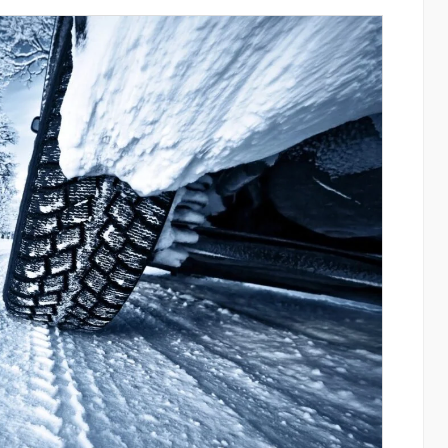
շային
«Շտապ հաստատեք քարտի տվյալները»
ի
IDBank-ը զգուշացնում է հյուրանոցների
ամրագրման հետ կապված
զեղծարարությունների մասին