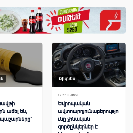
ան
Բիզնես
17:27 06/08/26
նավթի
Եվրոպական
ն աճել են,
ավտոարդյունաբերությո
 պաշարները՝
ւնը չինական
գործընկերներ է