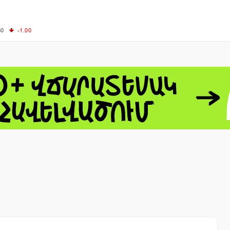
50
-1.00
00
-0.50
+0.54
62.10
+3.40
 - 13791.00
-0.12
8.00
+2.50
0
+1.43
 - 1.1548
+0.11
 - 1.3459
+0.04
9
NASDAQ - 26363.44
-0.83
TOPIX - 4055.85
+0.24
1.49
SSEC - 3900.35
+0.57
CAC40 - 8669.30
+0.03
- 493.08
-0.04
LVER - 721.41
+29.41