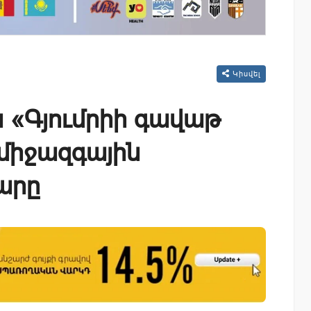
Կիսվել
ա «Գյումրիի գավաթ
 միջազգային
արը