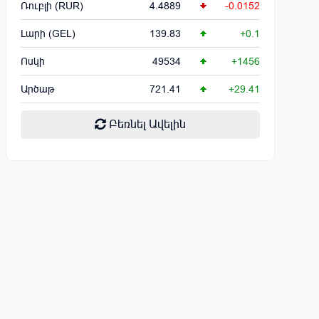
Ռուբլի (RUR)
4.4889
-0.0152
Լարի (GEL)
139.83
+0.1
Ոսկի
49534
+1456
Արծաթ
721.41
+29.41
Բեռնել Ավելին