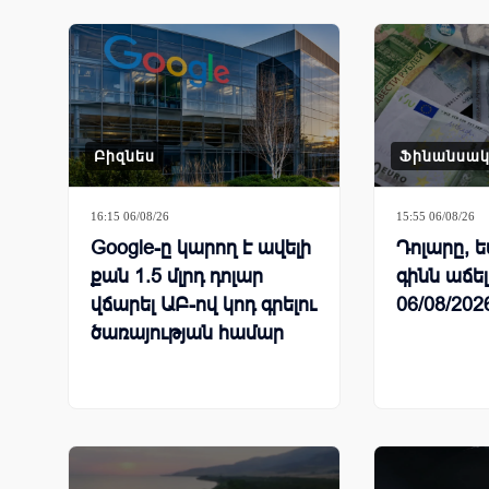
Բիզնես
Ֆինանսա
16:15 06/08/26
15:55 06/08/26
Google-ը կարող է ավելի
Դոլարը, ե
քան 1.5 մլրդ դոլար
գինն աճել
վճարել ԱԲ-ով կոդ գրելու
06/08/202
ծառայության համար