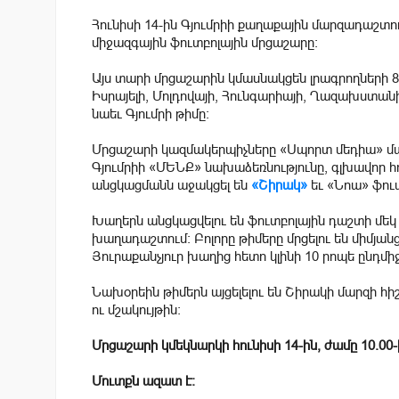
Հունիսի 14-ին Գյումրիի քաղաքային մարզադաշտո
միջազգային ֆուտբոլային մրցաշարը։
Այս տարի մրցաշարին կմասնակցեն լրագրողների 8
Իսրայելի, Մոլդովայի, Հունգարիայի, Ղազախստան
նաեւ Գյումրի թիմը։
Մրցաշարի կազմակերպիչները «Սպորտ մեդիա» մա
Գյումրիի «ՄԵՆՔ» նախաձեռնությունը, գլխավոր 
անցկացմանն աջակցել են
«Շիրակ»
եւ «Նոա» ֆուտ
Խաղերն անցկացվելու են ֆուտբոլային դաշտի մե
խաղադաշտում։ Բոլորը թիմերը մրցելու են միմյանց
Յուրաքանչյուր խաղից հետո կլինի 10 րոպե ընդմիջ
Նախօրեին թիմերն այցելելու են Շիրակի մարզի հ
ու մշակույթին։
Մրցաշարի կմեկնարկի հունիսի 14-ին, ժամը 10.00
Մուտքն ազատ է։