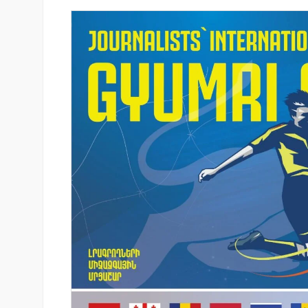
նում է նոր Mastercard
Կոնվերս Բանկը և Visa-ն ընդլ
անապարհորդական
ռազմավարական համագործակ
ով և հատուկ արշավով
նոր հաճախորդակենտրոն լու
զարգացման նպատակով