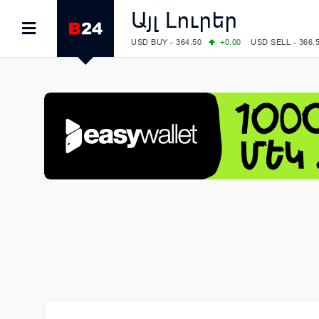
Այլ Լուրեր
USD BUY - 364.50
+0.00
USD SELL - 366.
EUR BUY - 418.00
+0.00
EUR SELL - 425.
OIL: BRENT - 79.24
+1.23
WTI - 74.92
COMEX: GOLD - 4267.00
+3.33
SILVER - 
COMEX: PLATINUM - 1765.90
-0.21
LME: ALUMINIUM - 3184.00
-0.27
COPPER
LME: NICKEL - 17249.00
+0.09
TIN - 5526
LME: LEAD - 1877.50
-1.00
ZINC - 3643.0
FOREX: USD/JPY - 157.68
+0.12
EUR/GBP
FOREX: EUR/USD - 1.1548
+0.11
GBP/USD
STOCKS RUS: RTSI - 895.93
+1.68
STOCKS US: DOW JONES - 54349.12
+0.4
STOCKS US: S&P 500 - 7723.55
-0.17
STOCKS JAPAN: NIKKEI - 65683.26
-0.93
STOCKS CHINA: HANG SENG - 25530.28
-
STOCKS EUR: FTSE100 - 10888.30
+0.08
STOCKS EUR: DAX - 26126.30
-0.29
06/08/2026 CBA: USD - 366.25
+0.11
GBP 
06/08/2026 CBA: EURO - 422.73
+0.17
06/08/2026 CBA: GOLD - 49534
+1456
SI