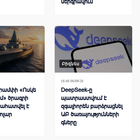
ներգրավում
գործարանները փրկելու
համար
Բիզնես
16:40 06/08/26
րամփի «Ոսկե
DeepSeek-ը
մ» ծրագրի
պատրաստվում է
նահատվել է
զգալիորեն բարձրացնել
դոլար
ԱԲ ծառայությունների
գները