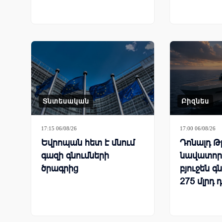
Տնտեսական
Բիզնես
17:15 06/08/26
17:00 06/08/26
Եվրոպան հետ է մնում
Դոնալդ Թ
գազի գնումների
նավատոր
ծրագրից
բյուջեն գ
275 մլրդ 