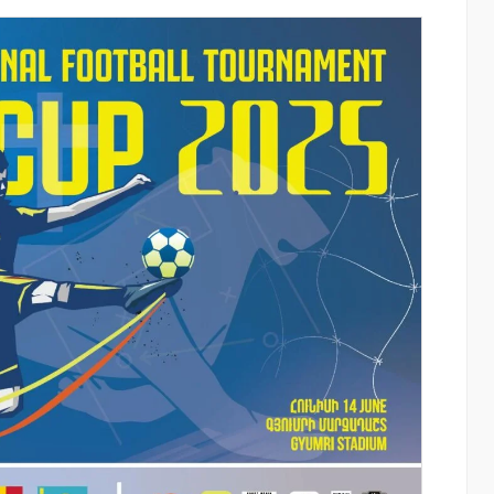
այնում են
Moody’s-ը IDBank-ի վարկանիշային
ցությունը՝
հեռանկարը փոխել է դրականի
ծումների