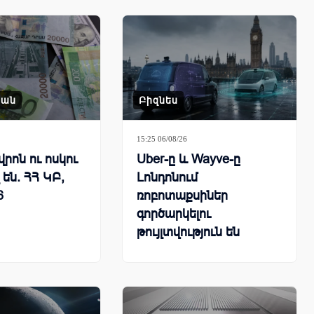
կան
Բիզնես
15:25 06/08/26
վրոն ու ոսկու
Uber-ը և Wayve-ը
 են. ՀՀ ԿԲ,
Լոնդոնում
6
ռոբոտաքսիներ
գործարկելու
թույլտվություն են
ստացել