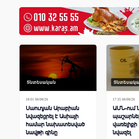
Տնտեսական
Տնտեսակ
18:01 06/08/26
17:35 06/08/26
Սաուդյան Արաբիան
ԱՄՆ-ում 
նվազեցրել է Ասիայի
պաշարներ
համար նախատեսված
վառելիքի
նավթի գինը
նվազել