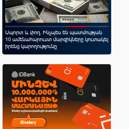
Սպորտ և փող. Ինչպես են պատմության
Ֆասթ Բ
10 ամենահարուստ մարզիկները կուտակել
Սամմիթի
իրենց կարողությունը
պրոդուկ
առաջար