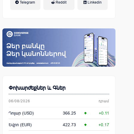
Telegram
Reddit
Linkedin
կենսաթոշակային համակարգ
Փոխարժեքներ և Գներ
06/08/2026
դրամ
Դոլար (USD)
366.25
+0.11
Եվրո (EUR)
422.73
+0.17