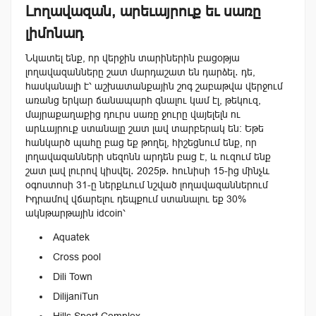
Լողավազան, արեւայրուք եւ սառը
լիմոնադ
Նկատել ենք, որ վերջին տարիներին բացօթյա
լողավազանները շատ մարդաշատ են դարձել․ դե,
հասկանալի է՝ աշխատանքային շոգ շաբաթվա վերջում
առանց երկար ճանապարհ գնալու կամ էլ, թեկուզ,
մայրաքաղաքից դուրս սառը ջուրը վայելելն ու
արևայրուք ստանալը շատ լավ տարբերակ են։ Եթե
հանկարծ պահը բաց եք թողել, հիշեցնում ենք, որ
լողավազանների սեզոնն արդեն բաց է, և ուզում ենք
շատ լավ լուրով կիսվել․ 2025թ․ հունիսի 15-ից մինչև
օգոստոսի 31-ը ներքևում նշված լողավազաններում
Իդրամով վճարելու դեպքում ստանալու եք 30%
ակնթարթային idcoin՝
Aquatek
Cross pool
Dili Town
DilijaniTun
Hills Sport Complex