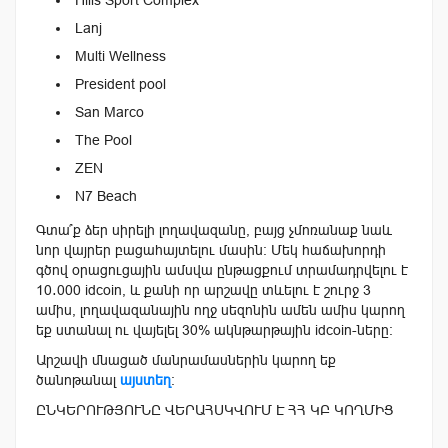
Lanj
Multi Wellness
President pool
San Marco
The Pool
ZEN
N7 Beach
Գտա՞ք ձեր սիրելի լողավազանը, բայց չմոռանաք նաև
նոր վայրեր բացահայտելու մասին։ Մեկ հաճախորդի
գծով օրացուցային ամսվա ընթացքում տրամադրվելու է
10․000 idcoin, և քանի որ արշավը տևելու է շուրջ 3
ամիս, լողավազանային ողջ սեզոնին ամեն ամիս կարող
եք ստանալ ու վայելել 30% ակնթարթային idcoin-ները:
Արշավի մնացած մանրամասներին կարող եք
ծանոթանալ
այստեղ
։
ԸՆԿԵՐՈՒԹՅՈՒՆԸ ՎԵՐԱՀՍԿՎՈՒՄ Է ՀՀ ԿԲ ԿՈՂՄԻՑ