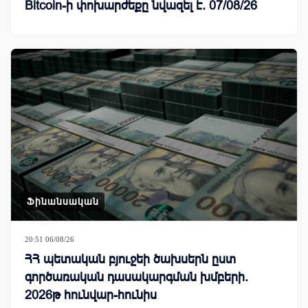
Bitcoin-ի փոխարժեքը նվազել է. 07/08/26
Ֆինանսական
20:51 06/08/26
ՀՀ պետական բյուջեի ծախսերն ըստ
գործառական դասակարգման խմբերի.
2026թ հունվար-հունիս