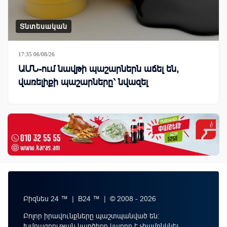
Տնտեսական
17:35 06/08/26
ԱՄՆ-ում նավթի պաշարներն աճել են,
վառելիքի պաշարները՝ նվազել
Բիզնես 24 ™ | B24 ™ | © 2008 - 2026
Բոլոր իրավունքները պաշտպանված են:
Խմբագրության կարծիքը կարող է չհամընկնել