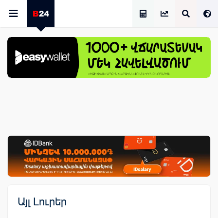
Աշխատավարձի Հաշվիչ
Այլ Լուրեր