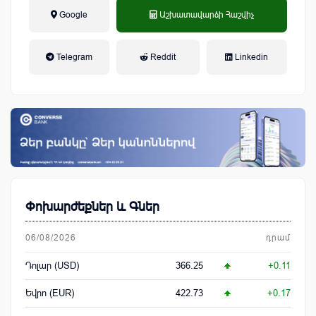
Google
Աշխատավարձի Հաշվիչ
եկամտային հարկ, կուտակային
Telegram
Reddit
Linkedin
կենսաթոշակային համակարգ
Փոխարժեքներ և Գներ
06/08/2026
դրամ
Դոլար (USD)
366.25
+0.11
Եվրո (EUR)
422.73
+0.17