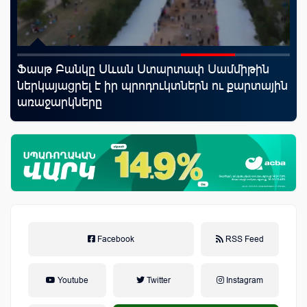
Ֆասթ Բանկը Սևան Ստարտափ Սամմիթին
Mo
աղը
ներկայացրել է իր պրոդուկտներն ու քարտային
հե
առաջարկները
Facebook
RSS Feed
Youtube
Twitter
Instagram