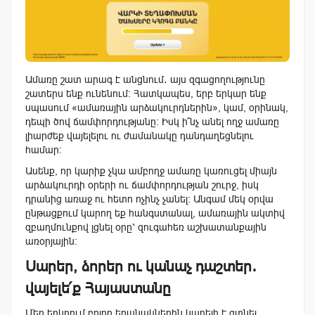
Ամառը շատ արագ է անցնում․ այս զգացողությունը
շատերս ենք ունենում։ Հատկապես, երբ երկար ենք
սպասում «ամառային արձակուրդներին», կամ, օրինակ,
դեպի ծով ճամփորդությանը։ Իսկ ի՞նչ անել ողջ ամառը
լիարժեք վայելելու ու ժամանակը դանդաղեցնելու
համար։
Ասենք, որ կարիք չկա ամբողջ ամառը կառուցել միայն
արձակուրդի օրերի ու ճամփորդության շուրջ, իսկ
դրանից առաջ ու հետո ոչինչ չանել։ Անգամ մեկ օրվա
ընթացքում կարող եք հանգստանալ, ամառային ակտիվ
զբաղմունքով լցնել օրը՝ զուգահեռ աշխատանքային
առօրյային։
Սարեր, ձորեր ու կանաչ դաշտեր․
վայելե՛ք Հայաստանը
Մեր երկրում բոլոր եղանակներին կարելի է գտնել