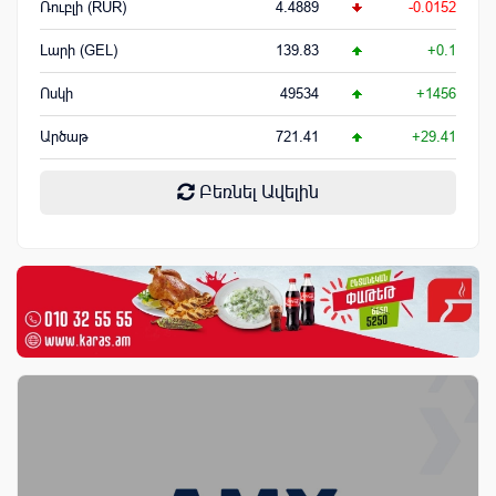
Ռուբլի (RUR)
4.4889
-0.0152
Լարի (GEL)
139.83
+0.1
Ոսկի
49534
+1456
Արծաթ
721.41
+29.41
Բեռնել Ավելին