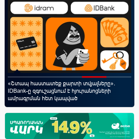
«Շտապ հաստատեք քարտի տվյալները»․
«Ս
յին
IDBank-ը զգուշացնում է հյուրանոցների
Կո
ամրագրման հետ կապված
զեղծարարությունների մասին