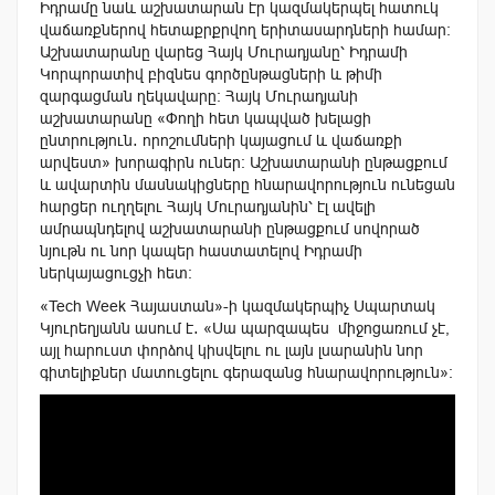
Իդրամը նաև աշխատարան էր կազմակերպել հատուկ
վաճառքներով հետաքրքրվող երիտասարդների համար։
Աշխատարանը վարեց Հայկ Մուրադյանը՝ Իդրամի
Կորպորատիվ բիզնես գործընթացների և թիմի
զարգացման ղեկավարը։ Հայկ Մուրադյանի
աշխատարանը «Փողի հետ կապված խելացի
ընտրություն․ որոշումների կայացում և վաճառքի
արվեստ» խորագիրն ուներ։ Աշխատարանի ընթացքում
և ավարտին մասնակիցները հնարավորություն ունեցան
հարցեր ուղղելու Հայկ Մուրադյանին՝ էլ ավելի
ամրապնդելով աշխատարանի ընթացքում սովորած
նյութն ու նոր կապեր հաստատելով Իդրամի
ներկայացուցչի հետ։
«Tech Week Հայաստան»-ի կազմակերպիչ Սպարտակ
Կյուրեղյանն ասում է․ «Սա պարզապես միջոցառում չէ,
այլ հարուստ փորձով կիսվելու ու լայն լսարանին նոր
գիտելիքներ մատուցելու գերազանց հնարավորություն»։