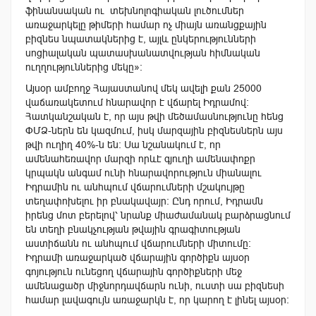
ֆինանսական ու տեխնոլոգիական լուծումներ
առաջարկելը թիմերի համար ոչ միայն առանցքային
բիզնես նպատակներից է, այլև ընկերությունների
սոցիալական պատասխանատվության հիմնական
ուղղություններից մեկը»։
Այսօր ամբողջ Հայաստանով մեկ ավելի քան 25000
վաճառակետում հնարավոր է վճարել Իդրամով։
Հատկանշական է, որ այս թվի մեծամասնությունը հենց
ՓՄՁ-ներն են կազմում, իսկ մարզային բիզնեսներն այս
թվի ուղիղ 40%-ն են։ Սա նշանակում է, որ
ամենահեռավոր մարզի որևէ գյուղի ամենափոքր
կրպակն անգամ ունի հնարավորություն միանալու
Իդրամին ու անհպում վճարումների մշակույթը
տեղափոխելու իր բնակավայր։ Ընդ որում, Իդրամն
իրենց մոտ բերելով՝ նրանք միաժամանակ բարձրացնում
են տեղի բնակչության թվային գրագիտության
աստիճանն ու անհպում վճարումների միտումը։
Իդրամի առաջարկած վճարային գործիքն այսօր
գոյություն ունեցող վճարային գործիքների մեջ
ամենացածր միջնորդավճարն ունի, ուստի սա բիզնեսի
համար լավագույն առաջարկն է, որ կարող է լինել այսօր։