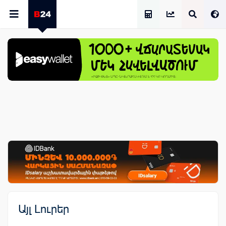
Աշխատավարձի Հաշվիչ
Այլ Լուրեր