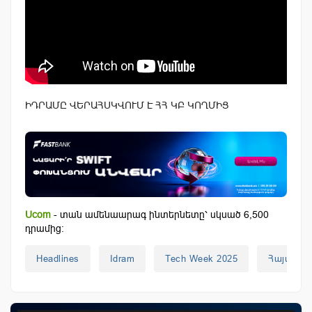
ԻԴՐԱՄԸ ՎԵՐԱՀՍԿՎՈՒՄ Է ՀՀ ԿԲ ԿՈՂՄԻՑ
Ucom
- տան ամենաարագ ինտերնետը՝ սկսած 6,500
դրամից:
Headlines
Idram
Tech Week 2025
Հայաստ