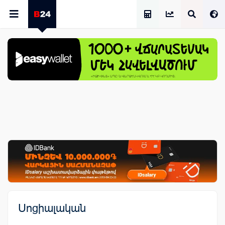
Աշխատավարձի Հաշվիչ
Սոցիալական