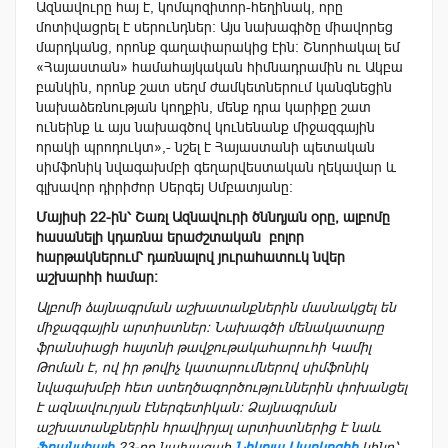
Ազնավուրը հայ է, կոմպոզիտոր-հեղինակ, որը
մոտիվացրել է սերունդներ։ Այս նախագիծը միավորեց
մարդկանց, որոնք գաղափարակից էին։ Շնորհակալ եմ
«Հայաստան» համահայկական հիմնադրամին ու Ակբա
բանկին, որոնք շատ սեղմ ժամկետներում կանգնեցին
նախաձեռնության կողքին, մենք դրա կարիքը շատ
ունեինք և այս նախագծով կունենանք միջազգային
որակի պրոդուկտ»,- նշել է Հայաստանի պետական
սիմֆոնիկ նվագախմբի գեղարվեստական ղեկավար և
գլխավոր դիրիժոր Սերգեյ Սմբատյանը։
Մայիսի 22-ին՝ Շառլ Ազնավուրի ծննդյան օրը, ալբոմը
հասանելի կդառնա երաժշտական բոլոր
հարթակներում՝ դառնալով յուրահատուկ նվեր
աշխարհի համար։
Ալբոմի ձայնագրման աշխատանքներին մասնակցել են
միջազգային արտիստներ։ Նախագծի մենակատարը
ֆրանսիացի հայտնի թավջութակահարուհի Կամիլ
Թոման է, ով իր թովիչ կատարումներով սիմֆոնիկ
նվագախմբի հետ ստեղծագործություններին փոխանցել
է ազնավուրյան էներգետիկան։ Ձայնագրման
աշխատանքներին հրավիրյալ արտիստներից է նաև
Ֆրանսիայի
23-րդ նախագահ
Նիկոլա Սարկոզիի
կինը՝