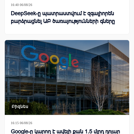
16:40 06/08/26
DeepSeek-ը պատրաստվում է զգալիորեն
բարձրացնել ԱԲ ծառայությունների գները
Բիզնես
16:15 06/08/26
Google-ը կարող է ավելի քան 1.5 մլրդ դոլար