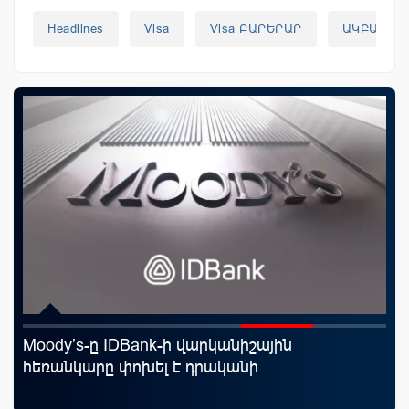
Headlines
Visa
Visa ԲԱՐԵՐԱՐ
ԱԿԲԱ Բան
Moody’s-ը IDBank-ի վարկանիշային
Կո
նց
հեռանկարը փոխել է դրականի
ռա
հա