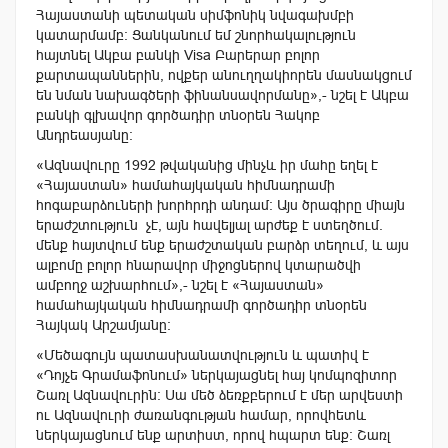
Հայաստանի պետական սիմֆոնիկ նվագախմբի
կատարմամբ։ Ցանկանում եմ շնորհակալություն
հայտնել Ակբա բանկի Visa Բարերար բոլոր
քարտապաններին, ովքեր անուղղակիորեն մասնակցում
են նման նախագծերի ֆինանսավորմանը»,- նշել է Ակբա
բանկի գլխավոր գործադիր տնօրեն Հակոբ
Անդրեասյանը։
«Ազնավուրը 1992 թվականից մինչև իր մահը եղել է
«Հայաստան» համահայկական հիմնադրամի
հոգաբարձուների խորհրդի անդամ։ Այս ծրագիրը միայն
երաժշտություն չէ, այն հավելյալ արժեք է ստեղծում.
մենք հայտվում ենք երաժշտական բարձր տեղում, և այս
ալբոմը բոլոր հնարավոր միջոցներով կտարածվի
ամբողջ աշխարհում»,- նշել է «Հայաստան»
համահայկական հիմնադրամի գործադիր տնօրեն
Հայկակ Արշամյանը։
«Մեծագույն պատասխանատվություն և պատիվ է
«Դոյչե Գրամաֆոնում» ներկայացնել հայ կոմպոզիտոր
Շառլ Ազնավուրին։ Սա մեծ ձեռքբերում է մեր արվեստի
ու Ազնավուրի ժառանգության համար, որովհետև
ներկայացնում ենք արտիստ, որով հպարտ ենք։ Շառլ