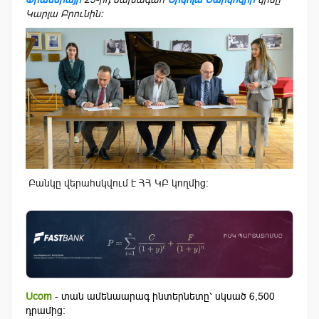
Կարլա Բրունին։
Բանկը վերահսկվում է ՀՀ ԿԲ կողմից։
Ucom
- տան ամենաարագ ինտերնետը՝ սկսած 6,500
դրամից: