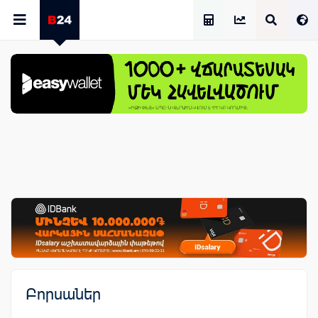
Աշխատավարձի Հաշվիչ
Բորսաներ