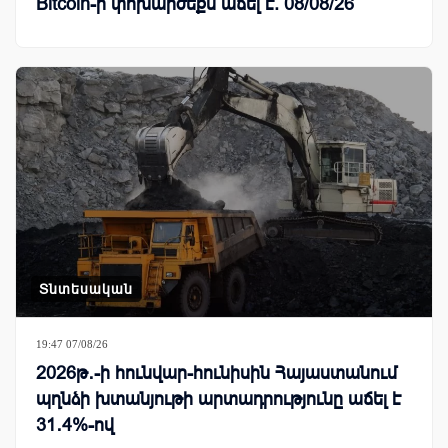
Bitcoin-ի փոխարժեքն աճել է. 08/08/26
Տնտեսական
19:47 07/08/26
2026թ․-ի հունվար-հունիսին Հայաստանում
պղնձի խտանյութի արտադրությունը աճել է
31․4%-ով