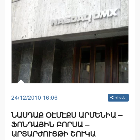
24/12/2010 16:06
Կիսվել
ՆԱՍԴԱՔ ՕԷՄԷՔՍ ԱՐՄԵՆԻԱ –
ՖՈՆԴԱՅԻՆ ԲՈՐՍԱ –
ԱՐՏԱՐԺՈՒՅԹԻ ՇՈՒԿԱ